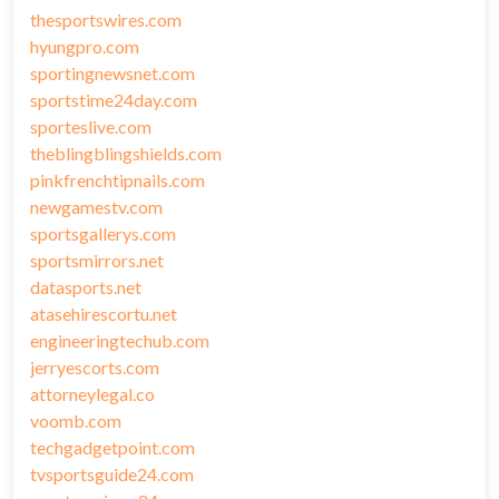
thesportswires.com
hyungpro.com
sportingnewsnet.com
sportstime24day.com
sporteslive.com
theblingblingshields.com
pinkfrenchtipnails.com
newgamestv.com
sportsgallerys.com
sportsmirrors.net
datasports.net
atasehirescortu.net
engineeringtechub.com
jerryescorts.com
attorneylegal.co
voomb.com
techgadgetpoint.com
tvsportsguide24.com