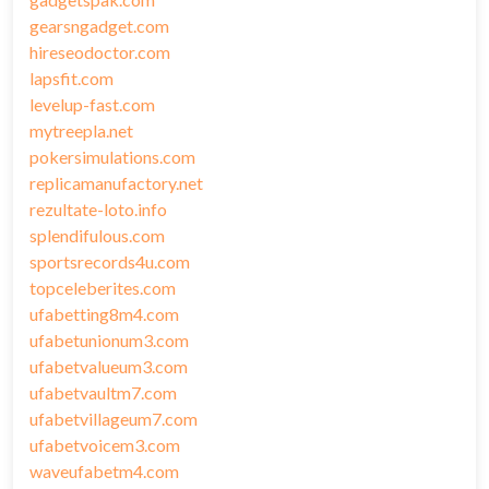
gearsngadget.com
hireseodoctor.com
lapsfit.com
levelup-fast.com
mytreepla.net
pokersimulations.com
replicamanufactory.net
rezultate-loto.info
splendifulous.com
sportsrecords4u.com
topceleberites.com
ufabetting8m4.com
ufabetunionum3.com
ufabetvalueum3.com
ufabetvaultm7.com
ufabetvillageum7.com
ufabetvoicem3.com
waveufabetm4.com