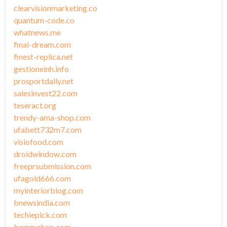
clearvisionmarketing.co
quantum-code.co
whatnews.me
final-dream.com
finest-replica.net
gestioneinh.info
prosportdaily.net
salesinvest22.com
teseract.org
trendy-ama-shop.com
ufabett732m7.com
visiofood.com
droidwindow.com
freeprsubmission.com
ufagold666.com
myinteriorblog.com
bnewsindia.com
techiepick.com
bamzyshop.com