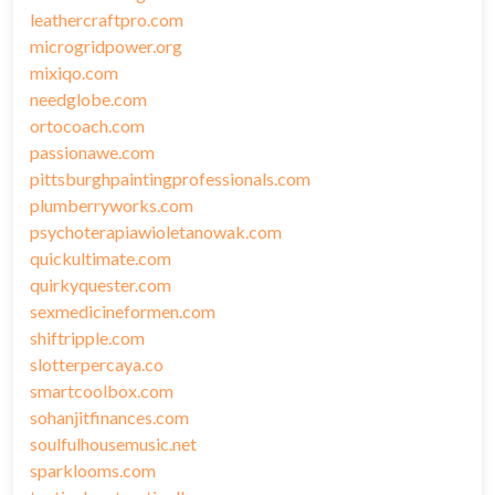
leathercraftpro.com
microgridpower.org
mixiqo.com
needglobe.com
ortocoach.com
passionawe.com
pittsburghpaintingprofessionals.com
plumberryworks.com
psychoterapiawioletanowak.com
quickultimate.com
quirkyquester.com
sexmedicineformen.com
shiftripple.com
slotterpercaya.co
smartcoolbox.com
sohanjitfinances.com
soulfulhousemusic.net
sparklooms.com