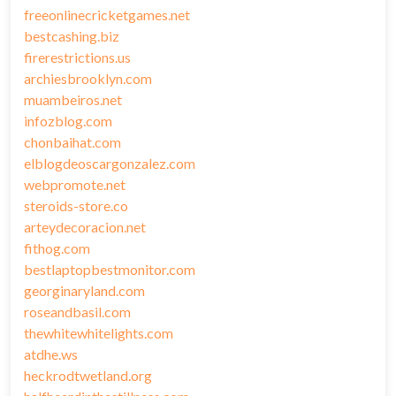
freeonlinecricketgames.net
bestcashing.biz
firerestrictions.us
archiesbrooklyn.com
muambeiros.net
infozblog.com
chonbaihat.com
elblogdeoscargonzalez.com
webpromote.net
steroids-store.co
arteydecoracion.net
fithog.com
bestlaptopbestmonitor.com
georginaryland.com
roseandbasil.com
thewhitewhitelights.com
atdhe.ws
heckrodtwetland.org