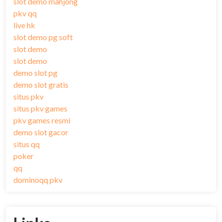
slot demo mahjong
pkv qq
live hk
slot demo pg soft
slot demo
slot demo
demo slot pg
demo slot gratis
situs pkv
situs pkv games
pkv games resmi
demo slot gacor
situs qq
poker
qq
dominoqq pkv