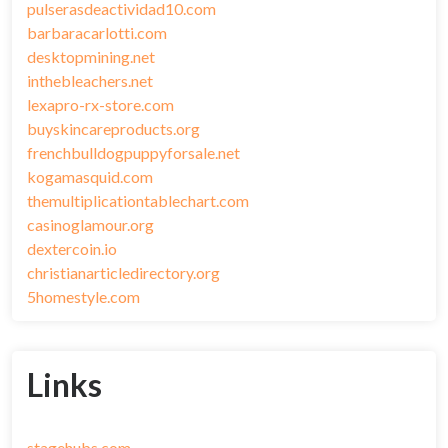
pulserasdeactividad10.com
barbaracarlotti.com
desktopmining.net
inthebleachers.net
lexapro-rx-store.com
buyskincareproducts.org
frenchbulldogpuppyforsale.net
kogamasquid.com
themultiplicationtablechart.com
casinoglamour.org
dextercoin.io
christianarticledirectory.org
5homestyle.com
Links
stagehubs.com