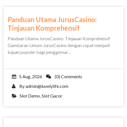
Panduan Utama JurusCasino:
Tinjauan Komprehensif
Panduan Utama JurusCasino: Tinjauan Komprehensif
Gambaran Umum JurusCasino dengan cepat menjadi
tujuan populer bagi penggemar…
5 Aug, 2026
(0) Comments
By
admin@luvelylife.com
Slot Demo
,
Slot Gacor