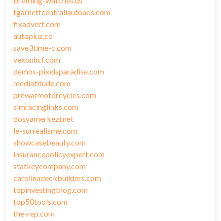
breitling-watches.us
tgarnettcentrallautoads.com
fixadvert.com
autopluz.co
save3time-c.com
vexonhcf.com
demos-pixelsparadise.com
mediatitude.com
prewarmotorcycles.com
simracinglinks.com
dosyamerkezi.net
le-surrealisme.com
showcasebeauty.com
insurancepolicyexpert.com
statkeycompany.com
carolinadeckbuilders.com
topinvestingblog.com
top50tools.com
the-rep.com