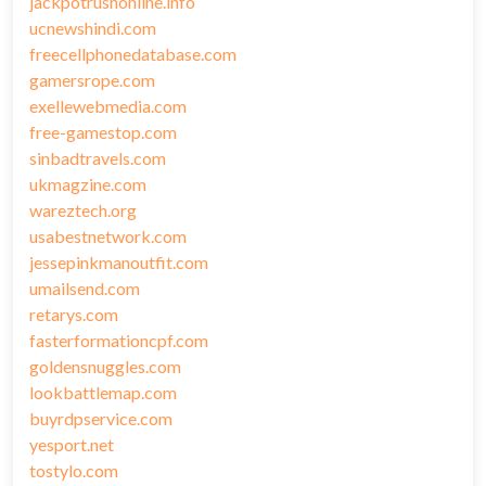
jackpotrushonline.info
ucnewshindi.com
freecellphonedatabase.com
gamersrope.com
exellewebmedia.com
free-gamestop.com
sinbadtravels.com
ukmagzine.com
wareztech.org
usabestnetwork.com
jessepinkmanoutfit.com
umailsend.com
retarys.com
fasterformationcpf.com
goldensnuggles.com
lookbattlemap.com
buyrdpservice.com
yesport.net
tostylo.com