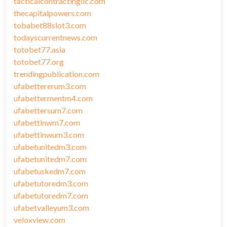
tacticalcontractingllc.com
thecapitalpowers.com
tobabet88slot3.com
todayscurrentnews.com
totobet77.asia
totobet77.org
trendingpublication.com
ufabettererum3.com
ufabettermentm4.com
ufabettersum7.com
ufabettinwm7.com
ufabettinwum3.com
ufabetunitedm3.com
ufabetunitedm7.com
ufabetuskedm7.com
ufabetutoredm3.com
ufabetutoredm7.com
ufabetvalleyum3.com
veloxview.com