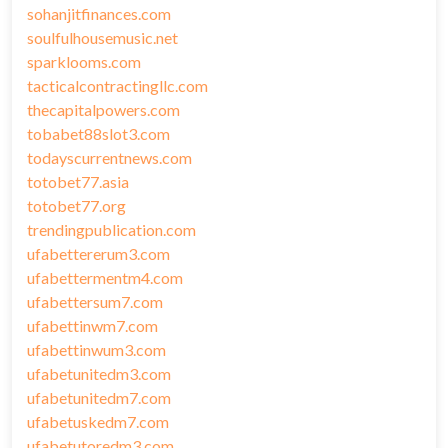
sohanjitfinances.com
soulfulhousemusic.net
sparklooms.com
tacticalcontractingllc.com
thecapitalpowers.com
tobabet88slot3.com
todayscurrentnews.com
totobet77.asia
totobet77.org
trendingpublication.com
ufabettererum3.com
ufabettermentm4.com
ufabettersum7.com
ufabettinwm7.com
ufabettinwum3.com
ufabetunitedm3.com
ufabetunitedm7.com
ufabetuskedm7.com
ufabetutoredm3.com