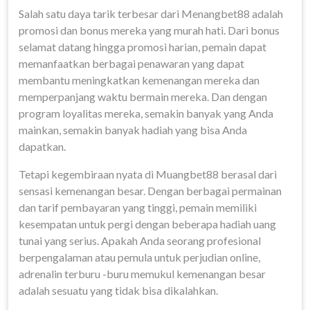
Salah satu daya tarik terbesar dari Menangbet88 adalah
promosi dan bonus mereka yang murah hati. Dari bonus
selamat datang hingga promosi harian, pemain dapat
memanfaatkan berbagai penawaran yang dapat
membantu meningkatkan kemenangan mereka dan
memperpanjang waktu bermain mereka. Dan dengan
program loyalitas mereka, semakin banyak yang Anda
mainkan, semakin banyak hadiah yang bisa Anda
dapatkan.
Tetapi kegembiraan nyata di Muangbet88 berasal dari
sensasi kemenangan besar. Dengan berbagai permainan
dan tarif pembayaran yang tinggi, pemain memiliki
kesempatan untuk pergi dengan beberapa hadiah uang
tunai yang serius. Apakah Anda seorang profesional
berpengalaman atau pemula untuk perjudian online,
adrenalin terburu -buru memukul kemenangan besar
adalah sesuatu yang tidak bisa dikalahkan.