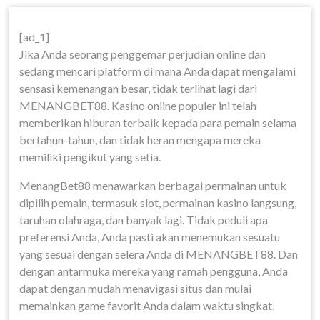
[ad_1]
Jika Anda seorang penggemar perjudian online dan
sedang mencari platform di mana Anda dapat mengalami
sensasi kemenangan besar, tidak terlihat lagi dari
MENANGBET88. Kasino online populer ini telah
memberikan hiburan terbaik kepada para pemain selama
bertahun-tahun, dan tidak heran mengapa mereka
memiliki pengikut yang setia.
MenangBet88 menawarkan berbagai permainan untuk
dipilih pemain, termasuk slot, permainan kasino langsung,
taruhan olahraga, dan banyak lagi. Tidak peduli apa
preferensi Anda, Anda pasti akan menemukan sesuatu
yang sesuai dengan selera Anda di MENANGBET88. Dan
dengan antarmuka mereka yang ramah pengguna, Anda
dapat dengan mudah menavigasi situs dan mulai
memainkan game favorit Anda dalam waktu singkat.