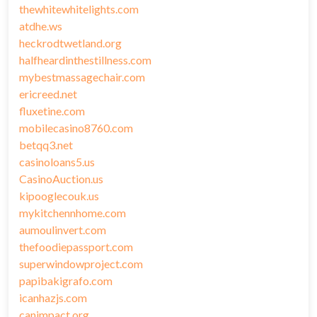
thewhitewhitelights.com
atdhe.ws
heckrodtwetland.org
halfheardinthestillness.com
mybestmassagechair.com
ericreed.net
fluxetine.com
mobilecasino8760.com
betqq3.net
casinoloans5.us
CasinoAuction.us
kipooglecouk.us
mykitchennhome.com
aumoulinvert.com
thefoodiepassport.com
superwindowproject.com
papibakigrafo.com
icanhazjs.com
canimpact.org