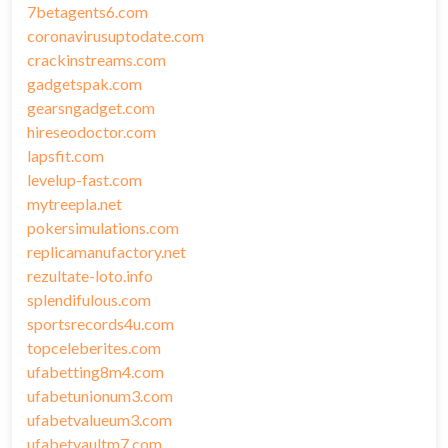
7betagents6.com
coronavirusuptodate.com
crackinstreams.com
gadgetspak.com
gearsngadget.com
hireseodoctor.com
lapsfit.com
levelup-fast.com
mytreepla.net
pokersimulations.com
replicamanufactory.net
rezultate-loto.info
splendifulous.com
sportsrecords4u.com
topceleberites.com
ufabetting8m4.com
ufabetunionum3.com
ufabetvalueum3.com
ufabetvaultm7.com