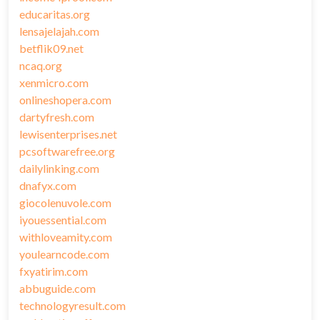
educaritas.org
lensajelajah.com
betflik09.net
ncaq.org
xenmicro.com
onlineshopera.com
dartyfresh.com
lewisenterprises.net
pcsoftwarefree.org
dailylinking.com
dnafyx.com
giocolenuvole.com
iyouessential.com
withloveamity.com
youlearncode.com
fxyatirim.com
abbuguide.com
technologyresult.com