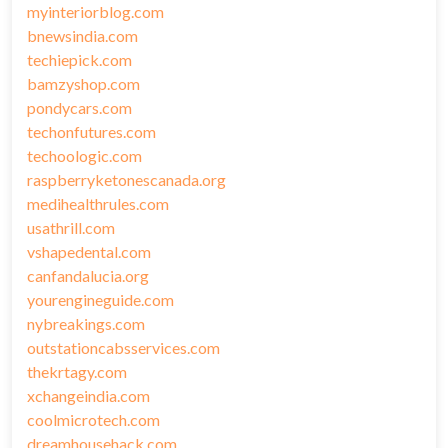
myinteriorblog.com
bnewsindia.com
techiepick.com
bamzyshop.com
pondycars.com
techonfutures.com
techoologic.com
raspberryketonescanada.org
medihealthrules.com
usathrill.com
vshapedental.com
canfandalucia.org
yourengineguide.com
nybreakings.com
outstationcabsservices.com
thekrtagy.com
xchangeindia.com
coolmicrotech.com
dreamhousehack.com