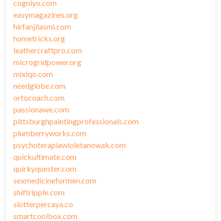
cogniyo.com
easymagazines.org
hirfanjilasmi.com
hometricks.org
leathercraftpro.com
microgridpower.org
mixiqo.com
needglobe.com
ortocoach.com
passionawe.com
pittsburghpaintingprofessionals.com
plumberryworks.com
psychoterapiawioletanowak.com
quickultimate.com
quirkyquester.com
sexmedicineformen.com
shiftripple.com
slotterpercaya.co
smartcoolbox.com