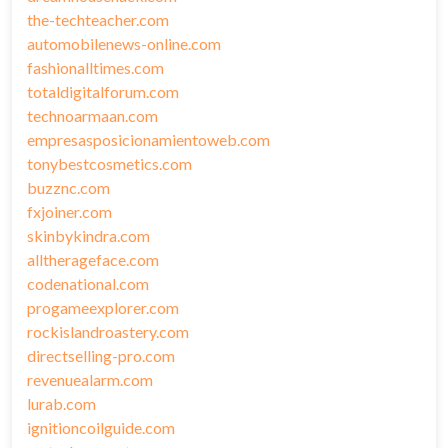
the-techteacher.com
automobilenews-online.com
fashionalltimes.com
totaldigitalforum.com
technoarmaan.com
empresasposicionamientoweb.com
tonybestcosmetics.com
buzznc.com
fxjoiner.com
skinbykindra.com
alltherageface.com
codenational.com
progameexplorer.com
rockislandroastery.com
directselling-pro.com
revenuealarm.com
lurab.com
ignitioncoilguide.com