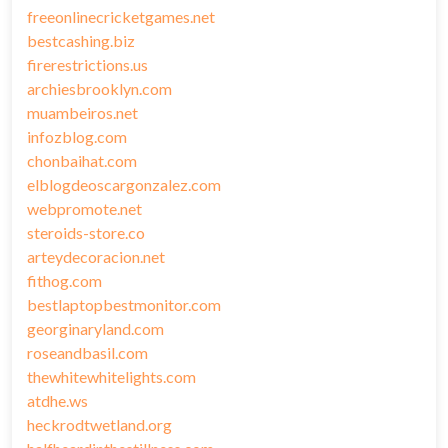
freeonlinecricketgames.net
bestcashing.biz
firerestrictions.us
archiesbrooklyn.com
muambeiros.net
infozblog.com
chonbaihat.com
elblogdeoscargonzalez.com
webpromote.net
steroids-store.co
arteydecoracion.net
fithog.com
bestlaptopbestmonitor.com
georginaryland.com
roseandbasil.com
thewhitewhitelights.com
atdhe.ws
heckrodtwetland.org