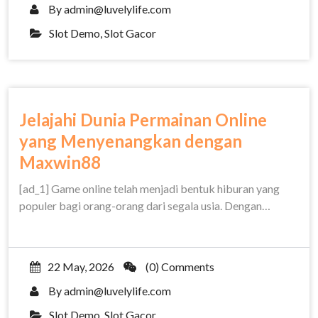
By
admin@luvelylife.com
Slot Demo
,
Slot Gacor
Jelajahi Dunia Permainan Online
yang Menyenangkan dengan
Maxwin88
[ad_1] Game online telah menjadi bentuk hiburan yang
populer bagi orang-orang dari segala usia. Dengan…
22 May, 2026
(0) Comments
By
admin@luvelylife.com
Slot Demo
,
Slot Gacor