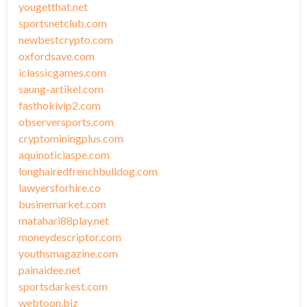
yougetthat.net
sportsnetclub.com
newbestcrypto.com
oxfordsave.com
iclassicgames.com
saung-artikel.com
fasthokivip2.com
observersports.com
cryptominingplus.com
aquinoticiaspe.com
longhairedfrenchbulldog.com
lawyersforhire.co
businemarket.com
matahari88play.net
moneydescriptor.com
youthsmagazine.com
painaidee.net
sportsdarkest.com
webtoon.biz