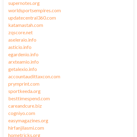
supernotes.org
worldsportsempires.com
updatecentral360.com
katamastah.com
zqscore.net
aseleraio.info
asticio.info
egardenio.info
arxteamio.info
getalexio.info
accountaudittaxcon.com
prymprint.com
sportkeeda.org
besttimespend.com
careandcure.biz
cogniyo.com
easymagazines.org
hirfanjilasmi.com
hometricks.org