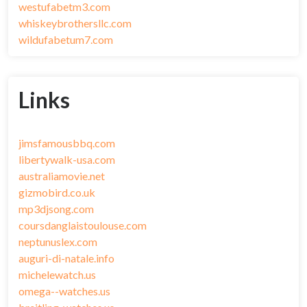
westufabetm3.com
whiskeybrothersllc.com
wildufabetum7.com
Links
jimsfamousbbq.com
libertywalk-usa.com
australiamovie.net
gizmobird.co.uk
mp3djsong.com
coursdanglaistoulouse.com
neptunuslex.com
auguri-di-natale.info
michelewatch.us
omega--watches.us