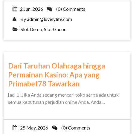
2 Jun, 2026
(0) Comments
By
admin@luvelylife.com
Slot Demo
,
Slot Gacor
Dari Taruhan Olahraga hingga
Permainan Kasino: Apa yang
Primabet78 Tawarkan
[ad_1] Jika Anda sedang mencari toko serba ada untuk
semua kebutuhan perjudian online Anda, Anda…
25 May, 2026
(0) Comments