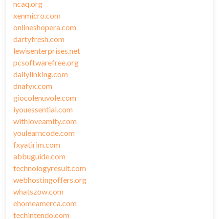
ncaq.org
xenmicro.com
onlineshopera.com
dartyfresh.com
lewisenterprises.net
pcsoftwarefree.org
dailylinking.com
dnafyx.com
giocolenuvole.com
iyouessential.com
withloveamity.com
youlearncode.com
fxyatirim.com
abbuguide.com
technologyresult.com
webhostingoffers.org
whatszow.com
ehomeamerca.com
techintendo.com