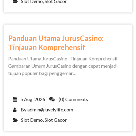
Slot Demo
,
Slot Gacor
Panduan Utama JurusCasino:
Tinjauan Komprehensif
Panduan Utama JurusCasino: Tinjauan Komprehensif
Gambaran Umum JurusCasino dengan cepat menjadi
tujuan populer bagi penggemar…
5 Aug, 2026
(0) Comments
By
admin@luvelylife.com
Slot Demo
,
Slot Gacor