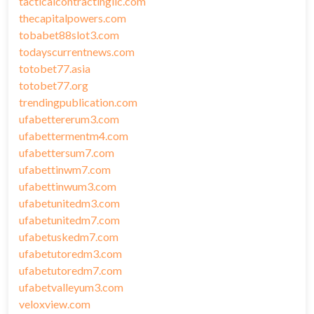
tacticalcontractingllc.com
thecapitalpowers.com
tobabet88slot3.com
todayscurrentnews.com
totobet77.asia
totobet77.org
trendingpublication.com
ufabettererum3.com
ufabettermentm4.com
ufabettersum7.com
ufabettinwm7.com
ufabettinwum3.com
ufabetunitedm3.com
ufabetunitedm7.com
ufabetuskedm7.com
ufabetutoredm3.com
ufabetutoredm7.com
ufabetvalleyum3.com
veloxview.com