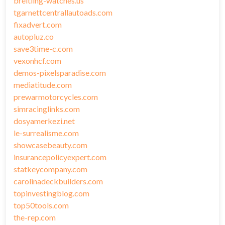
breitling-watches.us
tgarnettcentrallautoads.com
fixadvert.com
autopluz.co
save3time-c.com
vexonhcf.com
demos-pixelsparadise.com
mediatitude.com
prewarmotorcycles.com
simracinglinks.com
dosyamerkezi.net
le-surrealisme.com
showcasebeauty.com
insurancepolicyexpert.com
statkeycompany.com
carolinadeckbuilders.com
topinvestingblog.com
top50tools.com
the-rep.com