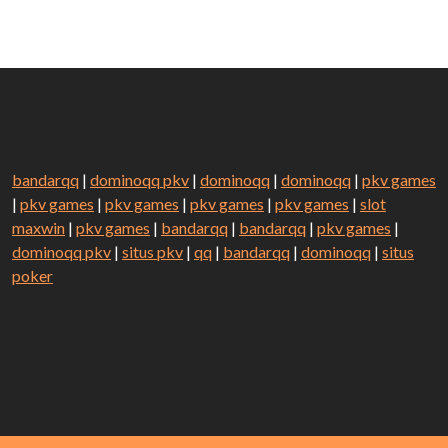
bandarqq
|
dominoqq pkv
|
dominoqq
|
dominoqq
|
pkv games
|
pkv games
|
pkv games
|
pkv games
|
pkv games
|
slot
maxwin
|
pkv games
|
bandarqq
|
bandarqq
|
pkv games
|
dominoqq pkv
|
situs pkv
|
qq
|
bandarqq
|
dominoqq
|
situs
poker