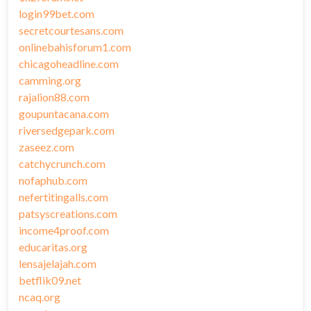
login99bet.com
secretcourtesans.com
onlinebahisforum1.com
chicagoheadline.com
camming.org
rajalion88.com
goupuntacana.com
riversedgepark.com
zaseez.com
catchycrunch.com
nofaphub.com
nefertitingalls.com
patsyscreations.com
income4proof.com
educaritas.org
lensajelajah.com
betflik09.net
ncaq.org