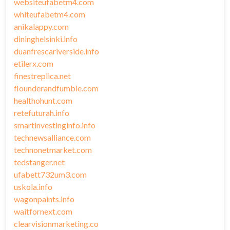
websiteufabetm4.com
whiteufabetm4.com
anikalappy.com
dininghelsinki.info
duanfrescariverside.info
etilerx.com
finestreplica.net
flounderandfumble.com
healthohunt.com
retefuturah.info
smartinvestinginfo.info
technewsalliance.com
technonetmarket.com
tedstanger.net
ufabett732um3.com
uskola.info
wagonpaints.info
waitfornext.com
clearvisionmarketing.co