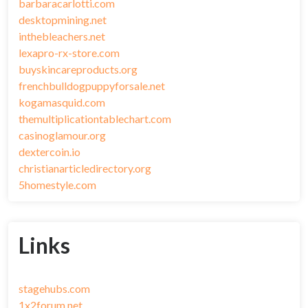
barbaracarlotti.com
desktopmining.net
inthebleachers.net
lexapro-rx-store.com
buyskincareproducts.org
frenchbulldogpuppyforsale.net
kogamasquid.com
themultiplicationtablechart.com
casinoglamour.org
dextercoin.io
christianarticledirectory.org
5homestyle.com
Links
stagehubs.com
1x2forum.net