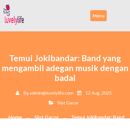
Skip
to
Menu
content
Temui Jokibandar: Band yang
mengambil adegan musik dengan
badai
By
admin@luvelylife.com
12 Aug, 2025
Slot Gacor
Home
Slot Gacor
Temui Jokibandar: Band
→
→
Yang Mengambil Adegan Musik Dengan Badai