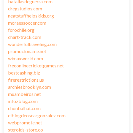
batallasdeguerra.com
dregstudios.com
neatstuffhelpskids.org
moraessoccer.com
forochile.org
chart-track.com
wonderfultraveling.com
promocioname.net
wimaxworld.com
freeonlinecricketgames.net
bestcashing.biz
firerestrictions.us
archiesbrooklyn.com
muambeiros.net
infozblog.com
chonbaihat.com
elblogdeoscargonzalez.com
webpromote.net
steroids-store.co