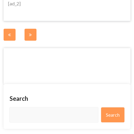
[ad_2]
Post
navigation
Search
Search