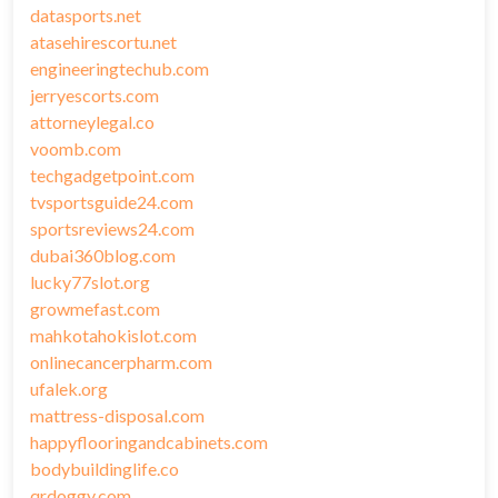
datasports.net
atasehirescortu.net
engineeringtechub.com
jerryescorts.com
attorneylegal.co
voomb.com
techgadgetpoint.com
tvsportsguide24.com
sportsreviews24.com
dubai360blog.com
lucky77slot.org
growmefast.com
mahkotahokislot.com
onlinecancerpharm.com
ufalek.org
mattress-disposal.com
happyflooringandcabinets.com
bodybuildinglife.co
qrdoggy.com