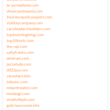
le-surrealisme.com
showcasebeauty.com
insurancepolicyexpert.com
statkeycompany.com
carolinadeckbuilders.com
topinvestingblog.com
top50tools.com
the-rep.com
saltyfranks.com
annerani.com
jazzatude.com
0022pa.com
zeroshare.info
bilesinc.com
milaretreatnz.com
modaagi.com
smallvilleph.com
galiciasuroeste.info