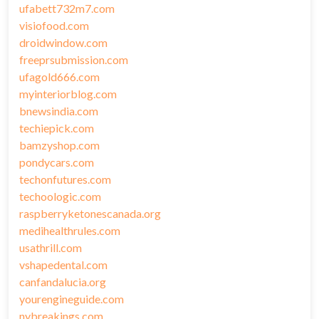
ufabett732m7.com
visiofood.com
droidwindow.com
freeprsubmission.com
ufagold666.com
myinteriorblog.com
bnewsindia.com
techiepick.com
bamzyshop.com
pondycars.com
techonfutures.com
techoologic.com
raspberryketonescanada.org
medihealthrules.com
usathrill.com
vshapedental.com
canfandalucia.org
yourengineguide.com
nybreakings.com