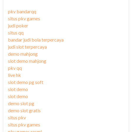
pkv bandarqq
situs pkv games
judi poker
situs qq
bandar judi bola terpercaya
judi slot terpercaya
demo mahjong
slot demo mahjong
pkv qq
live hk
slot demo pg soft
slot demo
slot demo
demo slot pg
demo slot gratis
situs pkv
situs pkv games
pkv games resmi