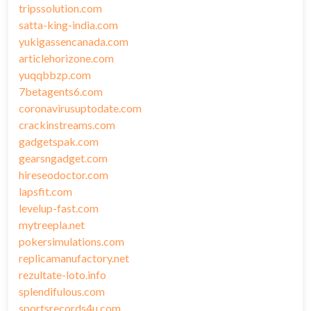
tripssolution.com
satta-king-india.com
yukigassencanada.com
articlehorizone.com
yuqqbbzp.com
7betagents6.com
coronavirusuptodate.com
crackinstreams.com
gadgetspak.com
gearsngadget.com
hireseodoctor.com
lapsfit.com
levelup-fast.com
mytreepla.net
pokersimulations.com
replicamanufactory.net
rezultate-loto.info
splendifulous.com
sportsrecords4u.com