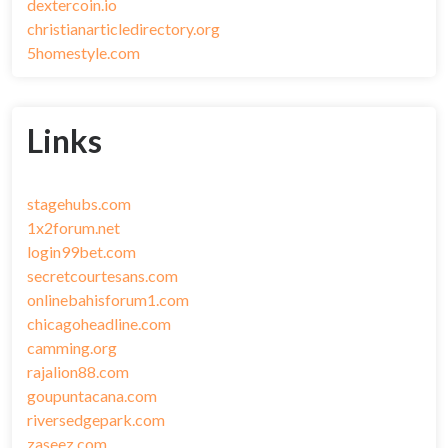
dextercoin.io
christianarticledirectory.org
5homestyle.com
Links
stagehubs.com
1x2forum.net
login99bet.com
secretcourtesans.com
onlinebahisforum1.com
chicagoheadline.com
camming.org
rajalion88.com
goupuntacana.com
riversedgepark.com
zaseez.com