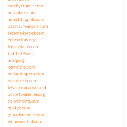
catchycrunch.com
nofaphub.com
nefertitingalls.com
patsyscreations.com
income4proof.com
educaritas.org
lensajelajah.com
betflik09.net
ncaq.org
xenmicro.com
onlineshopera.com
dartyfresh.com
lewisenterprises.net
pcsoftwarefree.org
dailylinking.com
dnafyx.com
giocolenuvole.com
iyouessential.com