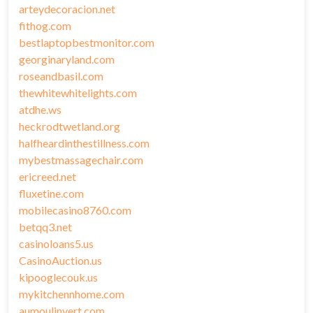
arteydecoracion.net
fithog.com
bestlaptopbestmonitor.com
georginaryland.com
roseandbasil.com
thewhitewhitelights.com
atdhe.ws
heckrodtwetland.org
halfheardinthestillness.com
mybestmassagechair.com
ericreed.net
fluxetine.com
mobilecasino8760.com
betqq3.net
casinoloans5.us
CasinoAuction.us
kipooglecouk.us
mykitchennhome.com
aumoulinvert.com