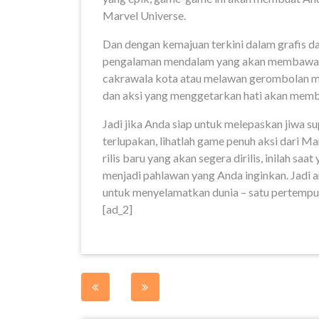
Marvel Universe.
Dan dengan kemajuan terkini dalam grafis 
pengalaman mendalam yang akan membawa And
cakrawala kota atau melawan gerombolan m
dan aksi yang menggetarkan hati akan mem
Jadi jika Anda siap untuk melepaskan jiwa 
terlupakan, lihatlah game penuh aksi dari M
rilis baru yang akan segera dirilis, inilah s
menjadi pahlawan yang Anda inginkan. Jadi 
untuk menyelamatkan dunia – satu pertempu
[ad_2]
Post
navigation