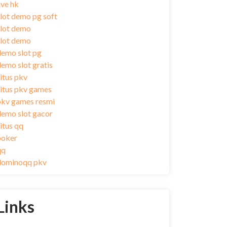
ive hk
slot demo pg soft
slot demo
slot demo
demo slot pg
emo slot gratis
itus pkv
situs pkv games
pkv games resmi
demo slot gacor
itus qq
poker
qq
dominoqq pkv
Links