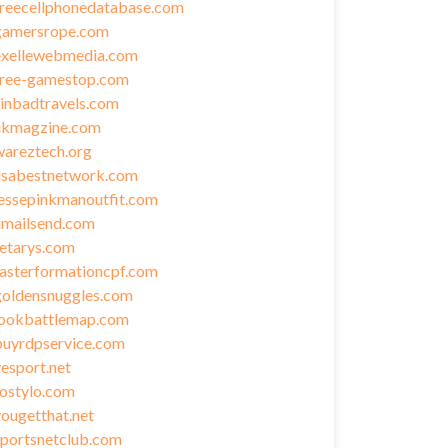
freecellphonedatabase.com
gamersrope.com
exellewebmedia.com
free-gamestop.com
sinbadtravels.com
ukmagzine.com
wareztech.org
usabestnetwork.com
jessepinkmanoutfit.com
umailsend.com
retarys.com
fasterformationcpf.com
goldensnuggles.com
lookbattlemap.com
buyrdpservice.com
yesport.net
tostylo.com
yougetthat.net
sportsnetclub.com