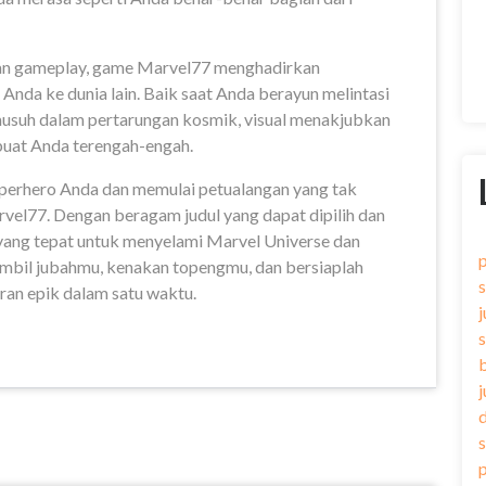
dan gameplay, game Marvel77 menghadirkan
a ke dunia lain. Baik saat Anda berayun melintasi
usuh dalam pertarungan kosmik, visual menakjubkan
buat Anda terengah-engah.
superhero Anda dan memulai petualangan yang tak
arvel77. Dengan beragam judul yang dapat dipilih dan
aat yang tepat untuk menyelami Marvel Universe dan
ambil jubahmu, kenakan topengmu, dan bersiaplah
ran epik dalam satu waktu.
j
s
b
j