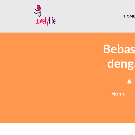
Skip
to
HOME
content
Bebas
deng
Home