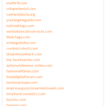
usathrill.com
vshapedental.com
canfandalucia.org
yourengineguide.com
nybreakings.com
outstationcabsservices.com
thekrtagy.com
xchangeindia.com
coolmicrotech.com
dreamhousehack.com
the-techteacher.com
automobilenews-online.com
fashionalltimes.com
totaldigitalforum.com
technoarmaan.com
empresasposicionamientoweb.com
tonybestcosmetics.com
buzznc.com
fxjoiner.com