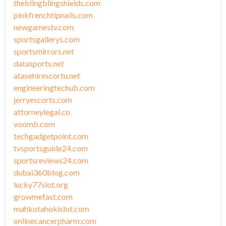
theblingblingshields.com
pinkfrenchtipnails.com
newgamestv.com
sportsgallerys.com
sportsmirrors.net
datasports.net
atasehirescortu.net
engineeringtechub.com
jerryescorts.com
attorneylegal.co
voomb.com
techgadgetpoint.com
tvsportsguide24.com
sportsreviews24.com
dubai360blog.com
lucky77slot.org
growmefast.com
mahkotahokislot.com
onlinecancerpharm.com