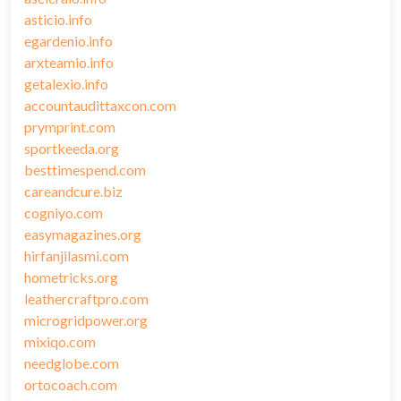
asticio.info
egardenio.info
arxteamio.info
getalexio.info
accountaudittaxcon.com
prymprint.com
sportkeeda.org
besttimespend.com
careandcure.biz
cogniyo.com
easymagazines.org
hirfanjilasmi.com
hometricks.org
leathercraftpro.com
microgridpower.org
mixiqo.com
needglobe.com
ortocoach.com