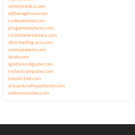
skinbykindra.com
alltherageface.com
codenational.com
progameexplorer.com
rockislandroastery.com
directselling-pro.com
revenuealarm.com
lurab.com
ignitioncoilguide.com
mytechcomputer.com
bioslot168.com
artsandcraftsauthority.com
webservicelive.com