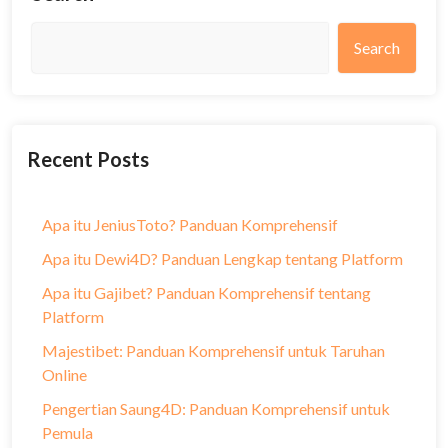
Search
Recent Posts
Apa itu JeniusToto? Panduan Komprehensif
Apa itu Dewi4D? Panduan Lengkap tentang Platform
Apa itu Gajibet? Panduan Komprehensif tentang
Platform
Majestibet: Panduan Komprehensif untuk Taruhan
Online
Pengertian Saung4D: Panduan Komprehensif untuk
Pemula