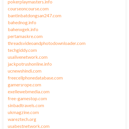
pokerplaymasters.info
courseoncourse.com
bantinbatdongsan247.com
bahednog.info
bahenxgek.info
pertamaskre.com
threadsvideoandphotodownloader.com
techgiddy.com
usalivenetwork.com
jackpotrushonline.info
ucnewshindi.com
freecellphonedatabase.com
gamersrope.com
exellewebmedia.com
free-gamestop.com
sinbadtravels.com
ukmagzine.com
wareztech.org
usabestnetwork.com