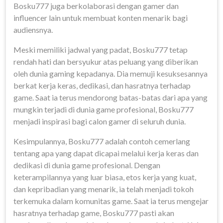
Bosku777 juga berkolaborasi dengan gamer dan
influencer lain untuk membuat konten menarik bagi
audiensnya.
Meski memiliki jadwal yang padat, Bosku777 tetap
rendah hati dan bersyukur atas peluang yang diberikan
oleh dunia gaming kepadanya. Dia memuji kesuksesannya
berkat kerja keras, dedikasi, dan hasratnya terhadap
game. Saat ia terus mendorong batas-batas dari apa yang
mungkin terjadi di dunia game profesional, Bosku777
menjadi inspirasi bagi calon gamer di seluruh dunia.
Kesimpulannya, Bosku777 adalah contoh cemerlang
tentang apa yang dapat dicapai melalui kerja keras dan
dedikasi di dunia game profesional. Dengan
keterampilannya yang luar biasa, etos kerja yang kuat,
dan kepribadian yang menarik, ia telah menjadi tokoh
terkemuka dalam komunitas game. Saat ia terus mengejar
hasratnya terhadap game, Bosku777 pasti akan