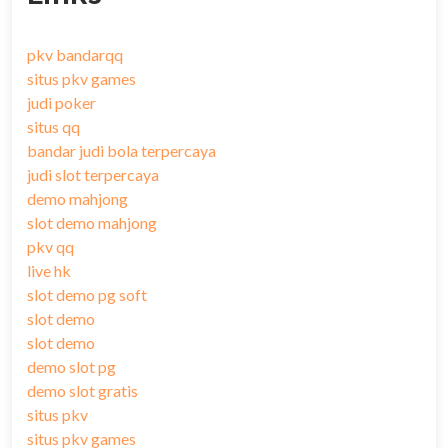
pkv bandarqq
situs pkv games
judi poker
situs qq
bandar judi bola terpercaya
judi slot terpercaya
demo mahjong
slot demo mahjong
pkv qq
live hk
slot demo pg soft
slot demo
slot demo
demo slot pg
demo slot gratis
situs pkv
situs pkv games