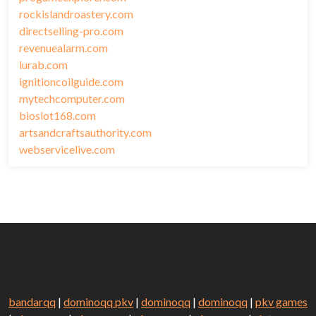
rockislandroastery.com
directselling-pro.com
revenuealarm.com
lurab.com
ignitioncoilguide.com
mytechcomputer.com
bioslot168.com
artsandcraftsauthority.com
webservicelive.com
bandarqq
|
dominoqq pkv
|
dominoqq
|
dominoqq
|
pkv games