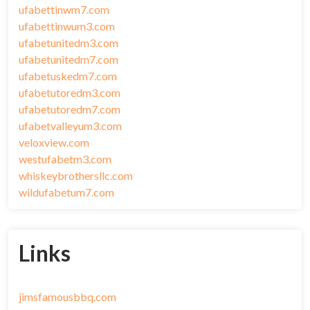
ufabettinwm7.com
ufabettinwum3.com
ufabetunitedm3.com
ufabetunitedm7.com
ufabetuskedm7.com
ufabetutoredm3.com
ufabetutoredm7.com
ufabetvalleyum3.com
veloxview.com
westufabetm3.com
whiskeybrothersllc.com
wildufabetum7.com
Links
jimsfamousbbq.com