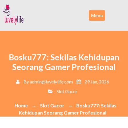
Skip
to
Menu
content
Bosku777: Sekilas Kehidupan
Seorang Gamer Profesional
By
admin@luvelylife.com
29 Jan, 2026
Slot Gacor
Home
Slot Gacor
Bosku777: Sekilas
→
→
Kehidupan Seorang Gamer Profesional