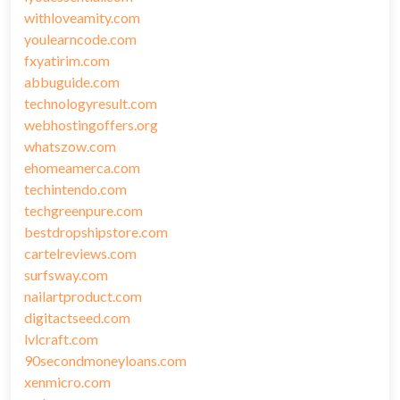
withloveamity.com
youlearncode.com
fxyatirim.com
abbuguide.com
technologyresult.com
webhostingoffers.org
whatszow.com
ehomeamerca.com
techintendo.com
techgreenpure.com
bestdropshipstore.com
cartelreviews.com
surfsway.com
nailartproduct.com
digitactseed.com
lvlcraft.com
90secondmoneyloans.com
xenmicro.com