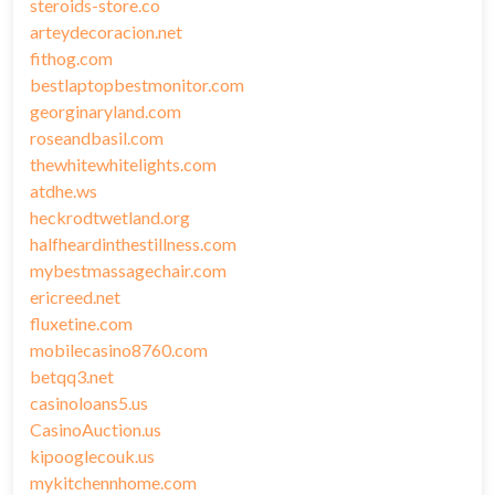
steroids-store.co
arteydecoracion.net
fithog.com
bestlaptopbestmonitor.com
georginaryland.com
roseandbasil.com
thewhitewhitelights.com
atdhe.ws
heckrodtwetland.org
halfheardinthestillness.com
mybestmassagechair.com
ericreed.net
fluxetine.com
mobilecasino8760.com
betqq3.net
casinoloans5.us
CasinoAuction.us
kipooglecouk.us
mykitchennhome.com