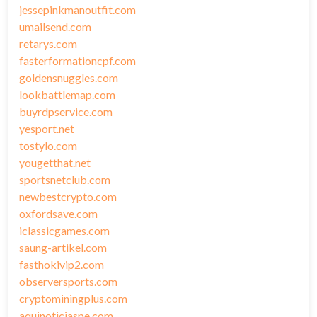
jessepinkmanoutfit.com
umailsend.com
retarys.com
fasterformationcpf.com
goldensnuggles.com
lookbattlemap.com
buyrdpservice.com
yesport.net
tostylo.com
yougetthat.net
sportsnetclub.com
newbestcrypto.com
oxfordsave.com
iclassicgames.com
saung-artikel.com
fasthokivip2.com
observersports.com
cryptominingplus.com
aquinoticiaspe.com