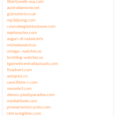
libertywalk-usa.com
australiamovie.net
gizmobird.co.uk
mp3djsong.com
coursdanglaistoulouse.com
neptunuslex.com
auguri-di-natale.info
michelewatch.us
omega--watches.us
breitling-watches.us
tgarnettcentrallautoads.com
fixadvert.com
autopluz.co
save3time-c.com
vexonhcf.com
demos-pixelsparadise.com
mediatitude.com
prewarmotorcycles.com
simracinglinks.com