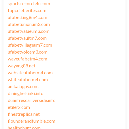
sportsrecords4u.com
topceleberites.com
ufabetting8m4.com
ufabetunionum3.com
ufabetvalueum3.com
ufabetvaultm7.com
ufabetvillageum7.com
ufabetvoicem3.com
waveufabetm4.com
wayang88.net
websiteufabetm4.com
whiteufabetm4.com
anikalappy.com
dininghelsinki.info
duanfrescariverside.info
etilerx.com
finestreplica.net
flounderandfumble.com
healthohunt.com