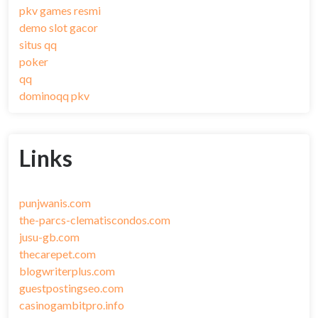
pkv games resmi
demo slot gacor
situs qq
poker
qq
dominoqq pkv
Links
punjwanis.com
the-parcs-clematiscondos.com
jusu-gb.com
thecarepet.com
blogwriterplus.com
guestpostingseo.com
casinogambitpro.info