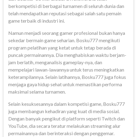
berkompetisi di berbagai turnamen di seluruh dunia dan
telah mendapatkan reputasi sebagai salah satu pemain
game terbaik di industri ini.
Namun menjadi seorang gamer profesional bukan hanya
sekedar bermain game seharian. Bosku777 mengikuti
program pelatihan yang ketat untuk tetap berada di
puncak permainannya. Dia menghabiskan waktu berjam-
jam berlatih, menganalisis gameplay-nya, dan
mempelajari lawan-lawannya untuk terus meningkatkan
keterampilannya. Selain latihannya, Bosku777 juga fokus
menjaga gaya hidup sehat untuk memastikan performa
maksimal selama turnamen.
Selain kesuksesannya dalam kompetisi game, Bosku777
juga membangun kehadiran yang kuat di media sosial.
Dengan banyak pengikut di platform seperti Twitch dan
YouTube, dia secara teratur melakukan streaming alur
permainannya dan berinteraksi dengan penggemar.