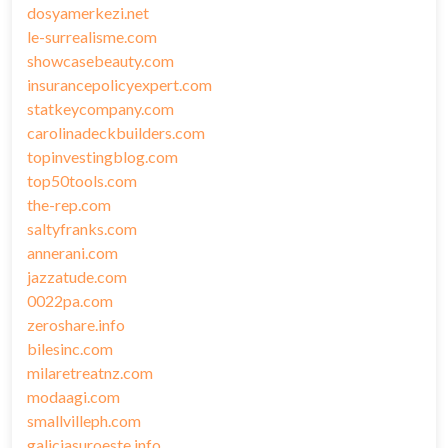
dosyamerkezi.net
le-surrealisme.com
showcasebeauty.com
insurancepolicyexpert.com
statkeycompany.com
carolinadeckbuilders.com
topinvestingblog.com
top50tools.com
the-rep.com
saltyfranks.com
annerani.com
jazzatude.com
0022pa.com
zeroshare.info
bilesinc.com
milaretreatnz.com
modaagi.com
smallvilleph.com
galiciasuroeste.info