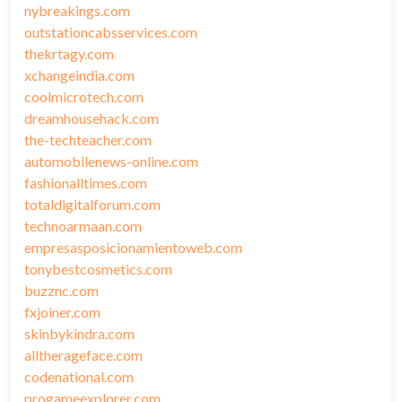
nybreakings.com
outstationcabsservices.com
thekrtagy.com
xchangeindia.com
coolmicrotech.com
dreamhousehack.com
the-techteacher.com
automobilenews-online.com
fashionalltimes.com
totaldigitalforum.com
technoarmaan.com
empresasposicionamientoweb.com
tonybestcosmetics.com
buzznc.com
fxjoiner.com
skinbykindra.com
alltherageface.com
codenational.com
progameexplorer.com