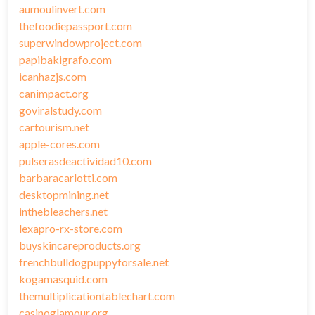
aumoulinvert.com
thefoodiepassport.com
superwindowproject.com
papibakigrafo.com
icanhazjs.com
canimpact.org
goviralstudy.com
cartourism.net
apple-cores.com
pulserasdeactividad10.com
barbaracarlotti.com
desktopmining.net
inthebleachers.net
lexapro-rx-store.com
buyskincareproducts.org
frenchbulldogpuppyforsale.net
kogamasquid.com
themultiplicationtablechart.com
casinoglamour.org