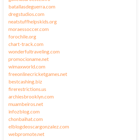
batallasdeguerra.com
dregstudios.com
neatstuffhelpskids.org
moraessoccer.com
forochile.org
chart-track.com
wonderfultraveling.com
promocioname.net
wimaxworld.com
freeonlinecricketgames.net
bestcashing.biz
firerestrictions.us
archiesbrooklyn.com
muambeiros.net
infozblog.com
chonbaihat.com
elblogdeoscargonzalez.com
webpromote.net