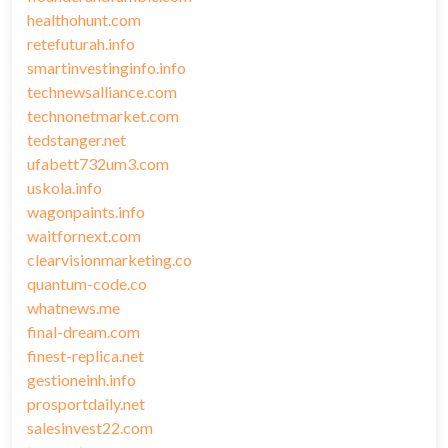
healthohunt.com
retefuturah.info
smartinvestinginfo.info
technewsalliance.com
technonetmarket.com
tedstanger.net
ufabett732um3.com
uskola.info
wagonpaints.info
waitfornext.com
clearvisionmarketing.co
quantum-code.co
whatnews.me
final-dream.com
finest-replica.net
gestioneinh.info
prosportdaily.net
salesinvest22.com