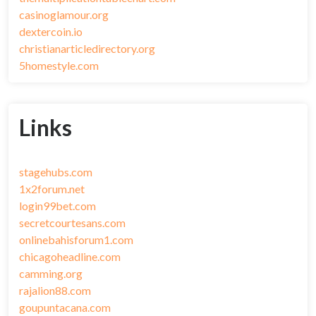
casinoglamour.org
dextercoin.io
christianarticledirectory.org
5homestyle.com
Links
stagehubs.com
1x2forum.net
login99bet.com
secretcourtesans.com
onlinebahisforum1.com
chicagoheadline.com
camming.org
rajalion88.com
goupuntacana.com