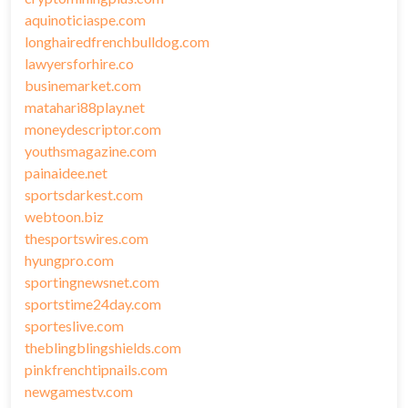
aquinoticiaspe.com
longhairedfrenchbulldog.com
lawyersforhire.co
businemarket.com
matahari88play.net
moneydescriptor.com
youthsmagazine.com
painaidee.net
sportsdarkest.com
webtoon.biz
thesportswires.com
hyungpro.com
sportingnewsnet.com
sportstime24day.com
sporteslive.com
theblingblingshields.com
pinkfrenchtipnails.com
newgamestv.com