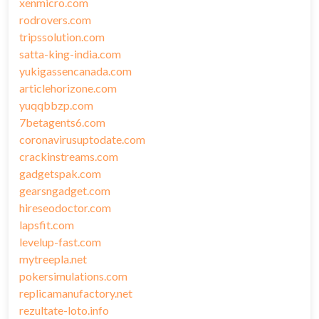
xenmicro.com
rodrovers.com
tripssolution.com
satta-king-india.com
yukigassencanada.com
articlehorizone.com
yuqqbbzp.com
7betagents6.com
coronavirusuptodate.com
crackinstreams.com
gadgetspak.com
gearsngadget.com
hireseodoctor.com
lapsfit.com
levelup-fast.com
mytreepla.net
pokersimulations.com
replicamanufactory.net
rezultate-loto.info