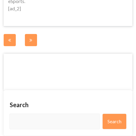
eSports.
[ad_2]
Post
navigation
Search
Search