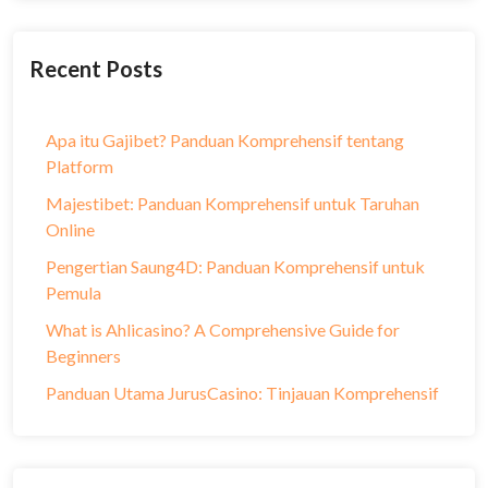
Recent Posts
Apa itu Gajibet? Panduan Komprehensif tentang
Platform
Majestibet: Panduan Komprehensif untuk Taruhan
Online
Pengertian Saung4D: Panduan Komprehensif untuk
Pemula
What is Ahlicasino? A Comprehensive Guide for
Beginners
Panduan Utama JurusCasino: Tinjauan Komprehensif