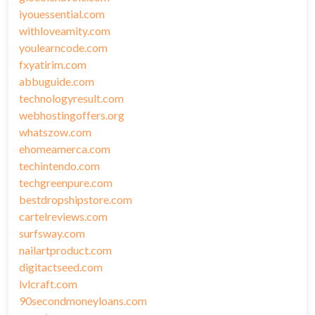
iyouessential.com
withloveamity.com
youlearncode.com
fxyatirim.com
abbuguide.com
technologyresult.com
webhostingoffers.org
whatszow.com
ehomeamerca.com
techintendo.com
techgreenpure.com
bestdropshipstore.com
cartelreviews.com
surfsway.com
nailartproduct.com
digitactseed.com
lvlcraft.com
90secondmoneyloans.com