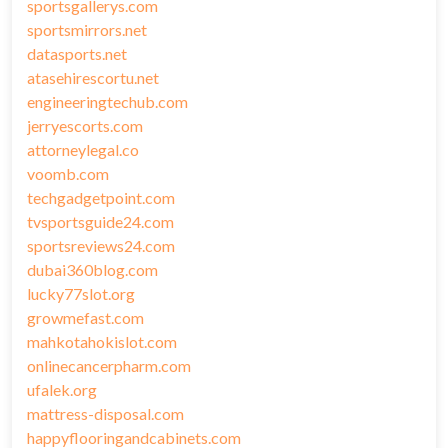
sportsgallerys.com
sportsmirrors.net
datasports.net
atasehirescortu.net
engineeringtechub.com
jerryescorts.com
attorneylegal.co
voomb.com
techgadgetpoint.com
tvsportsguide24.com
sportsreviews24.com
dubai360blog.com
lucky77slot.org
growmefast.com
mahkotahokislot.com
onlinecancerpharm.com
ufalek.org
mattress-disposal.com
happyflooringandcabinets.com