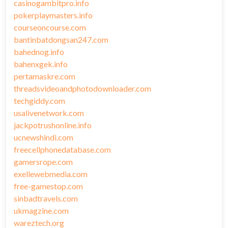
casinogambitpro.info
pokerplaymasters.info
courseoncourse.com
bantinbatdongsan247.com
bahednog.info
bahenxgek.info
pertamaskre.com
threadsvideoandphotodownloader.com
techgiddy.com
usalivenetwork.com
jackpotrushonline.info
ucnewshindi.com
freecellphonedatabase.com
gamersrope.com
exellewebmedia.com
free-gamestop.com
sinbadtravels.com
ukmagzine.com
wareztech.org