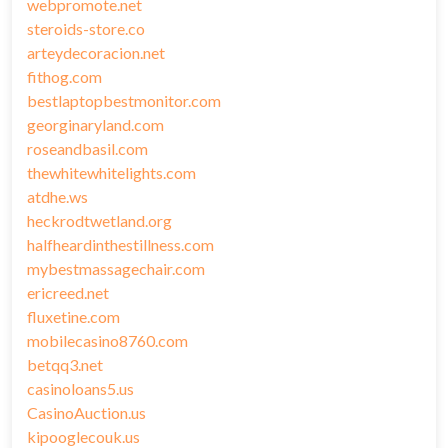
webpromote.net
steroids-store.co
arteydecoracion.net
fithog.com
bestlaptopbestmonitor.com
georginaryland.com
roseandbasil.com
thewhitewhitelights.com
atdhe.ws
heckrodtwetland.org
halfheardinthestillness.com
mybestmassagechair.com
ericreed.net
fluxetine.com
mobilecasino8760.com
betqq3.net
casinoloans5.us
CasinoAuction.us
kipooglecouk.us