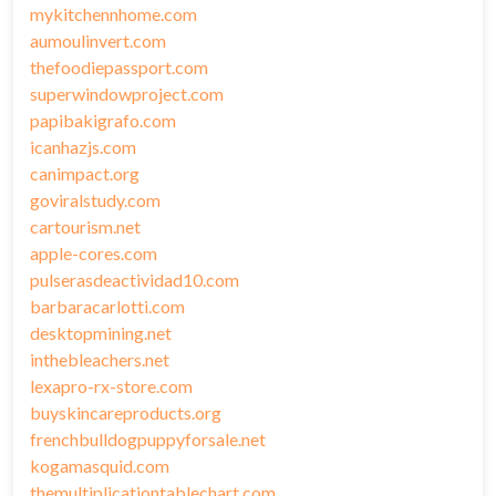
mykitchennhome.com
aumoulinvert.com
thefoodiepassport.com
superwindowproject.com
papibakigrafo.com
icanhazjs.com
canimpact.org
goviralstudy.com
cartourism.net
apple-cores.com
pulserasdeactividad10.com
barbaracarlotti.com
desktopmining.net
inthebleachers.net
lexapro-rx-store.com
buyskincareproducts.org
frenchbulldogpuppyforsale.net
kogamasquid.com
themultiplicationtablechart.com