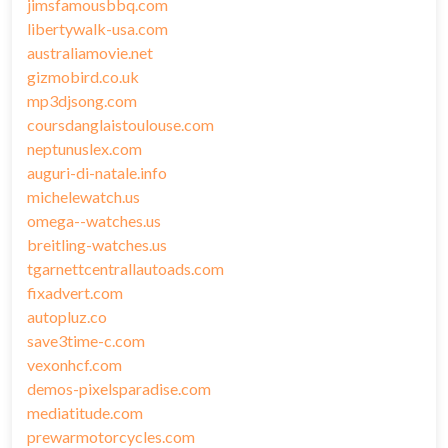
jimsfamousbbq.com
libertywalk-usa.com
australiamovie.net
gizmobird.co.uk
mp3djsong.com
coursdanglaistoulouse.com
neptunuslex.com
auguri-di-natale.info
michelewatch.us
omega--watches.us
breitling-watches.us
tgarnettcentrallautoads.com
fixadvert.com
autopluz.co
save3time-c.com
vexonhcf.com
demos-pixelsparadise.com
mediatitude.com
prewarmotorcycles.com