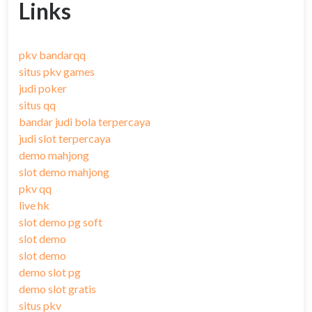
Links
pkv bandarqq
situs pkv games
judi poker
situs qq
bandar judi bola terpercaya
judi slot terpercaya
demo mahjong
slot demo mahjong
pkv qq
live hk
slot demo pg soft
slot demo
slot demo
demo slot pg
demo slot gratis
situs pkv