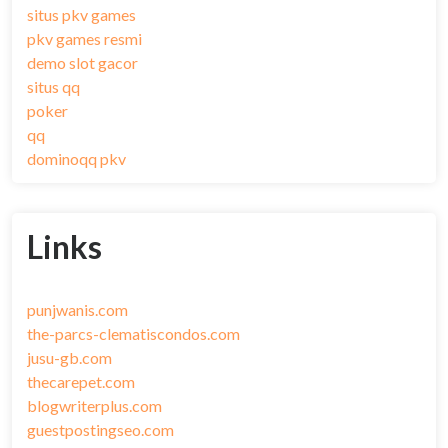
situs pkv games
pkv games resmi
demo slot gacor
situs qq
poker
qq
dominoqq pkv
Links
punjwanis.com
the-parcs-clematiscondos.com
jusu-gb.com
thecarepet.com
blogwriterplus.com
guestpostingseo.com