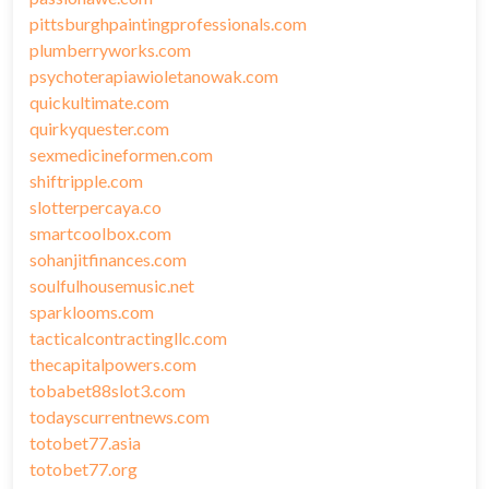
pittsburghpaintingprofessionals.com
plumberryworks.com
psychoterapiawioletanowak.com
quickultimate.com
quirkyquester.com
sexmedicineformen.com
shiftripple.com
slotterpercaya.co
smartcoolbox.com
sohanjitfinances.com
soulfulhousemusic.net
sparklooms.com
tacticalcontractingllc.com
thecapitalpowers.com
tobabet88slot3.com
todayscurrentnews.com
totobet77.asia
totobet77.org