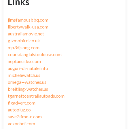
Links
jimsfamousbbq.com
libertywalk-usa.com
australiamovie.net
gizmobird.co.uk
mp3djsong.com
coursdanglaistoulouse.com
neptunuslex.com
auguri-di-natale.info
michelewatch.us
omega--watches.us
breitling-watches.us
tgarnettcentrallautoads.com
fixadvert.com
autopluz.co
save3time-c.com
vexonhcf.com