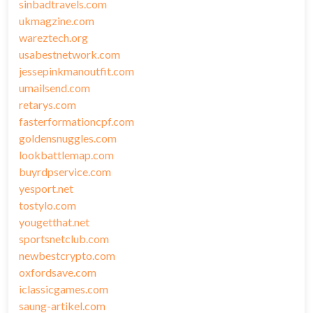
sinbadtravels.com
ukmagzine.com
wareztech.org
usabestnetwork.com
jessepinkmanoutfit.com
umailsend.com
retarys.com
fasterformationcpf.com
goldensnuggles.com
lookbattlemap.com
buyrdpservice.com
yesport.net
tostylo.com
yougetthat.net
sportsnetclub.com
newbestcrypto.com
oxfordsave.com
iclassicgames.com
saung-artikel.com