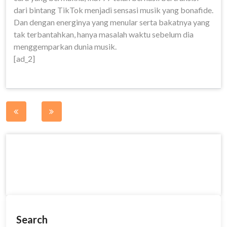
dari bintang TikTok menjadi sensasi musik yang bonafide.
Dan dengan energinya yang menular serta bakatnya yang
tak terbantahkan, hanya masalah waktu sebelum dia
menggemparkan dunia musik.
[ad_2]
Post
navigation
Search