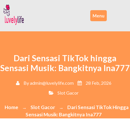
Skip
to
Menu
content
Dari Sensasi TikTok hingga
Sensasi Musik: Bangkitnya Ina777
By
admin@luvelylife.com
28 Feb, 2026
Slot Gacor
Home
Slot Gacor
Dari Sensasi TikTok Hingga
→
→
Sensasi Musik: Bangkitnya Ina777