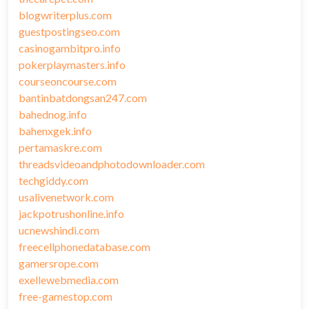
blogwriterplus.com
guestpostingseo.com
casinogambitpro.info
pokerplaymasters.info
courseoncourse.com
bantinbatdongsan247.com
bahednog.info
bahenxgek.info
pertamaskre.com
threadsvideoandphotodownloader.com
techgiddy.com
usalivenetwork.com
jackpotrushonline.info
ucnewshindi.com
freecellphonedatabase.com
gamersrope.com
exellewebmedia.com
free-gamestop.com