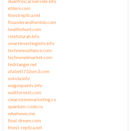
duanfrescariverside.info
etilerx.com
finestreplica.net
flounderandfumble.com
healthohunt.com
retefuturah.info
smartinvestinginfo.info
technewsalliance.com
technonetmarket.com
tedstanger.net
ufabett732um3.com
uskola.info
wagonpaints.info
waitfornext.com
clearvisionmarketing.co
quantum-code.co
whatnews.me
final-dream.com
finest-replica.net