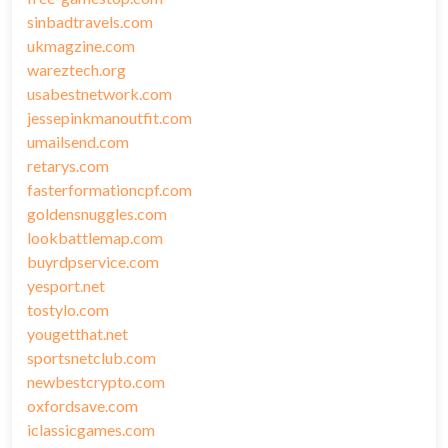
sinbadtravels.com
ukmagzine.com
wareztech.org
usabestnetwork.com
jessepinkmanoutfit.com
umailsend.com
retarys.com
fasterformationcpf.com
goldensnuggles.com
lookbattlemap.com
buyrdpservice.com
yesport.net
tostylo.com
yougetthat.net
sportsnetclub.com
newbestcrypto.com
oxfordsave.com
iclassicgames.com