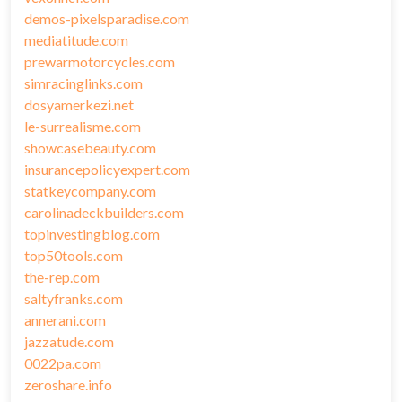
demos-pixelsparadise.com
mediatitude.com
prewarmotorcycles.com
simracinglinks.com
dosyamerkezi.net
le-surrealisme.com
showcasebeauty.com
insurancepolicyexpert.com
statkeycompany.com
carolinadeckbuilders.com
topinvestingblog.com
top50tools.com
the-rep.com
saltyfranks.com
annerani.com
jazzatude.com
0022pa.com
zeroshare.info