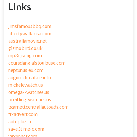
Links
jimsfamousbbq.com
libertywalk-usa.com
australiamovie.net
gizmobird.co.uk
mp3djsong.com
coursdanglaistoulouse.com
neptunuslex.com
auguri-di-natale.info
michelewatch.us
omega--watches.us
breitling-watches.us
tgarnettcentrallautoads.com
fixadvert.com
autopluz.co
save3time-c.com
vexonhcf.com