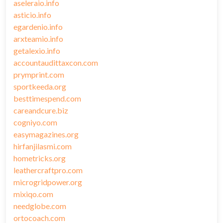
aseleraio.info
asticio.info
egardenio.info
arxteamio.info
getalexio.info
accountaudittaxcon.com
prymprint.com
sportkeeda.org
besttimespend.com
careandcure.biz
cogniyo.com
easymagazines.org
hirfanjilasmi.com
hometricks.org
leathercraftpro.com
microgridpower.org
mixiqo.com
needglobe.com
ortocoach.com