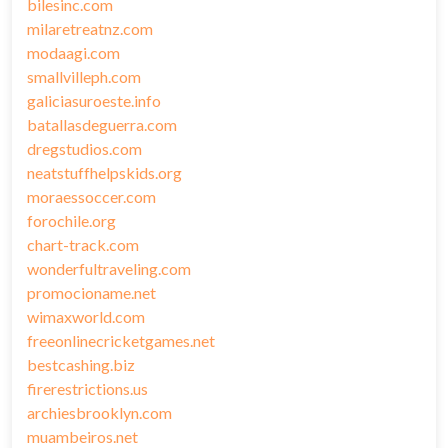
bilesinc.com
milaretreatnz.com
modaagi.com
smallvilleph.com
galiciasuroeste.info
batallasdeguerra.com
dregstudios.com
neatstuffhelpskids.org
moraessoccer.com
forochile.org
chart-track.com
wonderfultraveling.com
promocioname.net
wimaxworld.com
freeonlinecricketgames.net
bestcashing.biz
firerestrictions.us
archiesbrooklyn.com
muambeiros.net