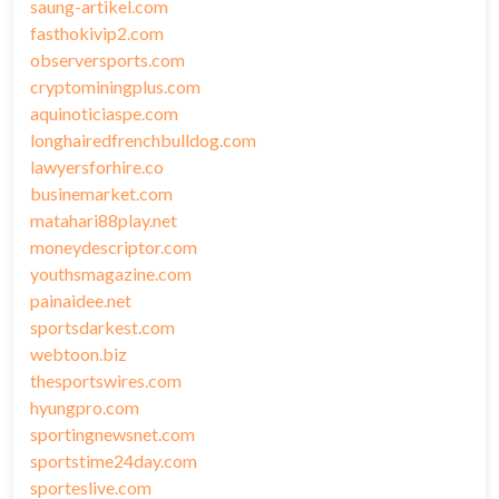
saung-artikel.com
fasthokivip2.com
observersports.com
cryptominingplus.com
aquinoticiaspe.com
longhairedfrenchbulldog.com
lawyersforhire.co
businemarket.com
matahari88play.net
moneydescriptor.com
youthsmagazine.com
painaidee.net
sportsdarkest.com
webtoon.biz
thesportswires.com
hyungpro.com
sportingnewsnet.com
sportstime24day.com
sporteslive.com