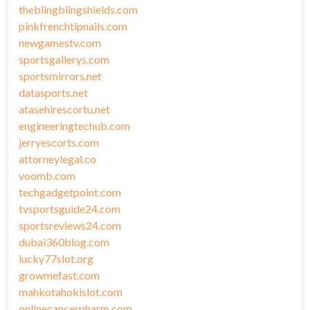
theblingblingshields.com
pinkfrenchtipnails.com
newgamestv.com
sportsgallerys.com
sportsmirrors.net
datasports.net
atasehirescortu.net
engineeringtechub.com
jerryescorts.com
attorneylegal.co
voomb.com
techgadgetpoint.com
tvsportsguide24.com
sportsreviews24.com
dubai360blog.com
lucky77slot.org
growmefast.com
mahkotahokislot.com
onlinecancerpharm.com