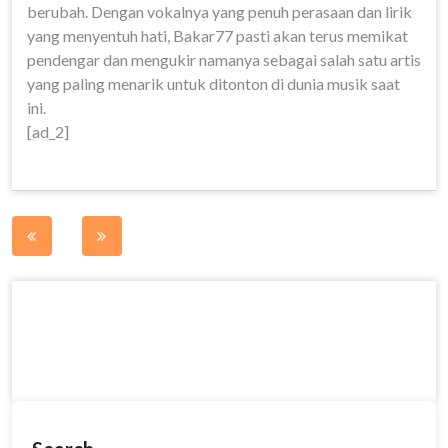
berubah. Dengan vokalnya yang penuh perasaan dan lirik
yang menyentuh hati, Bakar77 pasti akan terus memikat
pendengar dan mengukir namanya sebagai salah satu artis
yang paling menarik untuk ditonton di dunia musik saat
ini.
[ad_2]
Post
navigation