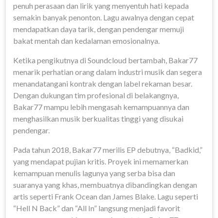
penuh perasaan dan lirik yang menyentuh hati kepada
semakin banyak penonton. Lagu awalnya dengan cepat
mendapatkan daya tarik, dengan pendengar memuji
bakat mentah dan kedalaman emosionalnya.
Ketika pengikutnya di Soundcloud bertambah, Bakar77
menarik perhatian orang dalam industri musik dan segera
menandatangani kontrak dengan label rekaman besar.
Dengan dukungan tim profesional di belakangnya,
Bakar77 mampu lebih mengasah kemampuannya dan
menghasilkan musik berkualitas tinggi yang disukai
pendengar.
Pada tahun 2018, Bakar77 merilis EP debutnya, “Badkid,”
yang mendapat pujian kritis. Proyek ini memamerkan
kemampuan menulis lagunya yang serba bisa dan
suaranya yang khas, membuatnya dibandingkan dengan
artis seperti Frank Ocean dan James Blake. Lagu seperti
“Hell N Back” dan “All In” langsung menjadi favorit