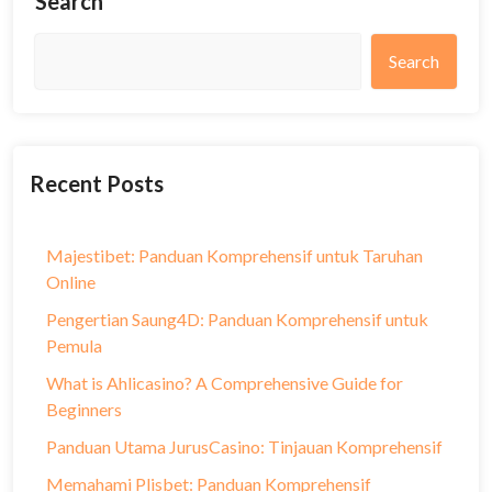
Search
Search
Recent Posts
Majestibet: Panduan Komprehensif untuk Taruhan
Online
Pengertian Saung4D: Panduan Komprehensif untuk
Pemula
What is Ahlicasino? A Comprehensive Guide for
Beginners
Panduan Utama JurusCasino: Tinjauan Komprehensif
Memahami Plisbet: Panduan Komprehensif