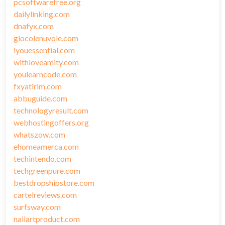
pcsoftwarefree.org
dailylinking.com
dnafyx.com
giocolenuvole.com
iyouessential.com
withloveamity.com
youlearncode.com
fxyatirim.com
abbuguide.com
technologyresult.com
webhostingoffers.org
whatszow.com
ehomeamerca.com
techintendo.com
techgreenpure.com
bestdropshipstore.com
cartelreviews.com
surfsway.com
nailartproduct.com