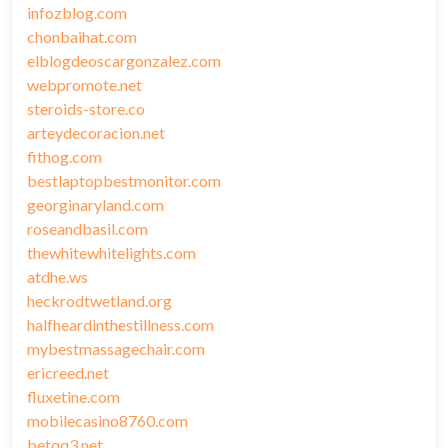
infozblog.com
chonbaihat.com
elblogdeoscargonzalez.com
webpromote.net
steroids-store.co
arteydecoracion.net
fithog.com
bestlaptopbestmonitor.com
georginaryland.com
roseandbasil.com
thewhitewhitelights.com
atdhe.ws
heckrodtwetland.org
halfheardinthestillness.com
mybestmassagechair.com
ericreed.net
fluxetine.com
mobilecasino8760.com
betqq3.net