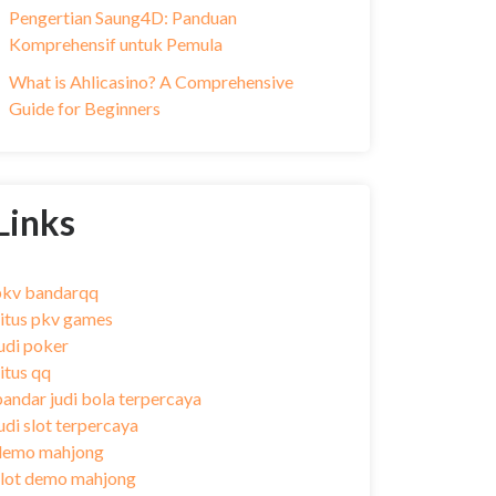
Pengertian Saung4D: Panduan
Komprehensif untuk Pemula
What is Ahlicasino? A Comprehensive
Guide for Beginners
Links
pkv bandarqq
situs pkv games
udi poker
itus qq
andar judi bola terpercaya
udi slot terpercaya
demo mahjong
slot demo mahjong