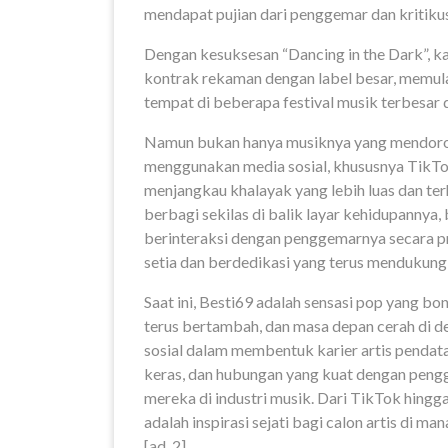
mendapat pujian dari penggemar dan kritikus
Dengan kesuksesan “Dancing in the Dark”, ka
kontrak rekaman dengan label besar, memulai
tempat di beberapa festival musik terbesar 
Namun bukan hanya musiknya yang mendoro
menggunakan media sosial, khususnya TikT
menjangkau khalayak yang lebih luas dan te
berbagi sekilas di balik layar kehidupannya,
berinteraksi dengan penggemarnya secara 
setia dan berdedikasi yang terus mendukung
Saat ini, Besti69 adalah sensasi pop yang bo
terus bertambah, dan masa depan cerah di 
sosial dalam membentuk karier artis pendata
keras, dan hubungan yang kuat dengan pen
mereka di industri musik. Dari TikTok hing
adalah inspirasi sejati bagi calon artis di man
[ad_2]