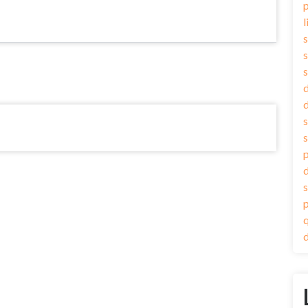
l
d
s
s