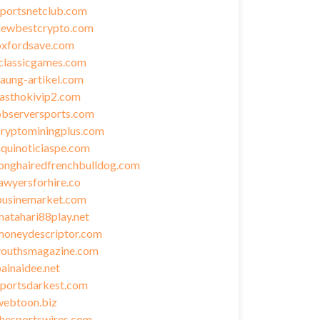
sportsnetclub.com
newbestcrypto.com
oxfordsave.com
iclassicgames.com
saung-artikel.com
fasthokivip2.com
observersports.com
cryptominingplus.com
aquinoticiaspe.com
longhairedfrenchbulldog.com
lawyersforhire.co
businemarket.com
matahari88play.net
moneydescriptor.com
youthsmagazine.com
ainaidee.net
sportsdarkest.com
webtoon.biz
thesportswires.com