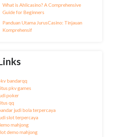
What is Ahlicasino? A Comprehensive
Guide for Beginners
Panduan Utama JurusCasino: Tinjauan
Komprehensif
Links
pkv bandarqq
situs pkv games
udi poker
itus qq
andar judi bola terpercaya
udi slot terpercaya
demo mahjong
slot demo mahjong