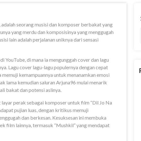
i, adalah seorang musisi dan komposer berbakat yang
gunya yang merdu dan komposisinya yang menggugah
i lain adalah perjalanan uniknya dari sensasi
di YouTube, di mana ia mengunggah cover dan lagu
ya. Lagu cover lagu-lagu populernya dengan cepat
rsa memuji kemampuannya untuk menanamkan emosi
ak lama kemudian saluran Arjuna96 mulai menarik
li bakat dan potensi aslinya.
layar perak sebagai komposer untuk film “Dil Jo Na
dapat pujian luas, dengan kritikus memuji
nggugah dan berkesan. Kesuksesan ini membuka
ek film lainnya, termasuk “Mushkil” yang mendapat