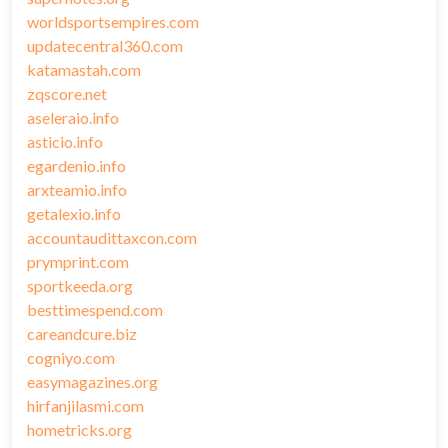
worldsportsempires.com
updatecentral360.com
katamastah.com
zqscore.net
aseleraio.info
asticio.info
egardenio.info
arxteamio.info
getalexio.info
accountaudittaxcon.com
prymprint.com
sportkeeda.org
besttimespend.com
careandcure.biz
cogniyo.com
easymagazines.org
hirfanjilasmi.com
hometricks.org