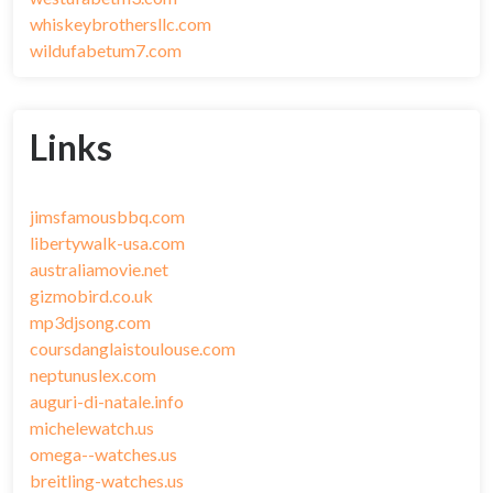
whiskeybrothersllc.com
wildufabetum7.com
Links
jimsfamousbbq.com
libertywalk-usa.com
australiamovie.net
gizmobird.co.uk
mp3djsong.com
coursdanglaistoulouse.com
neptunuslex.com
auguri-di-natale.info
michelewatch.us
omega--watches.us
breitling-watches.us