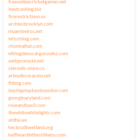
freeonlinecricketgames.net
bestcashing.biz
firerestrictions.us
archiesbrooklyn.com
muambeiros.net
infozblog.com
chonbaihat.com
elblogdeoscargonzalez.com
webpromote.net
steroids-store.co
arteydecoracion.net
fithog.com
bestlaptopbestmonitor.com
georginaryland.com
roseandbasil.com
thewhitewhitelights.com
atdhe.ws
heckrodtwetland.org
halfheardinthestillness.com