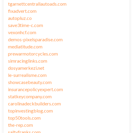
tgarnettcentrallautoads.com
fixadvert.com
autopluz.co
save3time-c.com
vexonhcf.com
demos-pixelsparadise.com
mediatitude.com
prewarmotorcycles.com
simracinglinks.com
dosyamerkezi.net
le-surrealisme.com
showcasebeauty.com
insurancepolicyexpert.com
statkeycompany.com
carolinadeckbuilders.com
topinvestingblog.com
top50tools.com
the-rep.com
saltyfranks.com