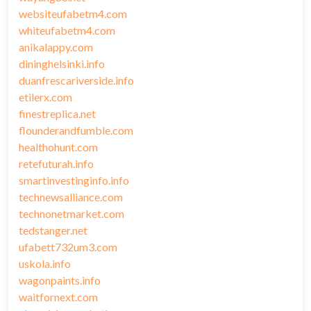
websiteufabetm4.com
whiteufabetm4.com
anikalappy.com
dininghelsinki.info
duanfrescariverside.info
etilerx.com
finestreplica.net
flounderandfumble.com
healthohunt.com
retefuturah.info
smartinvestinginfo.info
technewsalliance.com
technonetmarket.com
tedstanger.net
ufabett732um3.com
uskola.info
wagonpaints.info
waitfornext.com