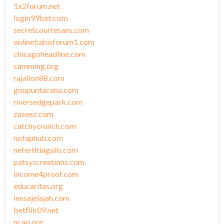
1x2forum.net
login99bet.com
secretcourtesans.com
onlinebahisforum1.com
chicagoheadline.com
camming.org
rajalion88.com
goupuntacana.com
riversedgepark.com
zaseez.com
catchycrunch.com
nofaphub.com
nefertitingalls.com
patsyscreations.com
income4proof.com
educaritas.org
lensajelajah.com
betflik09.net
ncaq.org