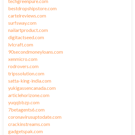
techgreenpure.com
bestdropshipstore.com
cartelreviews.com
surfsway.com
nailartproduct.com
digitactseed.com
lvlcraft.com
90secondmoneyloans.com
xenmicro.com
rodrovers.com
tripssolution.com
satta-king-india.com
yukigassencanada.com
articlehorizone.com
yuqqbbzp.com
7betagents6.com
coronavirusuptodate.com
crackinstreams.com
gadgetspak.com