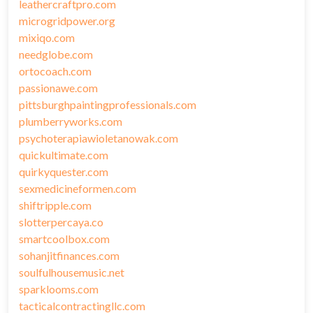
leathercraftpro.com
microgridpower.org
mixiqo.com
needglobe.com
ortocoach.com
passionawe.com
pittsburghpaintingprofessionals.com
plumberryworks.com
psychoterapiawioletanowak.com
quickultimate.com
quirkyquester.com
sexmedicineformen.com
shiftripple.com
slotterpercaya.co
smartcoolbox.com
sohanjitfinances.com
soulfulhousemusic.net
sparklooms.com
tacticalcontractingllc.com