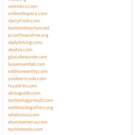
xenmicro.com
onlineshopera.com
dartyfresh.com
lewisenterprises.net
pcsoftwarefree.org
dailylinking.com
dnafyx.com
giocolenuvole.com
iyouessential.com
withloveamity.com
youlearncode.com
fxyatirim.com
abbuguide.com
technologyresult.com
webhostingoffers.org
whatszow.com
ehomeamerca.com
techintendo.com