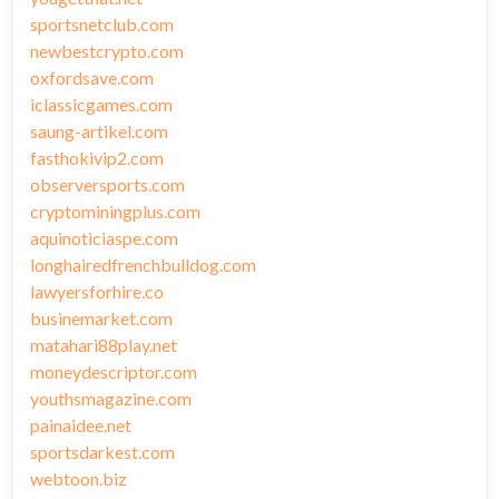
sportsnetclub.com
newbestcrypto.com
oxfordsave.com
iclassicgames.com
saung-artikel.com
fasthokivip2.com
observersports.com
cryptominingplus.com
aquinoticiaspe.com
longhairedfrenchbulldog.com
lawyersforhire.co
businemarket.com
matahari88play.net
moneydescriptor.com
youthsmagazine.com
painaidee.net
sportsdarkest.com
webtoon.biz