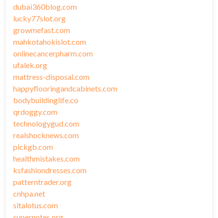
dubai360blog.com
lucky77slot.org
growmefast.com
mahkotahokislot.com
onlinecancerpharm.com
ufalek.org
mattress-disposal.com
happyflooringandcabinets.com
bodybuildinglife.co
qrdoggy.com
technologygud.com
realshocknews.com
pickgb.com
healthmistakes.com
ksfashiondresses.com
patterntrader.org
cnhpa.net
sitalotus.com
supernotes.org