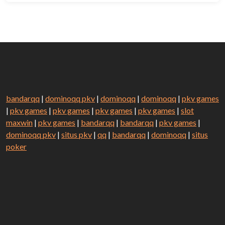
bandarqq
|
dominoqq pkv
|
dominoqq
|
dominoqq
|
pkv games
|
pkv games
|
pkv games
|
pkv games
|
pkv games
|
slot
maxwin
|
pkv games
|
bandarqq
|
bandarqq
|
pkv games
|
dominoqq pkv
|
situs pkv
|
qq
|
bandarqq
|
dominoqq
|
situs
poker