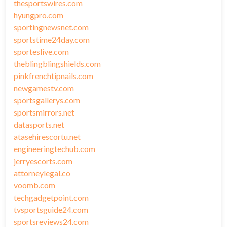
thesportswires.com
hyungpro.com
sportingnewsnet.com
sportstime24day.com
sporteslive.com
theblingblingshields.com
pinkfrenchtipnails.com
newgamestv.com
sportsgallerys.com
sportsmirrors.net
datasports.net
atasehirescortu.net
engineeringtechub.com
jerryescorts.com
attorneylegal.co
voomb.com
techgadgetpoint.com
tvsportsguide24.com
sportsreviews24.com