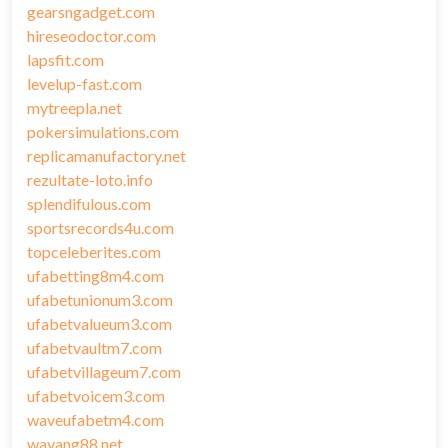
gearsngadget.com
hireseodoctor.com
lapsfit.com
levelup-fast.com
mytreepla.net
pokersimulations.com
replicamanufactory.net
rezultate-loto.info
splendifulous.com
sportsrecords4u.com
topceleberites.com
ufabetting8m4.com
ufabetunionum3.com
ufabetvalueum3.com
ufabetvaultm7.com
ufabetvillageum7.com
ufabetvoicem3.com
waveufabetm4.com
wayang88.net