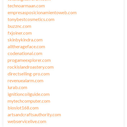
technoarmaan.com
empresasposicionamientoweb.com
tonybestcosmetics.com
buzznc.com
fxjoiner.com
skinbykindra.com
alltherageface.com
codenational.com
progameexplorer.com
rockislandroastery.com
directselling-pro.com
revenuealarm.com
lurab.com
ignitioncoilguide.com
mytechcomputer.com
bioslot168.com
artsandcraftsauthority.com
webservicelive.com