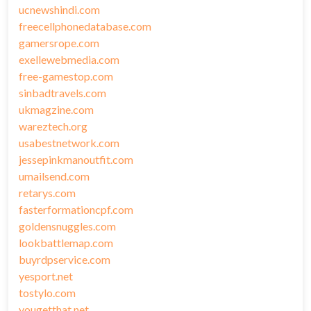
ucnewshindi.com
freecellphonedatabase.com
gamersrope.com
exellewebmedia.com
free-gamestop.com
sinbadtravels.com
ukmagzine.com
wareztech.org
usabestnetwork.com
jessepinkmanoutfit.com
umailsend.com
retarys.com
fasterformationcpf.com
goldensnuggles.com
lookbattlemap.com
buyrdpservice.com
yesport.net
tostylo.com
yougetthat.net