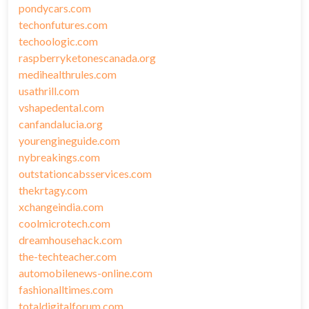
pondycars.com
techonfutures.com
techoologic.com
raspberryketonescanada.org
medihealthrules.com
usathrill.com
vshapedental.com
canfandalucia.org
yourengineguide.com
nybreakings.com
outstationcabsservices.com
thekrtagy.com
xchangeindia.com
coolmicrotech.com
dreamhousehack.com
the-techteacher.com
automobilenews-online.com
fashionalltimes.com
totaldigitalforum.com