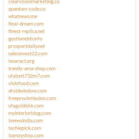
clearvisionmarketing.co
quantum-code.co
whatnews.me
final-dream.com
finest-replica.net
gestioneinh.info
prosportdaily.net
salesinvest22.com
teseract.org
trendy-ama-shop.com
ufabett732m7.com
visiofood.com
droidwindow.com
freeprsubmission.com
ufagold666.com
myinteriorblog.com
bnewsindia.com
techiepick.com
bamzyshop.com