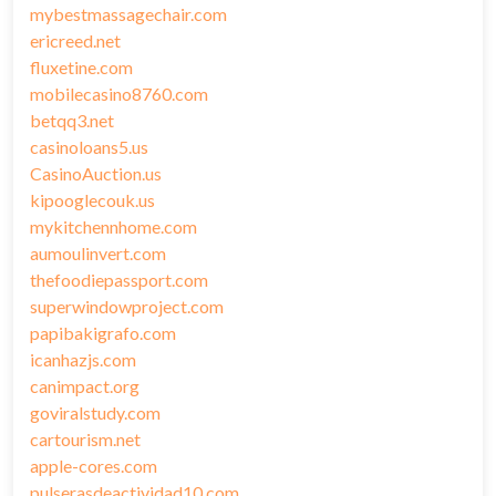
mybestmassagechair.com
ericreed.net
fluxetine.com
mobilecasino8760.com
betqq3.net
casinoloans5.us
CasinoAuction.us
kipooglecouk.us
mykitchennhome.com
aumoulinvert.com
thefoodiepassport.com
superwindowproject.com
papibakigrafo.com
icanhazjs.com
canimpact.org
goviralstudy.com
cartourism.net
apple-cores.com
pulserasdeactividad10.com