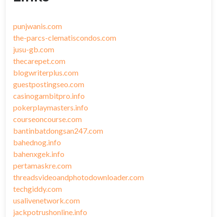
punjwanis.com
the-parcs-clematiscondos.com
jusu-gb.com
thecarepet.com
blogwriterplus.com
guestpostingseo.com
casinogambitpro.info
pokerplaymasters.info
courseoncourse.com
bantinbatdongsan247.com
bahednog.info
bahenxgek.info
pertamaskre.com
threadsvideoandphotodownloader.com
techgiddy.com
usalivenetwork.com
jackpotrushonline.info