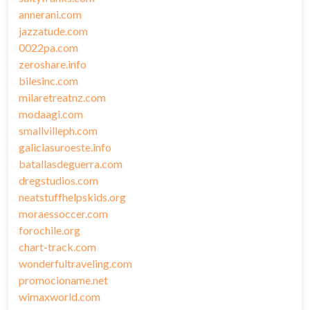
annerani.com
jazzatude.com
0022pa.com
zeroshare.info
bilesinc.com
milaretreatnz.com
modaagi.com
smallvilleph.com
galiciasuroeste.info
batallasdeguerra.com
dregstudios.com
neatstuffhelpskids.org
moraessoccer.com
forochile.org
chart-track.com
wonderfultraveling.com
promocioname.net
wimaxworld.com