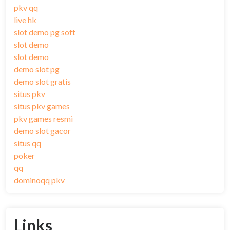
pkv qq
live hk
slot demo pg soft
slot demo
slot demo
demo slot pg
demo slot gratis
situs pkv
situs pkv games
pkv games resmi
demo slot gacor
situs qq
poker
qq
dominoqq pkv
Links