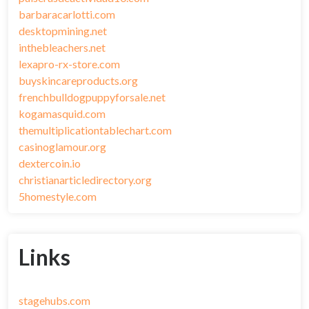
barbaracarlotti.com
desktopmining.net
inthebleachers.net
lexapro-rx-store.com
buyskincareproducts.org
frenchbulldogpuppyforsale.net
kogamasquid.com
themultiplicationtablechart.com
casinoglamour.org
dextercoin.io
christianarticledirectory.org
5homestyle.com
Links
stagehubs.com