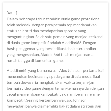
[ad_1]
Dalam beberapa tahun terakhir, dunia game profesional
telah meledak, dengan para pemain top mendapatkan
status selebriti dan mendapatkan sponsor yang
menguntungkan. Salah satu pemain yang menjadi terkenal
di dunia game kompetitif adalah Aladdin666. Dengan
basis penggemar yang berdedikasi dan keterampilan
yang mengesankan, Aladdin666 telah menjadi nama
rumah tangga di komunitas game.
Aladdin666, yang bernama asli Alex Johnson, pertama kali
menemukan kecintaannya pada game di usia muda. Saat
tumbuh dewasa, ia menghabiskan waktu berjam-jam
bermain video game dengan teman-temannya dan dengan
cepat mengembangkan bakatnya dalam bermain game
kompetitif. Seiring bertambahnya usia, Johnson
menyadari bahwa dia memiliki bakat dalam strategi dan