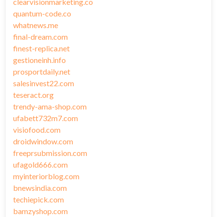
clearvisionmarketing.co
quantum-code.co
whatnews.me
final-dream.com
finest-replica.net
gestioneinh.info
prosportdaily.net
salesinvest22.com
teseract.org
trendy-ama-shop.com
ufabett732m7.com
visiofood.com
droidwindow.com
freeprsubmission.com
ufagold666.com
myinteriorblog.com
bnewsindia.com
techiepick.com
bamzyshop.com