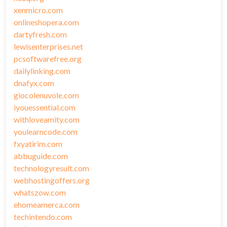
xenmicro.com
onlineshopera.com
dartyfresh.com
lewisenterprises.net
pcsoftwarefree.org
dailylinking.com
dnafyx.com
giocolenuvole.com
iyouessential.com
withloveamity.com
youlearncode.com
fxyatirim.com
abbuguide.com
technologyresult.com
webhostingoffers.org
whatszow.com
ehomeamerca.com
techintendo.com