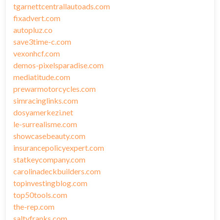
tgarnettcentrallautoads.com
fixadvert.com
autopluz.co
save3time-c.com
vexonhcf.com
demos-pixelsparadise.com
mediatitude.com
prewarmotorcycles.com
simracinglinks.com
dosyamerkezi.net
le-surrealisme.com
showcasebeauty.com
insurancepolicyexpert.com
statkeycompany.com
carolinadeckbuilders.com
topinvestingblog.com
top50tools.com
the-rep.com
saltyfranks.com