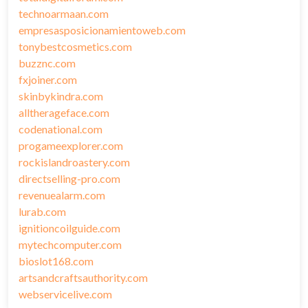
technoarmaan.com
empresasposicionamientoweb.com
tonybestcosmetics.com
buzznc.com
fxjoiner.com
skinbykindra.com
alltherageface.com
codenational.com
progameexplorer.com
rockislandroastery.com
directselling-pro.com
revenuealarm.com
lurab.com
ignitioncoilguide.com
mytechcomputer.com
bioslot168.com
artsandcraftsauthority.com
webservicelive.com