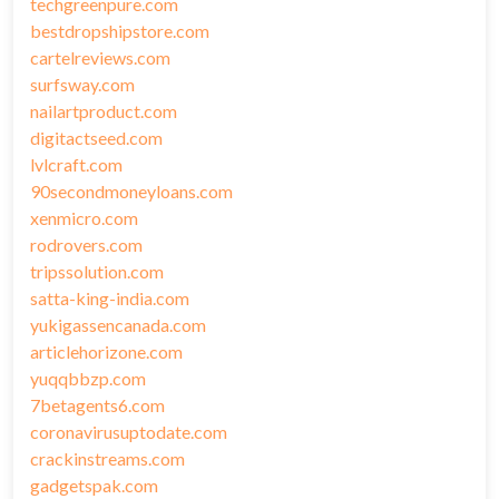
techgreenpure.com
bestdropshipstore.com
cartelreviews.com
surfsway.com
nailartproduct.com
digitactseed.com
lvlcraft.com
90secondmoneyloans.com
xenmicro.com
rodrovers.com
tripssolution.com
satta-king-india.com
yukigassencanada.com
articlehorizone.com
yuqqbbzp.com
7betagents6.com
coronavirusuptodate.com
crackinstreams.com
gadgetspak.com