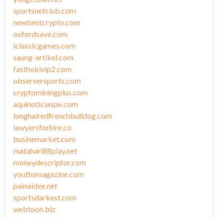
sportsnetclub.com
newbestcrypto.com
oxfordsave.com
iclassicgames.com
saung-artikel.com
fasthokivip2.com
observersports.com
cryptominingplus.com
aquinoticiaspe.com
longhairedfrenchbulldog.com
lawyersforhire.co
businemarket.com
matahari88play.net
moneydescriptor.com
youthsmagazine.com
painaidee.net
sportsdarkest.com
webtoon.biz