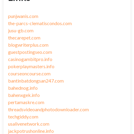
punjwanis.com
the-parcs-clematiscondos.com
jusu-gb.com
thecarepet.com
blogwriterplus.com
guestpostingseo.com
casinogambitpro.info
pokerplaymasters.info
courseoncourse.com
bantinbatdongsan247.com
bahednog.info
bahenxgek.info
pertamaskre.com
threadsvideoandphotodownloader.com
techgiddy.com
usalivenetwork.com
jackpotrushonline.info