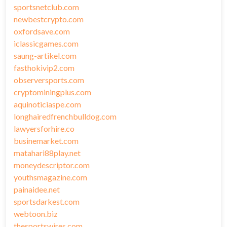
sportsnetclub.com
newbestcrypto.com
oxfordsave.com
iclassicgames.com
saung-artikel.com
fasthokivip2.com
observersports.com
cryptominingplus.com
aquinoticiaspe.com
longhairedfrenchbulldog.com
lawyersforhire.co
businemarket.com
matahari88play.net
moneydescriptor.com
youthsmagazine.com
painaidee.net
sportsdarkest.com
webtoon.biz
thesportswires.com