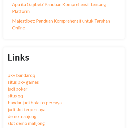
Apa itu Gajibet? Panduan Komprehensif tentang
Platform
Majestibet: Panduan Komprehensif untuk Taruhan
Online
Links
pkv bandarqq
situs pkv games
judi poker
situs qq
bandar judi bola terpercaya
judi slot terpercaya
demo mahjong
slot demo mahjong