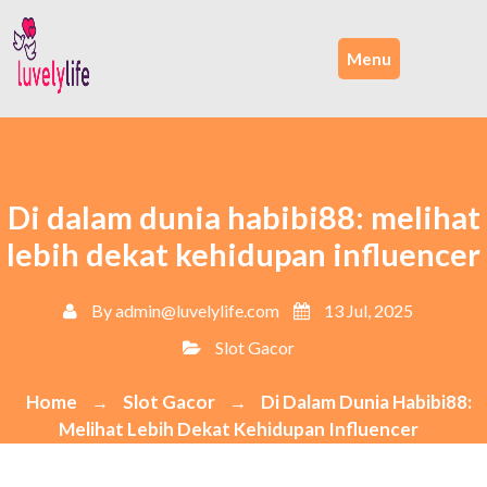
Skip
to
Menu
content
Di dalam dunia habibi88: melihat
lebih dekat kehidupan influencer
By
admin@luvelylife.com
13 Jul, 2025
Slot Gacor
Home
Slot Gacor
Di Dalam Dunia Habibi88:
→
→
Melihat Lebih Dekat Kehidupan Influencer