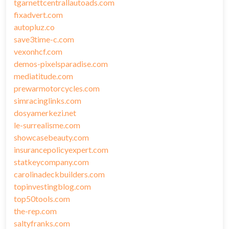
tgarnettcentrallautoads.com
fixadvert.com
autopluz.co
save3time-c.com
vexonhcf.com
demos-pixelsparadise.com
mediatitude.com
prewarmotorcycles.com
simracinglinks.com
dosyamerkezi.net
le-surrealisme.com
showcasebeauty.com
insurancepolicyexpert.com
statkeycompany.com
carolinadeckbuilders.com
topinvestingblog.com
top50tools.com
the-rep.com
saltyfranks.com