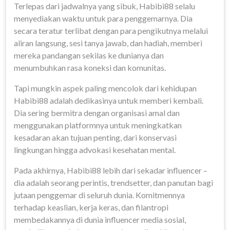
Terlepas dari jadwalnya yang sibuk, Habibi88 selalu
menyediakan waktu untuk para penggemarnya. Dia
secara teratur terlibat dengan para pengikutnya melalui
aliran langsung, sesi tanya jawab, dan hadiah, memberi
mereka pandangan sekilas ke dunianya dan
menumbuhkan rasa koneksi dan komunitas.
Tapi mungkin aspek paling mencolok dari kehidupan
Habibi88 adalah dedikasinya untuk memberi kembali.
Dia sering bermitra dengan organisasi amal dan
menggunakan platformnya untuk meningkatkan
kesadaran akan tujuan penting, dari konservasi
lingkungan hingga advokasi kesehatan mental.
Pada akhirnya, Habibi88 lebih dari sekadar influencer –
dia adalah seorang perintis, trendsetter, dan panutan bagi
jutaan penggemar di seluruh dunia. Komitmennya
terhadap keaslian, kerja keras, dan filantropi
membedakannya di dunia influencer media sosial,