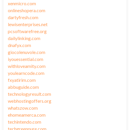
xenmicro.com
onlineshopera.com
dartyfresh.com
lewisenterprises.net
pcsoftwarefree.org
dailylinking.com
dnafyx.com
giocolenuvole.com
iyouessential.com
withloveamity.com
youlearncode.com
fxyatirim.com
abbuguide.com
technologyresult.com
webhostingoffers.org
whatszow.com
ehomeamerca.com
techintendo.com
techgreenpure.com