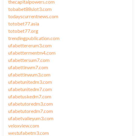
thecapitalpowers.com
tobabet88slot3.com
todayscurrentnews.com
totobet77.asia
totobet77.org
trendingpublication.com
ufabettererum3.com
ufabettermentm4.com
ufabettersum7.com
ufabettinwm7.com
ufabettinwum3.com
ufabetunitedm3.com
ufabetunitedm7.com
ufabetuskedm7.com
ufabetutoredm3.com
ufabetutoredm7.com
ufabetvalleyum3.com
veloxview.com
westufabetm3.com