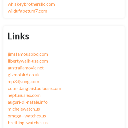
whiskeybrothersllc.com
wildufabetum7.com
Links
jimsfamousbbq.com
libertywalk-usa.com
australiamovie.net
gizmobird.co.uk
mp3djsong.com
coursdanglaistoulouse.com
neptunuslex.com
auguri-di-natale.info
michelewatch.us
omega--watches.us
breitling-watches.us