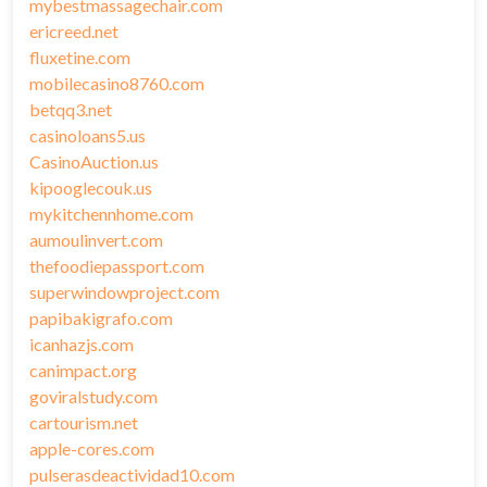
mybestmassagechair.com
ericreed.net
fluxetine.com
mobilecasino8760.com
betqq3.net
casinoloans5.us
CasinoAuction.us
kipooglecouk.us
mykitchennhome.com
aumoulinvert.com
thefoodiepassport.com
superwindowproject.com
papibakigrafo.com
icanhazjs.com
canimpact.org
goviralstudy.com
cartourism.net
apple-cores.com
pulserasdeactividad10.com