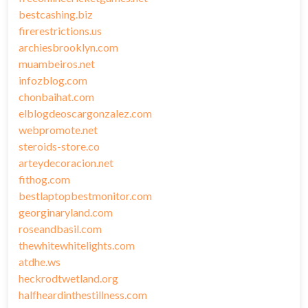
bestcashing.biz
firerestrictions.us
archiesbrooklyn.com
muambeiros.net
infozblog.com
chonbaihat.com
elblogdeoscargonzalez.com
webpromote.net
steroids-store.co
arteydecoracion.net
fithog.com
bestlaptopbestmonitor.com
georginaryland.com
roseandbasil.com
thewhitewhitelights.com
atdhe.ws
heckrodtwetland.org
halfheardinthestillness.com