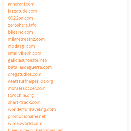
annerani.com
jazzatude.com
0022pa.com
zeroshare.info
bilesinc.com
milaretreatnz.com
modaagi.com
smallvilleph.com
galiciasuroeste.info
batallasdeguerra.com
dregstudios.com
neatstuffhelpskids.org
moraessoccer.com
forochile.org
chart-track.com
wonderfultraveling.com
promocioname.net
wimaxworld.com
freeonlinecricketgames.net