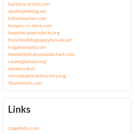
barbaracarlotti.com
desktopmining.net
inthebleachers.net
lexapro-rx-store.com
buyskincareproducts.org
frenchbulldogpuppyforsale.net
kogamasquid.com
themultiplicationtablechart.com
casinoglamour.org
dextercoin.io
christianarticledirectory.org
5homestyle.com
Links
stagehubs.com