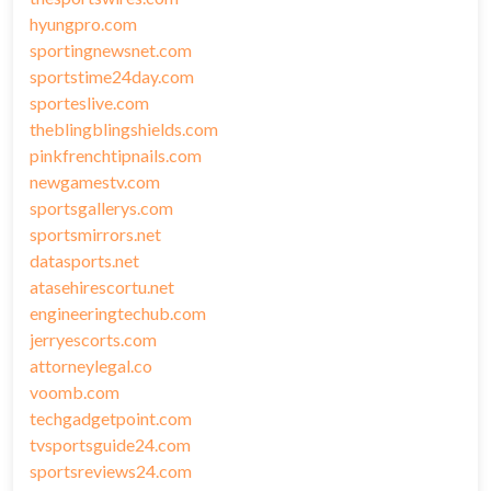
hyungpro.com
sportingnewsnet.com
sportstime24day.com
sporteslive.com
theblingblingshields.com
pinkfrenchtipnails.com
newgamestv.com
sportsgallerys.com
sportsmirrors.net
datasports.net
atasehirescortu.net
engineeringtechub.com
jerryescorts.com
attorneylegal.co
voomb.com
techgadgetpoint.com
tvsportsguide24.com
sportsreviews24.com