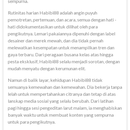
sempurna.
Rutinitas harian Habibi88 adalah angin puyuh
pemotretan, pertemuan, dan acara, semua dengan hati -
hati didokumentasikan untuk dilihat oleh para
pengikutnya. Lemari pakaiannya dipenuhi dengan label
desainer dan merek mewah, dan dia tidak pernah
melewatkan kesempatan untuk menampilkan tren dan
gaya terbaru. Dari peragaan busana kelas atas hingga
pesta eksklusif, Habibi88 selalu menjadi sorotan, dengan
mudah menyatu dengan kerumunan elit.
Namun di balik layar, kehidupan Habibi88 tidak
semuanya kemewahan dan kemewahan. Dia bekerja tanpa
lelah untuk mempertahankan citranya dan tetap di atas
lanskap media sosial yang selalu berubah. Dari latihan
pagi hingga sesi pengeditan larut malam, ia menghabiskan
banyak waktu untuk membuat konten yang sempurna
untuk para pengikutnya.