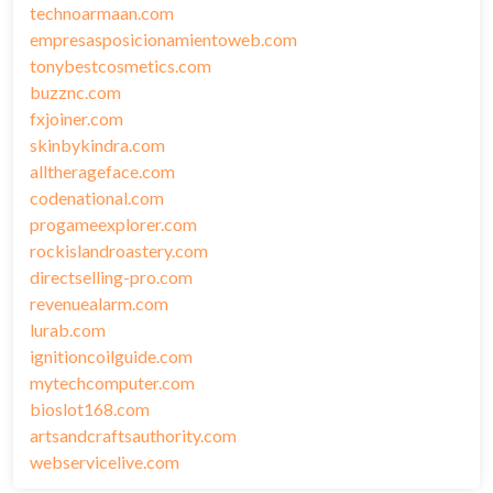
technoarmaan.com
empresasposicionamientoweb.com
tonybestcosmetics.com
buzznc.com
fxjoiner.com
skinbykindra.com
alltherageface.com
codenational.com
progameexplorer.com
rockislandroastery.com
directselling-pro.com
revenuealarm.com
lurab.com
ignitioncoilguide.com
mytechcomputer.com
bioslot168.com
artsandcraftsauthority.com
webservicelive.com