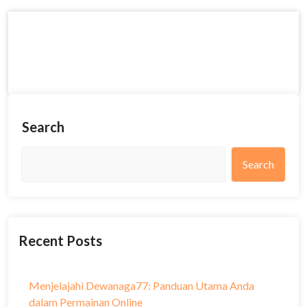
navigation
Search
Search
Recent Posts
Menjelajahi Dewanaga77: Panduan Utama Anda
dalam Permainan Online