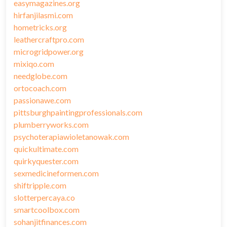
easymagazines.org
hirfanjilasmi.com
hometricks.org
leathercraftpro.com
microgridpower.org
mixiqo.com
needglobe.com
ortocoach.com
passionawe.com
pittsburghpaintingprofessionals.com
plumberryworks.com
psychoterapiawioletanowak.com
quickultimate.com
quirkyquester.com
sexmedicineformen.com
shiftripple.com
slotterpercaya.co
smartcoolbox.com
sohanjitfinances.com