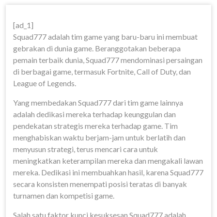
[ad_1]
Squad777 adalah tim game yang baru-baru ini membuat
gebrakan di dunia game. Beranggotakan beberapa
pemain terbaik dunia, Squad777 mendominasi persaingan
di berbagai game, termasuk Fortnite, Call of Duty, dan
League of Legends.
Yang membedakan Squad777 dari tim game lainnya
adalah dedikasi mereka terhadap keunggulan dan
pendekatan strategis mereka terhadap game. Tim
menghabiskan waktu berjam-jam untuk berlatih dan
menyusun strategi, terus mencari cara untuk
meningkatkan keterampilan mereka dan mengakali lawan
mereka. Dedikasi ini membuahkan hasil, karena Squad777
secara konsisten menempati posisi teratas di banyak
turnamen dan kompetisi game.
Salah satu faktor kunci kesuksesan Squad777 adalah