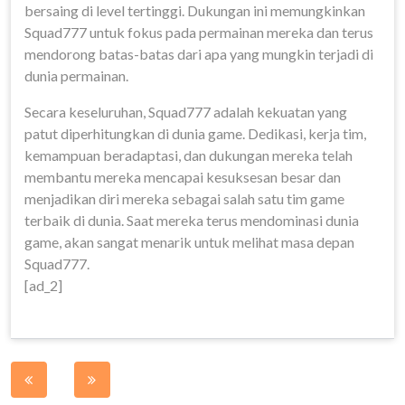
bersaing di level tertinggi. Dukungan ini memungkinkan
Squad777 untuk fokus pada permainan mereka dan terus
mendorong batas-batas dari apa yang mungkin terjadi di
dunia permainan.
Secara keseluruhan, Squad777 adalah kekuatan yang
patut diperhitungkan di dunia game. Dedikasi, kerja tim,
kemampuan beradaptasi, dan dukungan mereka telah
membantu mereka mencapai kesuksesan besar dan
menjadikan diri mereka sebagai salah satu tim game
terbaik di dunia. Saat mereka terus mendominasi dunia
game, akan sangat menarik untuk melihat masa depan
Squad777.
[ad_2]
Post