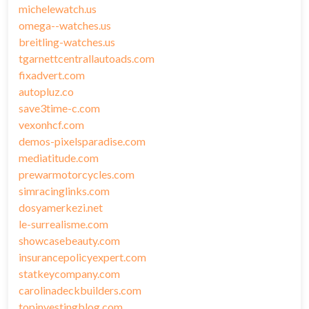
michelewatch.us
omega--watches.us
breitling-watches.us
tgarnettcentrallautoads.com
fixadvert.com
autopluz.co
save3time-c.com
vexonhcf.com
demos-pixelsparadise.com
mediatitude.com
prewarmotorcycles.com
simracinglinks.com
dosyamerkezi.net
le-surrealisme.com
showcasebeauty.com
insurancepolicyexpert.com
statkeycompany.com
carolinadeckbuilders.com
topinvestingblog.com