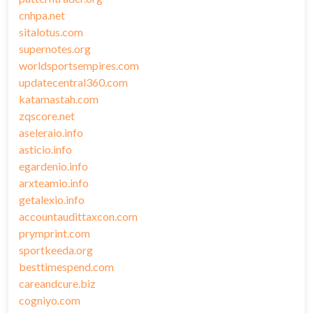
cnhpa.net
sitalotus.com
supernotes.org
worldsportsempires.com
updatecentral360.com
katamastah.com
zqscore.net
aseleraio.info
asticio.info
egardenio.info
arxteamio.info
getalexio.info
accountaudittaxcon.com
prymprint.com
sportkeeda.org
besttimespend.com
careandcure.biz
cogniyo.com