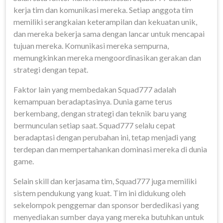
kerja tim dan komunikasi mereka. Setiap anggota tim
memiliki serangkaian keterampilan dan kekuatan unik,
dan mereka bekerja sama dengan lancar untuk mencapai
tujuan mereka. Komunikasi mereka sempurna,
memungkinkan mereka mengoordinasikan gerakan dan
strategi dengan tepat.
Faktor lain yang membedakan Squad777 adalah
kemampuan beradaptasinya. Dunia game terus
berkembang, dengan strategi dan teknik baru yang
bermunculan setiap saat. Squad777 selalu cepat
beradaptasi dengan perubahan ini, tetap menjadi yang
terdepan dan mempertahankan dominasi mereka di dunia
game.
Selain skill dan kerjasama tim, Squad777 juga memiliki
sistem pendukung yang kuat. Tim ini didukung oleh
sekelompok penggemar dan sponsor berdedikasi yang
menyediakan sumber daya yang mereka butuhkan untuk