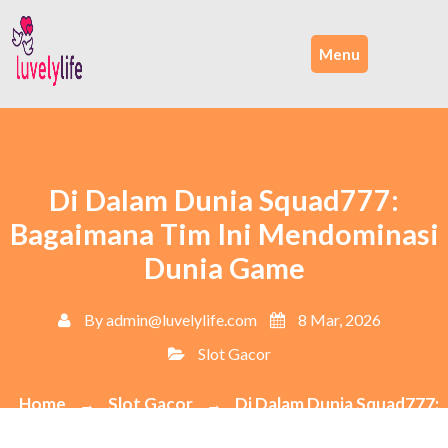
Skip
to
Menu
content
Di Dalam Dunia Squad777:
Bagaimana Tim Ini Mendominasi
Dunia Game
By
admin@luvelylife.com
8 Mar, 2026
Slot Gacor
Home
Slot Gacor
Di Dalam Dunia Squad777:
→
→
Bagaimana Tim Ini Mendominasi Dunia Game