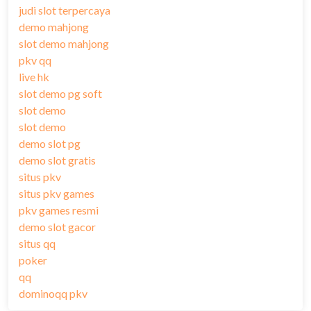
judi slot terpercaya
demo mahjong
slot demo mahjong
pkv qq
live hk
slot demo pg soft
slot demo
slot demo
demo slot pg
demo slot gratis
situs pkv
situs pkv games
pkv games resmi
demo slot gacor
situs qq
poker
qq
dominoqq pkv