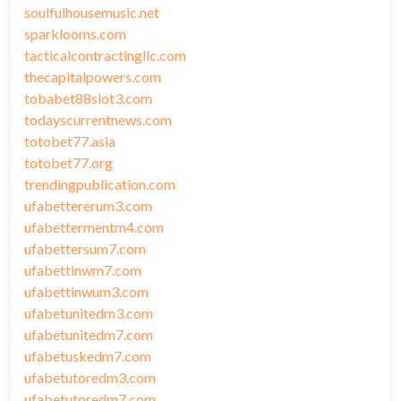
soulfulhousemusic.net
sparklooms.com
tacticalcontractingllc.com
thecapitalpowers.com
tobabet88slot3.com
todayscurrentnews.com
totobet77.asia
totobet77.org
trendingpublication.com
ufabettererum3.com
ufabettermentm4.com
ufabettersum7.com
ufabettinwm7.com
ufabettinwum3.com
ufabetunitedm3.com
ufabetunitedm7.com
ufabetuskedm7.com
ufabetutoredm3.com
ufabetutoredm7.com