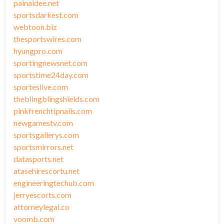
painaidee.net
sportsdarkest.com
webtoon.biz
thesportswires.com
hyungpro.com
sportingnewsnet.com
sportstime24day.com
sporteslive.com
theblingblingshields.com
pinkfrenchtipnails.com
newgamestv.com
sportsgallerys.com
sportsmirrors.net
datasports.net
atasehirescortu.net
engineeringtechub.com
jerryescorts.com
attorneylegal.co
voomb.com