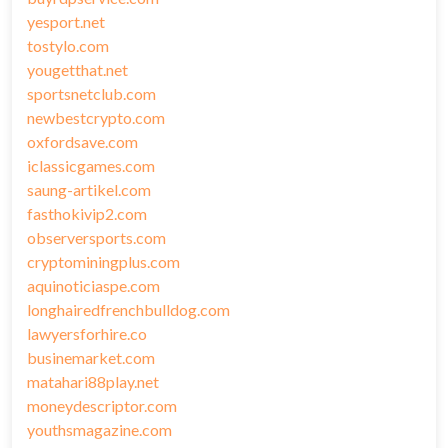
yesport.net
tostylo.com
yougetthat.net
sportsnetclub.com
newbestcrypto.com
oxfordsave.com
iclassicgames.com
saung-artikel.com
fasthokivip2.com
observersports.com
cryptominingplus.com
aquinoticiaspe.com
longhairedfrenchbulldog.com
lawyersforhire.co
businemarket.com
matahari88play.net
moneydescriptor.com
youthsmagazine.com