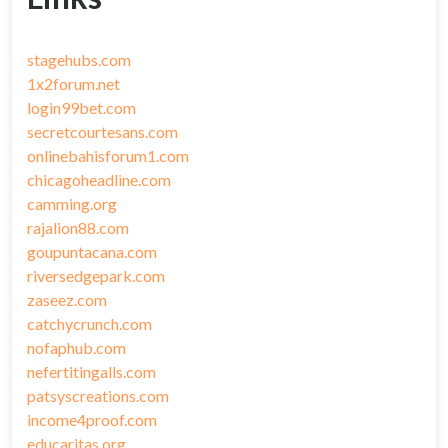
stagehubs.com
1x2forum.net
login99bet.com
secretcourtesans.com
onlinebahisforum1.com
chicagoheadline.com
camming.org
rajalion88.com
goupuntacana.com
riversedgepark.com
zaseez.com
catchycrunch.com
nofaphub.com
nefertitingalls.com
patsyscreations.com
income4proof.com
educaritas.org