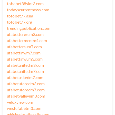
tobabet88slot3.com
todayscurrentnews.com
totobet77.asia
totobet77.org
trendingpublication.com
ufabettererum3.com
ufabettermentm4.com
ufabettersum7.com
ufabettinwm7.com
ufabettinwum3.com
ufabetunitedm3.com
ufabetunitedm7.com
ufabetuskedm7.com
ufabetutoredm3.com
ufabetutoredm7.com
ufabetvalleyum3.com
veloxview.com
westufabetm3.com
whiskeybrothersllc.com