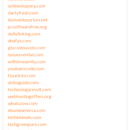
onlineshopera.com
dartyfresh.com
lewisenterprises.net
pcsoftwarefree.org
dailylinking.com
dnafyx.com
giocolenuvole.com
iyouessential.com
withloveamity.com
youlearncode.com
fxyatirim.com
abbuguide.com
technologyresult.com
webhostingoffers.org
whatszow.com
ehomeamerca.com
techintendo.com
techgreenpure.com