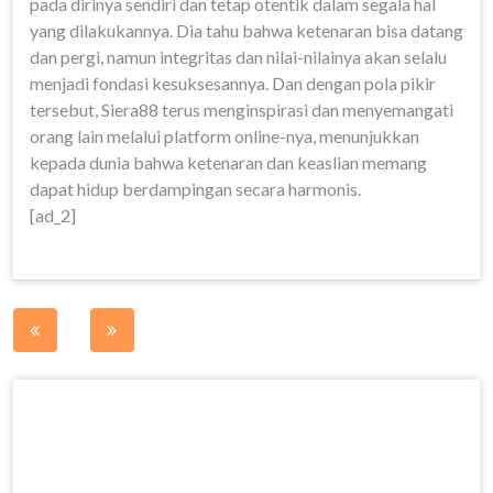
pada dirinya sendiri dan tetap otentik dalam segala hal
yang dilakukannya. Dia tahu bahwa ketenaran bisa datang
dan pergi, namun integritas dan nilai-nilainya akan selalu
menjadi fondasi kesuksesannya. Dan dengan pola pikir
tersebut, Siera88 terus menginspirasi dan menyemangati
orang lain melalui platform online-nya, menunjukkan
kepada dunia bahwa ketenaran dan keaslian memang
dapat hidup berdampingan secara harmonis.
[ad_2]
Post
navigation