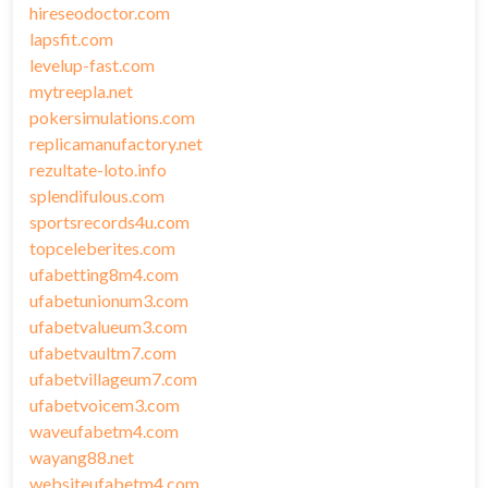
hireseodoctor.com
lapsfit.com
levelup-fast.com
mytreepla.net
pokersimulations.com
replicamanufactory.net
rezultate-loto.info
splendifulous.com
sportsrecords4u.com
topceleberites.com
ufabetting8m4.com
ufabetunionum3.com
ufabetvalueum3.com
ufabetvaultm7.com
ufabetvillageum7.com
ufabetvoicem3.com
waveufabetm4.com
wayang88.net
websiteufabetm4.com