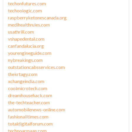
techonfutures.com
techoologic.com
raspberryketonescanada.org
medihealthrules.com
usathrill.com
vshapedental.com
canfandalucia.org
yourengineguide.com
nybreakings.com
outstationcabsservices.com
thekrtagy.com
xchangeindia.com
coolmicrotech.com
dreamhousehack.com
the-techteacher.com
automobilenews-online.com
fashionalltimes.com
totaldigitalforum.com
technoarmaan.com