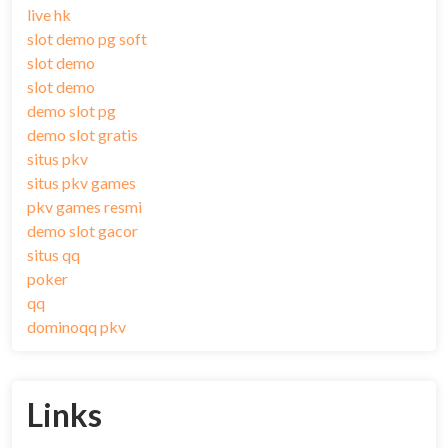
live hk
slot demo pg soft
slot demo
slot demo
demo slot pg
demo slot gratis
situs pkv
situs pkv games
pkv games resmi
demo slot gacor
situs qq
poker
qq
dominoqq pkv
Links