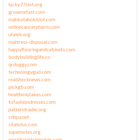
lucky77slot.org
growmefast.com
mahkotahokislot.com
onlinecancerpharm.com
ufalek.org
mattress-disposal.com
happyflooringandcabinets.com
bodybuildinglife.co
qrdoggy.com
technologygud.com
realshocknews.com
pickgb.com
healthmistakes.com
ksfashiondresses.com
patterntrader.org
cnhpa.net
sitalotus.com
supernotes.org
worldsportsempires.com