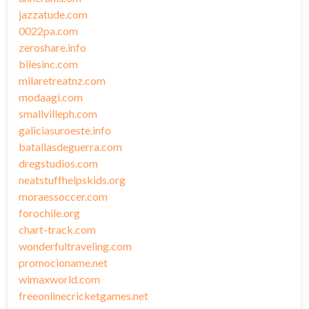
jazzatude.com
0022pa.com
zeroshare.info
bilesinc.com
milaretreatnz.com
modaagi.com
smallvilleph.com
galiciasuroeste.info
batallasdeguerra.com
dregstudios.com
neatstuffhelpskids.org
moraessoccer.com
forochile.org
chart-track.com
wonderfultraveling.com
promocioname.net
wimaxworld.com
freeonlinecricketgames.net