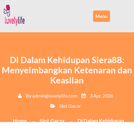
Skip
to
Menu
content
Di Dalam Kehidupan Siera88:
Menyeimbangkan Ketenaran dan
Keaslian
By
admin@luvelylife.com
3 Apr, 2026
Slot Gacor
Home
Slot Gacor
Di Dalam Kehidupan
→
→
Siera88: Menyeimbangkan Ketenaran Dan Keaslian