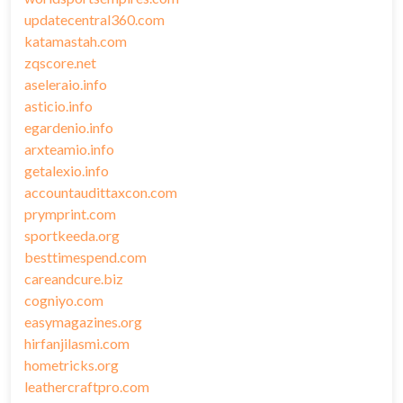
updatecentral360.com
katamastah.com
zqscore.net
aseleraio.info
asticio.info
egardenio.info
arxteamio.info
getalexio.info
accountaudittaxcon.com
prymprint.com
sportkeeda.org
besttimespend.com
careandcure.biz
cogniyo.com
easymagazines.org
hirfanjilasmi.com
hometricks.org
leathercraftpro.com