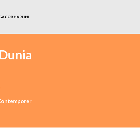
GACOR HARI INI
 Dunia
r
 Kontemporer