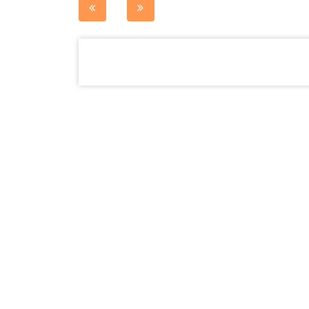
Post
navigation