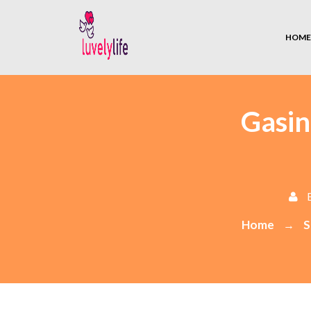
Skip
to
HOME
content
Gasin
Home
S
→