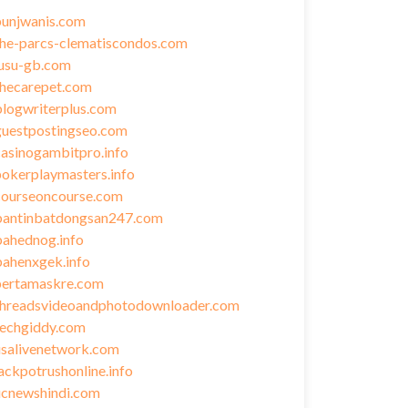
punjwanis.com
the-parcs-clematiscondos.com
jusu-gb.com
thecarepet.com
blogwriterplus.com
guestpostingseo.com
casinogambitpro.info
pokerplaymasters.info
courseoncourse.com
bantinbatdongsan247.com
bahednog.info
bahenxgek.info
pertamaskre.com
threadsvideoandphotodownloader.com
techgiddy.com
usalivenetwork.com
ackpotrushonline.info
ucnewshindi.com