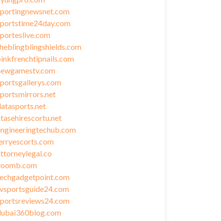
sportingnewsnet.com
sportstime24day.com
sporteslive.com
theblingblingshields.com
pinkfrenchtipnails.com
newgamestv.com
sportsgallerys.com
sportsmirrors.net
datasports.net
tasehirescortu.net
engineeringtechub.com
jerryescorts.com
ttorneylegal.co
voomb.com
techgadgetpoint.com
tvsportsguide24.com
sportsreviews24.com
dubai360blog.com