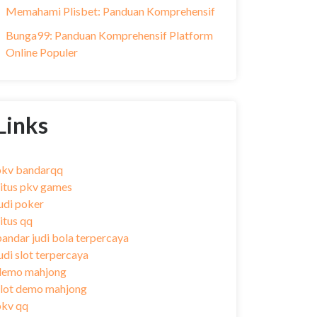
Memahami Plisbet: Panduan Komprehensif
Bunga99: Panduan Komprehensif Platform
Online Populer
Links
pkv bandarqq
situs pkv games
udi poker
itus qq
andar judi bola terpercaya
udi slot terpercaya
demo mahjong
slot demo mahjong
pkv qq