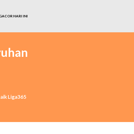
GACOR HARI INI
ruhan
aik Liga365