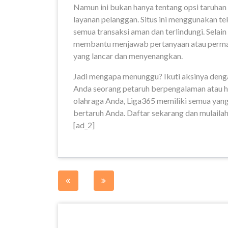
Namun ini bukan hanya tentang opsi taruha
layanan pelanggan. Situs ini menggunakan t
semua transaksi aman dan terlindungi. Selain
membantu menjawab pertanyaan atau permas
yang lancar dan menyenangkan.
Jadi mengapa menunggu? Ikuti aksinya denga
Anda seorang petaruh berpengalaman atau 
olahraga Anda, Liga365 memiliki semua ya
bertaruh Anda. Daftar sekarang dan mulaila
[ad_2]
Post
navigation