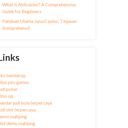
What is Ahlicasino? A Comprehensive
Guide for Beginners
Panduan Utama JurusCasino: Tinjauan
Komprehensif
Links
pkv bandarqq
situs pkv games
udi poker
itus qq
andar judi bola terpercaya
udi slot terpercaya
demo mahjong
slot demo mahjong