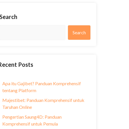
Search
Search
Recent Posts
Apa itu Gajibet? Panduan Komprehensif
tentang Platform
Majestibet: Panduan Komprehensif untuk
Taruhan Online
Pengertian Saung4D: Panduan
Komprehensif untuk Pemula