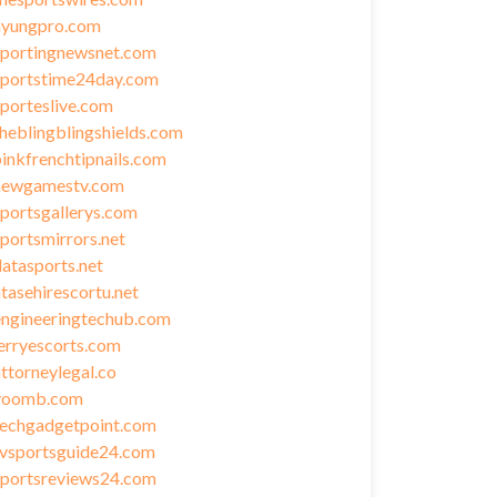
hyungpro.com
sportingnewsnet.com
sportstime24day.com
sporteslive.com
theblingblingshields.com
pinkfrenchtipnails.com
newgamestv.com
sportsgallerys.com
sportsmirrors.net
datasports.net
tasehirescortu.net
engineeringtechub.com
jerryescorts.com
ttorneylegal.co
voomb.com
techgadgetpoint.com
tvsportsguide24.com
sportsreviews24.com