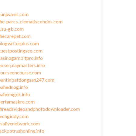
punjwanis.com
the-parcs-clematiscondos.com
jusu-gb.com
thecarepet.com
blogwriterplus.com
guestpostingseo.com
casinogambitpro.info
pokerplaymasters.info
courseoncourse.com
bantinbatdongsan247.com
bahednog.info
bahenxgek.info
pertamaskre.com
threadsvideoandphotodownloader.com
techgiddy.com
usalivenetwork.com
ackpotrushonline.info