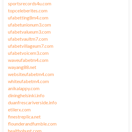
sportsrecords4u.com
topceleberites.com
ufabetting8m4.com
ufabetunionum3.com
ufabetvalueum3.com
ufabetvaultm7.com
ufabetvillageum7.com
ufabetvoicem3.com
waveufabetm4.com
wayang88.net
websiteufabetm4.com
whiteufabetm4.com
anikalappy.com
dininghelsinki.info
duanfrescariverside.info
etilerx.com
finestreplica.net
flounderandfumble.com
healthohunt.com