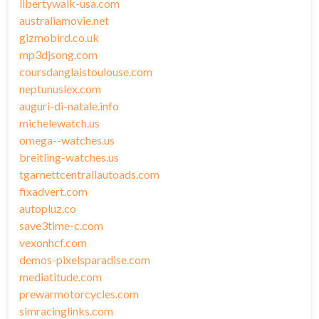
libertywalk-usa.com
australiamovie.net
gizmobird.co.uk
mp3djsong.com
coursdanglaistoulouse.com
neptunuslex.com
auguri-di-natale.info
michelewatch.us
omega--watches.us
breitling-watches.us
tgarnettcentrallautoads.com
fixadvert.com
autopluz.co
save3time-c.com
vexonhcf.com
demos-pixelsparadise.com
mediatitude.com
prewarmotorcycles.com
simracinglinks.com