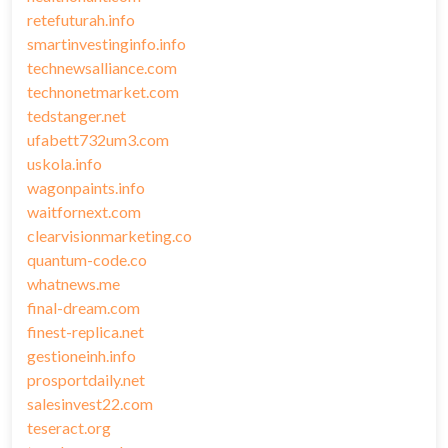
retefuturah.info
smartinvestinginfo.info
technewsalliance.com
technonetmarket.com
tedstanger.net
ufabett732um3.com
uskola.info
wagonpaints.info
waitfornext.com
clearvisionmarketing.co
quantum-code.co
whatnews.me
final-dream.com
finest-replica.net
gestioneinh.info
prosportdaily.net
salesinvest22.com
teseract.org