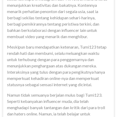
menunjukkan kreativitas dan bakatnya. Kontennya
menarik perhatian penonton dari segala usia, saat ia
berbagi sekilas tentang kehidupan sehari-harinya,
berbagi pemikirannya tentang peristiwa terkini, dan
bahkan berkolaborasi dengan influencer lain untuk
membuat video yang menarik dan menghibur.
Meskipun baru mendapatkan ketenaran, Tumi123 tetap
rendah hati dan membumi, selalu meluangkan waktu
untuk terhubung dengan para penggemarnya dan
menunjukkan penghargaan atas dukungan mereka.
Interaksinya yang tulus dengan para pengikutnya hanya
memperkuat kehadiran online-nya dan memperkuat
statusnya sebagai sensasi internet yang dicintai.
Namun tidak semuanya berjalan mulus bagi Tumi123.
Seperti kebanyakan influencer muda, dia telah
menghadapi banyak tantangan dan kritik dari para troll
dan haters online. Namun, ia telah belajar untuk