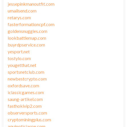
jessepinkmanoutfit.com
umailsend.com
retarys.com
fasterformationcpf.com
goldensnuggles.com
lookbattlemap.com
buyrdpservice.com
yesport.net
tostylo.com
yougetthat.net
sportsnetclub.com
newbestcrypto.com
oxfordsave.com
iclassicgames.com
saung-artikel.com
fasthokivip2.com
observersports.com
cryptominingplus.com
aquinoticiaspe.com