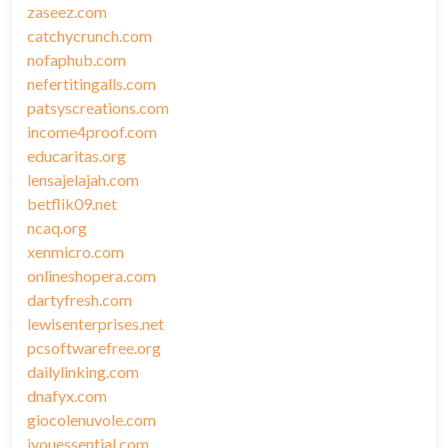
zaseez.com
catchycrunch.com
nofaphub.com
nefertitingalls.com
patsyscreations.com
income4proof.com
educaritas.org
lensajelajah.com
betflik09.net
ncaq.org
xenmicro.com
onlineshopera.com
dartyfresh.com
lewisenterprises.net
pcsoftwarefree.org
dailylinking.com
dnafyx.com
giocolenuvole.com
iyouessential.com