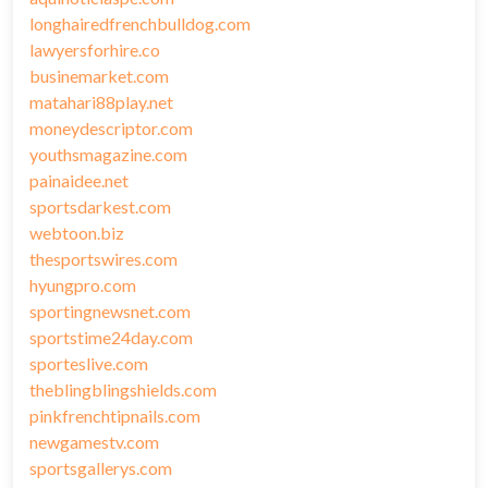
longhairedfrenchbulldog.com
lawyersforhire.co
businemarket.com
matahari88play.net
moneydescriptor.com
youthsmagazine.com
painaidee.net
sportsdarkest.com
webtoon.biz
thesportswires.com
hyungpro.com
sportingnewsnet.com
sportstime24day.com
sporteslive.com
theblingblingshields.com
pinkfrenchtipnails.com
newgamestv.com
sportsgallerys.com