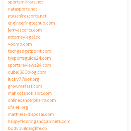
sportsmirrors.net
datasports.net
atasehirescortu.net
engineeringtechub.com
jerryescorts.com
attorneylegal.co
voomb.com
techgadgetpoint.com
tvsportsguide24.com
sportsreviews24.com
dubai360blog.com
lucky77slot.org
growmefast.com
mahkotahokislot.com
onlinecancerpharm.com
ufalek.org
mattress-disposal.com
happyflooringandcabinets.com
bodybuildinglife.co