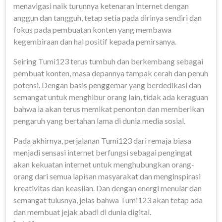
menavigasi naik turunnya ketenaran internet dengan
anggun dan tangguh, tetap setia pada dirinya sendiri dan
fokus pada pembuatan konten yang membawa
kegembiraan dan hal positif kepada pemirsanya.
Seiring Tumi123 terus tumbuh dan berkembang sebagai
pembuat konten, masa depannya tampak cerah dan penuh
potensi. Dengan basis penggemar yang berdedikasi dan
semangat untuk menghibur orang lain, tidak ada keraguan
bahwa ia akan terus memikat penonton dan memberikan
pengaruh yang bertahan lama di dunia media sosial.
Pada akhirnya, perjalanan Tumi123 dari remaja biasa
menjadi sensasi internet berfungsi sebagai pengingat
akan kekuatan internet untuk menghubungkan orang-
orang dari semua lapisan masyarakat dan menginspirasi
kreativitas dan keaslian. Dan dengan energi menular dan
semangat tulusnya, jelas bahwa Tumi123 akan tetap ada
dan membuat jejak abadi di dunia digital.