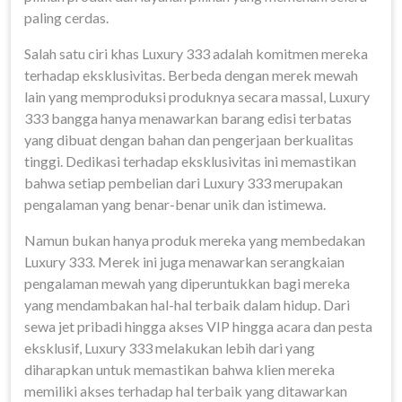
paling cerdas.
Salah satu ciri khas Luxury 333 adalah komitmen mereka
terhadap eksklusivitas. Berbeda dengan merek mewah
lain yang memproduksi produknya secara massal, Luxury
333 bangga hanya menawarkan barang edisi terbatas
yang dibuat dengan bahan dan pengerjaan berkualitas
tinggi. Dedikasi terhadap eksklusivitas ini memastikan
bahwa setiap pembelian dari Luxury 333 merupakan
pengalaman yang benar-benar unik dan istimewa.
Namun bukan hanya produk mereka yang membedakan
Luxury 333. Merek ini juga menawarkan serangkaian
pengalaman mewah yang diperuntukkan bagi mereka
yang mendambakan hal-hal terbaik dalam hidup. Dari
sewa jet pribadi hingga akses VIP hingga acara dan pesta
eksklusif, Luxury 333 melakukan lebih dari yang
diharapkan untuk memastikan bahwa klien mereka
memiliki akses terhadap hal terbaik yang ditawarkan