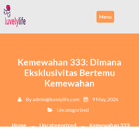
Skip
to
Menu
content
Kemewahan 333: Dimana
Eksklusivitas Bertemu
Kemewahan
By
admin@luvelylife.com
9 May, 2026
Uncategorized
Home
Uncategorized
Kemewahan 333:
→
→
Dimana Eksklusivitas Bertemu Kemewahan