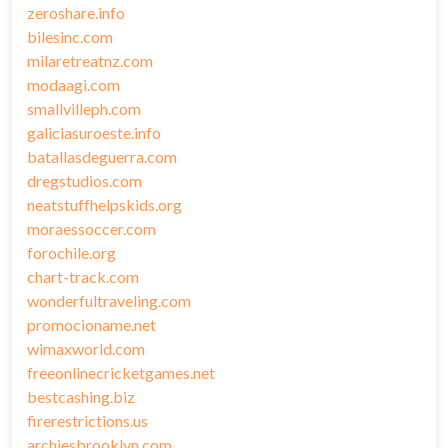
zeroshare.info
bilesinc.com
milaretreatnz.com
modaagi.com
smallvilleph.com
galiciasuroeste.info
batallasdeguerra.com
dregstudios.com
neatstuffhelpskids.org
moraessoccer.com
forochile.org
chart-track.com
wonderfultraveling.com
promocioname.net
wimaxworld.com
freeonlinecricketgames.net
bestcashing.biz
firerestrictions.us
archiesbrooklyn.com