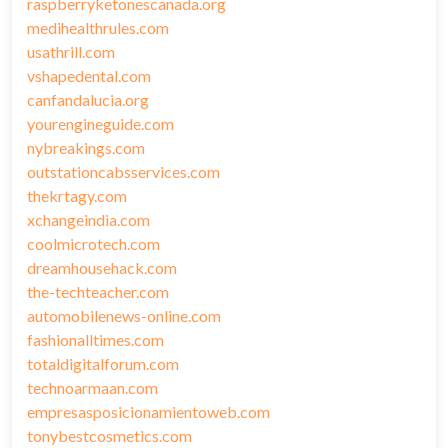
raspberryketonescanada.org
medihealthrules.com
usathrill.com
vshapedental.com
canfandalucia.org
yourengineguide.com
nybreakings.com
outstationcabsservices.com
thekrtagy.com
xchangeindia.com
coolmicrotech.com
dreamhousehack.com
the-techteacher.com
automobilenews-online.com
fashionalltimes.com
totaldigitalforum.com
technoarmaan.com
empresasposicionamientoweb.com
tonybestcosmetics.com