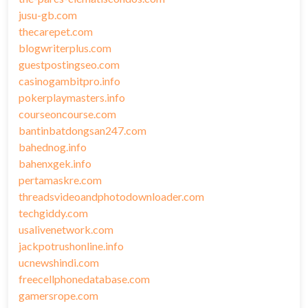
jusu-gb.com
thecarepet.com
blogwriterplus.com
guestpostingseo.com
casinogambitpro.info
pokerplaymasters.info
courseoncourse.com
bantinbatdongsan247.com
bahednog.info
bahenxgek.info
pertamaskre.com
threadsvideoandphotodownloader.com
techgiddy.com
usalivenetwork.com
jackpotrushonline.info
ucnewshindi.com
freecellphonedatabase.com
gamersrope.com