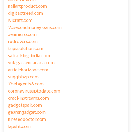
nailartproduct.com
digitactseed.com
lvlcraft.com
90secondmoneyloans.com
xenmicro.com
rodrovers.com
tripssolution.com
satta-king-india.com
yukigassencanada.com
articlehorizone.com
yuqqbbzp.com
7betagents6.com
coronavirusuptodate.com
crackinstreams.com
gadgetspak.com
gearsngadget.com
hireseodoctor.com
lapsfit.com