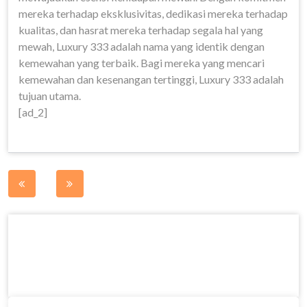
mereka terhadap eksklusivitas, dedikasi mereka terhadap
kualitas, dan hasrat mereka terhadap segala hal yang
mewah, Luxury 333 adalah nama yang identik dengan
kemewahan yang terbaik. Bagi mereka yang mencari
kemewahan dan kesenangan tertinggi, Luxury 333 adalah
tujuan utama.
[ad_2]
Post
navigation