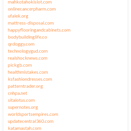
mahkotahokislot.com
onlinecancerpharm.com
ufalek.org
mattress-disposal.com
happyflooringandcabinets.com
bodybuildinglife.co
qrdoggy.com
technologygud.com
realshocknews.com
pickgb.com
healthmistakes.com
ksfashiondresses.com
patterntrader.org
cnhpa.net
sitalotus.com
supernotes.org
worldsportsempires.com
updatecentral360.com
katamastah.com