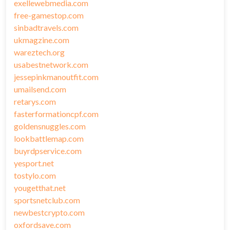
exellewebmedia.com
free-gamestop.com
sinbadtravels.com
ukmagzine.com
wareztech.org
usabestnetwork.com
jessepinkmanoutfit.com
umailsend.com
retarys.com
fasterformationcpf.com
goldensnuggles.com
lookbattlemap.com
buyrdpservice.com
yesport.net
tostylo.com
yougetthat.net
sportsnetclub.com
newbestcrypto.com
oxfordsave.com