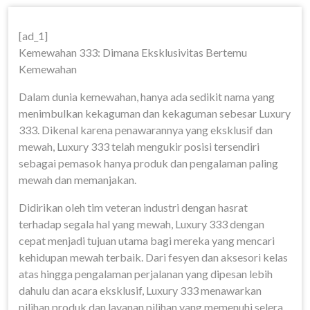
[ad_1]
Kemewahan 333: Dimana Eksklusivitas Bertemu
Kemewahan
Dalam dunia kemewahan, hanya ada sedikit nama yang
menimbulkan kekaguman dan kekaguman sebesar Luxury
333. Dikenal karena penawarannya yang eksklusif dan
mewah, Luxury 333 telah mengukir posisi tersendiri
sebagai pemasok hanya produk dan pengalaman paling
mewah dan memanjakan.
Didirikan oleh tim veteran industri dengan hasrat
terhadap segala hal yang mewah, Luxury 333 dengan
cepat menjadi tujuan utama bagi mereka yang mencari
kehidupan mewah terbaik. Dari fesyen dan aksesori kelas
atas hingga pengalaman perjalanan yang dipesan lebih
dahulu dan acara eksklusif, Luxury 333 menawarkan
pilihan produk dan layanan pilihan yang memenuhi selera