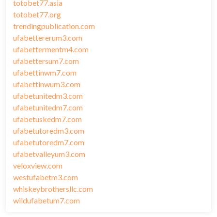
totobet77.asia
totobet77.org
trendingpublication.com
ufabettererum3.com
ufabettermentm4.com
ufabettersum7.com
ufabettinwm7.com
ufabettinwum3.com
ufabetunitedm3.com
ufabetunitedm7.com
ufabetuskedm7.com
ufabetutoredm3.com
ufabetutoredm7.com
ufabetvalleyum3.com
veloxview.com
westufabetm3.com
whiskeybrothersllc.com
wildufabetum7.com