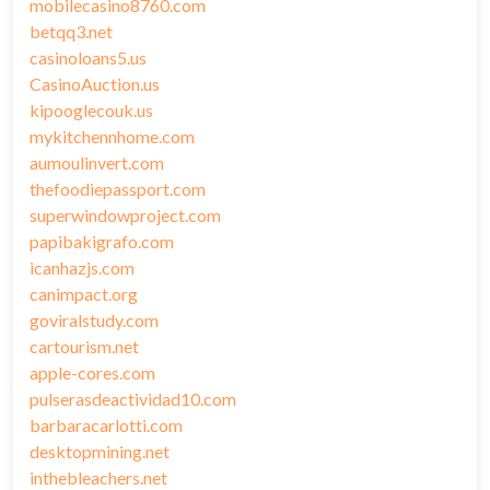
mobilecasino8760.com
betqq3.net
casinoloans5.us
CasinoAuction.us
kipooglecouk.us
mykitchennhome.com
aumoulinvert.com
thefoodiepassport.com
superwindowproject.com
papibakigrafo.com
icanhazjs.com
canimpact.org
goviralstudy.com
cartourism.net
apple-cores.com
pulserasdeactividad10.com
barbaracarlotti.com
desktopmining.net
inthebleachers.net