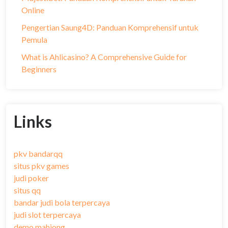
Online
Pengertian Saung4D: Panduan Komprehensif untuk
Pemula
What is Ahlicasino? A Comprehensive Guide for
Beginners
Links
pkv bandarqq
situs pkv games
judi poker
situs qq
bandar judi bola terpercaya
judi slot terpercaya
demo mahjong