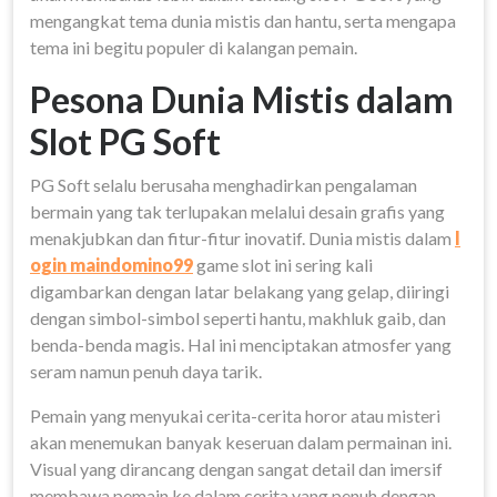
mengangkat tema dunia mistis dan hantu, serta mengapa
tema ini begitu populer di kalangan pemain.
Pesona Dunia Mistis dalam
Slot PG Soft
PG Soft selalu berusaha menghadirkan pengalaman
bermain yang tak terlupakan melalui desain grafis yang
menakjubkan dan fitur-fitur inovatif. Dunia mistis dalam
l
ogin maindomino99
game slot ini sering kali
digambarkan dengan latar belakang yang gelap, diiringi
dengan simbol-simbol seperti hantu, makhluk gaib, dan
benda-benda magis. Hal ini menciptakan atmosfer yang
seram namun penuh daya tarik.
Pemain yang menyukai cerita-cerita horor atau misteri
akan menemukan banyak keseruan dalam permainan ini.
Visual yang dirancang dengan sangat detail dan imersif
membawa pemain ke dalam cerita yang penuh dengan