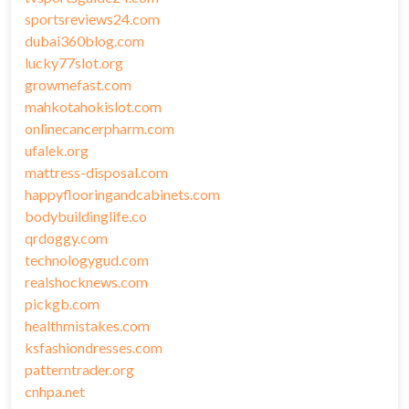
sportsreviews24.com
dubai360blog.com
lucky77slot.org
growmefast.com
mahkotahokislot.com
onlinecancerpharm.com
ufalek.org
mattress-disposal.com
happyflooringandcabinets.com
bodybuildinglife.co
qrdoggy.com
technologygud.com
realshocknews.com
pickgb.com
healthmistakes.com
ksfashiondresses.com
patterntrader.org
cnhpa.net