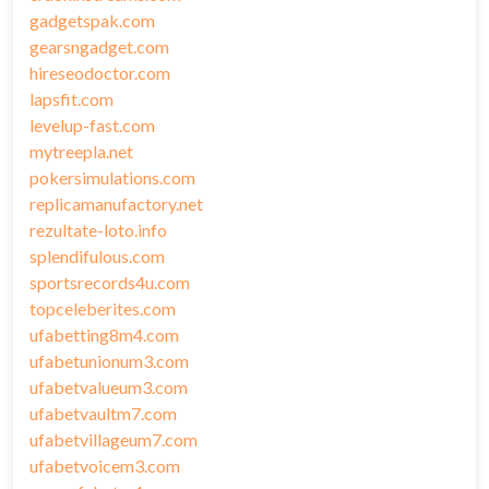
gadgetspak.com
gearsngadget.com
hireseodoctor.com
lapsfit.com
levelup-fast.com
mytreepla.net
pokersimulations.com
replicamanufactory.net
rezultate-loto.info
splendifulous.com
sportsrecords4u.com
topceleberites.com
ufabetting8m4.com
ufabetunionum3.com
ufabetvalueum3.com
ufabetvaultm7.com
ufabetvillageum7.com
ufabetvoicem3.com