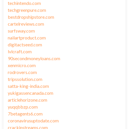
techintendo.com
techgreenpure.com
bestdropshipstore.com
cartelreviews.com
surfsway.com
nailartproduct.com
digitactseed.com
lvlcraft.com
90secondmoneyloans.com
xenmicro.com
rodrovers.com
tripssolution.com
satta-king-india.com
yukigassencanada.com
articlehorizone.com
yuqqbbzp.com
7betagents6.com
coronavirusuptodate.com
crackinstreams.com