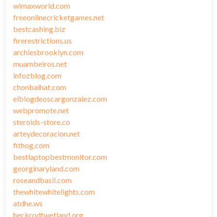
wimaxworld.com
freeonlinecricketgames.net
bestcashing.biz
firerestrictions.us
archiesbrooklyn.com
muambeiros.net
infozblog.com
chonbaihat.com
elblogdeoscargonzalez.com
webpromote.net
steroids-store.co
arteydecoracion.net
fithog.com
bestlaptopbestmonitor.com
georginaryland.com
roseandbasil.com
thewhitewhitelights.com
atdhe.ws
heckrodtwetland.org