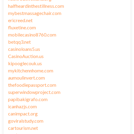
halfheardinthestillness.com
mybestmassagechair.com
ericreed.net
fluxetine.com
mobilecasino8760.com
betqq3.net
casinoloans5.us
CasinoAuction.us
kipooglecouk.us
mykitchennhome.com
aumoulinvert.com
thefoodiepassport.com
superwindowproject.com
papibakigrafo.com
icanhazjs.com
canimpact.org
goviralstudy.com
cartourism.net