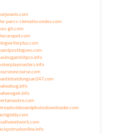
punjwanis.com
the-parcs-clematiscondos.com
jusu-gb.com
thecarepet.com
blogwriterplus.com
guestpostingseo.com
casinogambitpro.info
pokerplaymasters.info
courseoncourse.com
bantinbatdongsan247.com
bahednog.info
bahenxgek.info
pertamaskre.com
threadsvideoandphotodownloader.com
techgiddy.com
usalivenetwork.com
ackpotrushonline.info