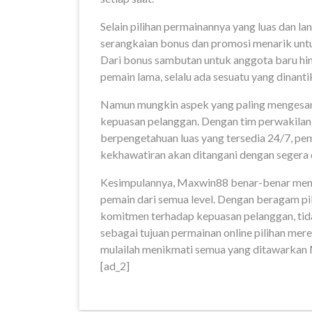
Selain pilihan permainannya yang luas dan
serangkaian bonus dan promosi menarik unt
Dari bonus sambutan untuk anggota baru hin
pemain lama, selalu ada sesuatu yang dinant
Namun mungkin aspek yang paling mengesan
kepuasan pelanggan. Dengan tim perwakila
berpengetahuan luas yang tersedia 24/7, pe
kekhawatiran akan ditangani dengan segera 
Kesimpulannya, Maxwin88 benar-benar mena
pemain dari semua level. Dengan beragam pi
komitmen terhadap kepuasan pelanggan, ti
sebagai tujuan permainan online pilihan mer
mulailah menikmati semua yang ditawarkan
[ad_2]