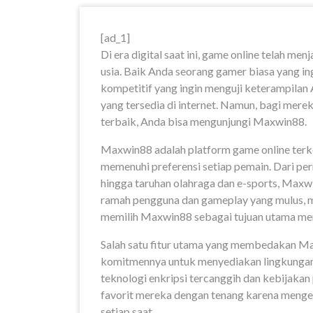
[ad_1]
Di era digital saat ini, game online telah me
usia. Baik Anda seorang gamer biasa yang in
kompetitif yang ingin menguji keterampilan 
yang tersedia di internet. Namun, bagi mer
terbaik, Anda bisa mengunjungi Maxwin88.
Maxwin88 adalah platform game online te
memenuhi preferensi setiap pemain. Dari perm
hingga taruhan olahraga dan e-sports, Max
ramah pengguna dan gameplay yang mulus, 
memilih Maxwin88 sebagai tujuan utama mer
Salah satu fitur utama yang membedakan Max
komitmennya untuk menyediakan lingkungan
teknologi enkripsi tercanggih dan kebijakan
favorit mereka dengan tenang karena menget
setiap saat.