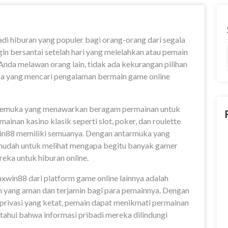
njadi hiburan yang populer bagi orang-orang dari segala
gin bersantai setelah hari yang melelahkan atau pemain
Anda melawan orang lain, tidak ada kekurangan pilihan
eka yang mencari pengalaman bermain game online
rkemuka yang menawarkan beragam permainan untuk
ainan kasino klasik seperti slot, poker, dan roulette
win88 memiliki semuanya. Dengan antarmuka yang
mudah untuk melihat mengapa begitu banyak gamer
eka untuk hiburan online.
win88 dari platform game online lainnya adalah
 yang aman dan terjamin bagi para pemainnya. Dengan
 privasi yang ketat, pemain dapat menikmati permainan
ahui bahwa informasi pribadi mereka dilindungi