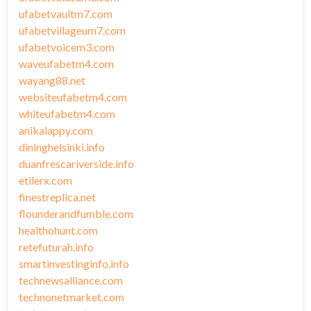
ufabetvaultm7.com
ufabetvillageum7.com
ufabetvoicem3.com
waveufabetm4.com
wayang88.net
websiteufabetm4.com
whiteufabetm4.com
anikalappy.com
dininghelsinki.info
duanfrescariverside.info
etilerx.com
finestreplica.net
flounderandfumble.com
healthohunt.com
retefuturah.info
smartinvestinginfo.info
technewsalliance.com
technonetmarket.com