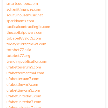
smartcoolbox.com
sohanjitfinances.com
soulfulhousemusic.net
sparklooms.com
tacticalcontractingllc.com
thecapitalpowers.com
tobabet88slot3.com
todayscurrentnews.com
totobet77.asia
totobet77.org
trendingpublication.com
ufabettererum3.com
ufabettermentm4.com
ufabettersum7.com
ufabettinwm7.com
ufabettinwum3.com
ufabetunitedm3.com
ufabetunitedm7.com
ufabetuskedm7.com