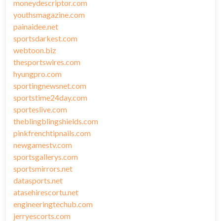
moneydescriptor.com
youthsmagazine.com
painaidee.net
sportsdarkest.com
webtoon.biz
thesportswires.com
hyungpro.com
sportingnewsnet.com
sportstime24day.com
sporteslive.com
theblingblingshields.com
pinkfrenchtipnails.com
newgamestv.com
sportsgallerys.com
sportsmirrors.net
datasports.net
atasehirescortu.net
engineeringtechub.com
jerryescorts.com