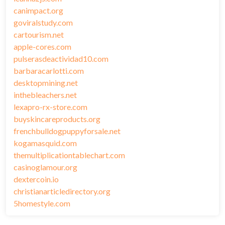
canimpact.org
goviralstudy.com
cartourism.net
apple-cores.com
pulserasdeactividad10.com
barbaracarlotti.com
desktopmining.net
inthebleachers.net
lexapro-rx-store.com
buyskincareproducts.org
frenchbulldogpuppyforsale.net
kogamasquid.com
themultiplicationtablechart.com
casinoglamour.org
dextercoin.io
christianarticledirectory.org
5homestyle.com