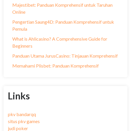
Majestibet: Panduan Komprehensif untuk Taruhan
Online
Pengertian Saung4D: Panduan Komprehensif untuk
Pemula
What is Ahlicasino? A Comprehensive Guide for
Beginners
Panduan Utama JurusCasino: Tinjauan Komprehensif
Memahami Plisbet: Panduan Komprehensif
Links
pkv bandarqq
situs pkv games
judi poker