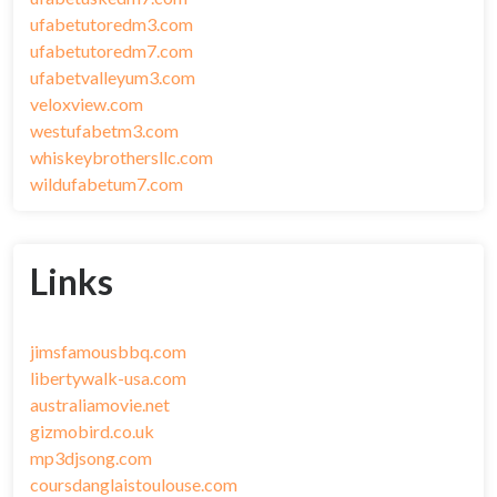
ufabetutoredm3.com
ufabetutoredm7.com
ufabetvalleyum3.com
veloxview.com
westufabetm3.com
whiskeybrothersllc.com
wildufabetum7.com
Links
jimsfamousbbq.com
libertywalk-usa.com
australiamovie.net
gizmobird.co.uk
mp3djsong.com
coursdanglaistoulouse.com