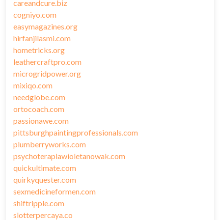
careandcure.biz
cogniyo.com
easymagazines.org
hirfanjilasmi.com
hometricks.org
leathercraftpro.com
microgridpower.org
mixiqo.com
needglobe.com
ortocoach.com
passionawe.com
pittsburghpaintingprofessionals.com
plumberryworks.com
psychoterapiawioletanowak.com
quickultimate.com
quirkyquester.com
sexmedicineformen.com
shiftripple.com
slotterpercaya.co