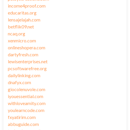
income4proof.com
educaritas.org
lensajelajah.com
betflik09.net
ncaq.org
xenmicro.com
onlineshopera.com
dartyfresh.com
lewisenterprises.net
pcsoftwarefree.org
dailylinking.com
dnafyx.com
giocolenuvole.com
iyouessential.com
withloveamity.com
youlearncode.com
fxyatirim.com
abbuguide.com