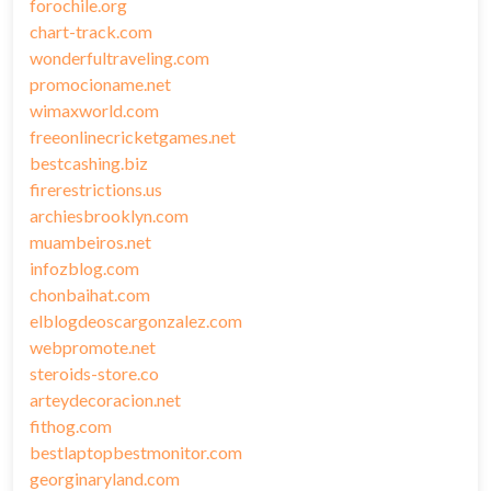
forochile.org
chart-track.com
wonderfultraveling.com
promocioname.net
wimaxworld.com
freeonlinecricketgames.net
bestcashing.biz
firerestrictions.us
archiesbrooklyn.com
muambeiros.net
infozblog.com
chonbaihat.com
elblogdeoscargonzalez.com
webpromote.net
steroids-store.co
arteydecoracion.net
fithog.com
bestlaptopbestmonitor.com
georginaryland.com