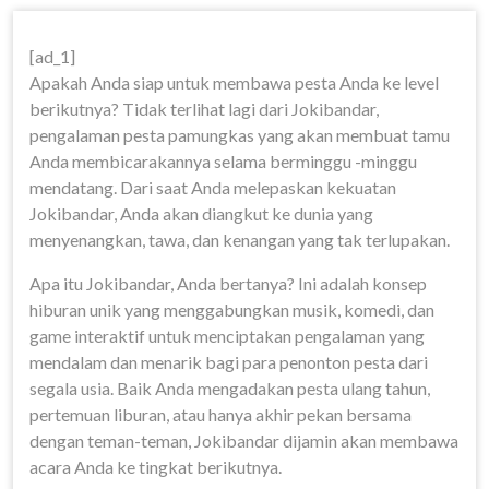
[ad_1]
Apakah Anda siap untuk membawa pesta Anda ke level
berikutnya? Tidak terlihat lagi dari Jokibandar,
pengalaman pesta pamungkas yang akan membuat tamu
Anda membicarakannya selama berminggu -minggu
mendatang. Dari saat Anda melepaskan kekuatan
Jokibandar, Anda akan diangkut ke dunia yang
menyenangkan, tawa, dan kenangan yang tak terlupakan.
Apa itu Jokibandar, Anda bertanya? Ini adalah konsep
hiburan unik yang menggabungkan musik, komedi, dan
game interaktif untuk menciptakan pengalaman yang
mendalam dan menarik bagi para penonton pesta dari
segala usia. Baik Anda mengadakan pesta ulang tahun,
pertemuan liburan, atau hanya akhir pekan bersama
dengan teman-teman, Jokibandar dijamin akan membawa
acara Anda ke tingkat berikutnya.