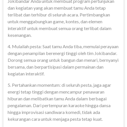
Jokibandar Anda untuk membuat program pertunjukan
dan kegiatan yang akan membuat tamu Anda tetap
terlibat dan terhibur di seluruh acara. Pertimbangkan
untuk menggabungkan game, kontes, dan elemen
interaktif untuk membuat semua orang terlibat dalam
kesenangan.
4. Mulailah pesta: Saat tamu Anda tiba, memulai perayaan
dengan penampilan berenergi tinggi oleh tim Jokibandar.
Dorong semua orang untuk bangun dan menari, bernyanyi
bersama, dan berpartisipasi dalam permainan dan
kegiatan interaktif.
5. Pertahankan momentum: di seluruh pesta, jaga agar
energi tetap tinggi dengan mencampur penawaran
hiburan dan melibatkan tamu Anda dalam berbagai
pengalaman. Dari pertempuran karaoke hingga dansa
hingga improvisasi sandiwara komedi, tidak ada
kekurangan cara untuk menjaga pesta tetap kuat.