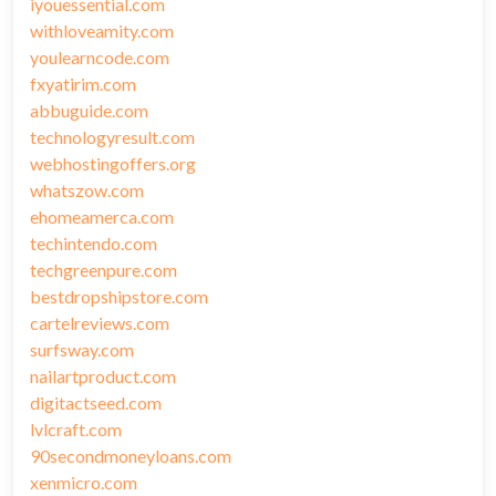
iyouessential.com
withloveamity.com
youlearncode.com
fxyatirim.com
abbuguide.com
technologyresult.com
webhostingoffers.org
whatszow.com
ehomeamerca.com
techintendo.com
techgreenpure.com
bestdropshipstore.com
cartelreviews.com
surfsway.com
nailartproduct.com
digitactseed.com
lvlcraft.com
90secondmoneyloans.com
xenmicro.com