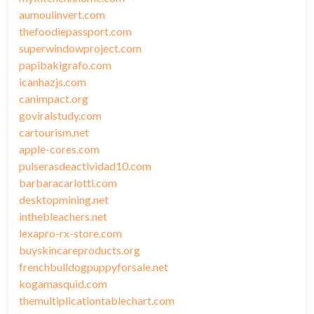
aumoulinvert.com
thefoodiepassport.com
superwindowproject.com
papibakigrafo.com
icanhazjs.com
canimpact.org
goviralstudy.com
cartourism.net
apple-cores.com
pulserasdeactividad10.com
barbaracarlotti.com
desktopmining.net
inthebleachers.net
lexapro-rx-store.com
buyskincareproducts.org
frenchbulldogpuppyforsale.net
kogamasquid.com
themultiplicationtablechart.com