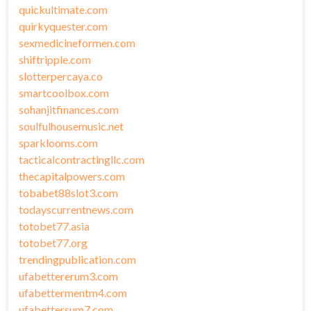
quickultimate.com
quirkyquester.com
sexmedicineformen.com
shiftripple.com
slotterpercaya.co
smartcoolbox.com
sohanjitfinances.com
soulfulhousemusic.net
sparklooms.com
tacticalcontractingllc.com
thecapitalpowers.com
tobabet88slot3.com
todayscurrentnews.com
totobet77.asia
totobet77.org
trendingpublication.com
ufabettererum3.com
ufabettermentm4.com
ufabettersum7.com