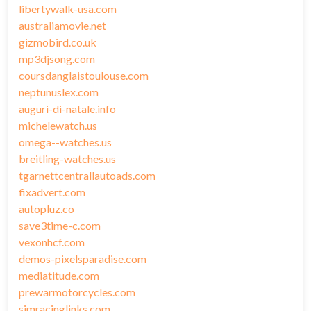
libertywalk-usa.com
australiamovie.net
gizmobird.co.uk
mp3djsong.com
coursdanglaistoulouse.com
neptunuslex.com
auguri-di-natale.info
michelewatch.us
omega--watches.us
breitling-watches.us
tgarnettcentrallautoads.com
fixadvert.com
autopluz.co
save3time-c.com
vexonhcf.com
demos-pixelsparadise.com
mediatitude.com
prewarmotorcycles.com
simracinglinks.com