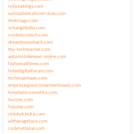
nybreakings.com
outstationcabsservices.com
thekrtagy.com
xchangeindia.com
coolmicrotech.com
dreamhousehack.com
the-techteacher.com
automobilenews-online.com
fashionalltimes.com
totaldigitalforum.com
technoarmaan.com
empresasposicionamientoweb.com
tonybestcosmetics.com
buzznc.com
fxjoiner.com
skinbykindra.com
alltherageface.com
codenational.com