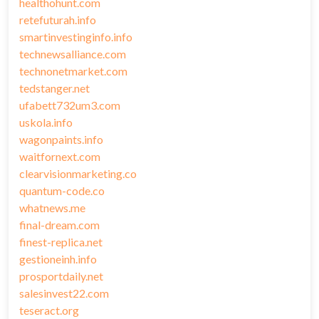
healthohunt.com
retefuturah.info
smartinvestinginfo.info
technewsalliance.com
technonetmarket.com
tedstanger.net
ufabett732um3.com
uskola.info
wagonpaints.info
waitfornext.com
clearvisionmarketing.co
quantum-code.co
whatnews.me
final-dream.com
finest-replica.net
gestioneinh.info
prosportdaily.net
salesinvest22.com
teseract.org