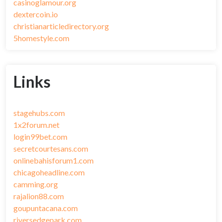
casinoglamour.org
dextercoin.io
christianarticledirectory.org
5homestyle.com
Links
stagehubs.com
1x2forum.net
login99bet.com
secretcourtesans.com
onlinebahisforum1.com
chicagoheadline.com
camming.org
rajalion88.com
goupuntacana.com
riversedgepark.com