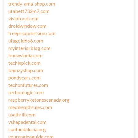
trendy-ama-shop.com
ufabett732m7.com
visiofood.com
droidwindow.com
freeprsubmission.com
ufagold666.com
myinteriorblog.com
bnewsindia.com
techiepick.com
bamzyshop.com
pondycars.com
techonfutures.com
techoologic.com
raspberryketonescanada.org
medihealthrules.com
usathrill.com
vshapedental.com
canfandalucia.org
yourengineguide.com