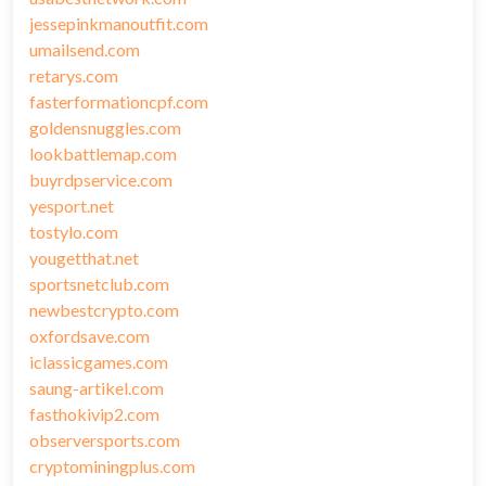
jessepinkmanoutfit.com
umailsend.com
retarys.com
fasterformationcpf.com
goldensnuggles.com
lookbattlemap.com
buyrdpservice.com
yesport.net
tostylo.com
yougetthat.net
sportsnetclub.com
newbestcrypto.com
oxfordsave.com
iclassicgames.com
saung-artikel.com
fasthokivip2.com
observersports.com
cryptominingplus.com