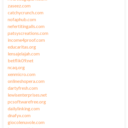
zaseez.com
catchycrunch.com
nofaphub.com
nefertitingalls.com
patsyscreations.com
income4proof.com
educaritas.org
lensajelajah.com
betflik09.net
ncaq.org
xenmicro.com
onlineshopera.com
dartyfresh.com
lewisenterprises.net
pcsoftwarefree.org
dailylinking.com
dnafyx.com
giocolenuvole.com