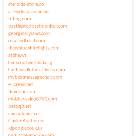
steroids-store.co
arteydecoracion.net
fithog.com
bestlaptopbestmonitor.com
georginaryland.com
roseandbasil.com
thewhitewhitelights.com
atdhe.ws
heckrodtwetland.org
halfheardinthestillness.com
mybestmassagechair.com
ericreed.net
fluxetine.com
mobilecasino8760.com
betqq3.net
casinoloans5.us
CasinoAuction.us
kipooglecouk.us
mykitchennhome.com