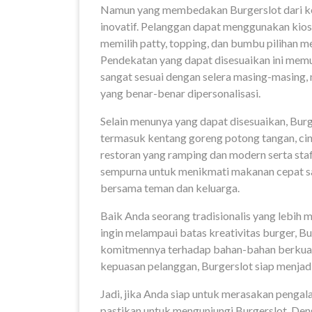
Namun yang membedakan Burgerslot dari ke
inovatif. Pelanggan dapat menggunakan kios
memilih patty, topping, dan bumbu pilihan m
Pendekatan yang dapat disesuaikan ini me
sangat sesuai dengan selera masing-masing,
yang benar-benar dipersonalisasi.
Selain menunya yang dapat disesuaikan, Bur
termasuk kentang goreng potong tangan, cin
restoran yang ramping dan modern serta st
sempurna untuk menikmati makanan cepat saj
bersama teman dan keluarga.
Baik Anda seorang tradisionalis yang lebih m
ingin melampaui batas kreativitas burger, B
komitmennya terhadap bahan-bahan berkualit
kepuasan pelanggan, Burgerslot siap menjadi
Jadi, jika Anda siap untuk merasakan penga
pastikan untuk mengunjungi Burgerslot. Deng