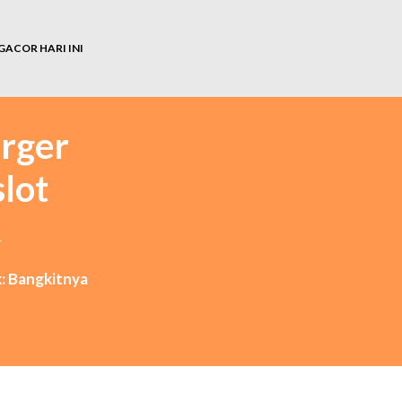
GACOR HARI INI
rger
lot
r
: Bangkitnya