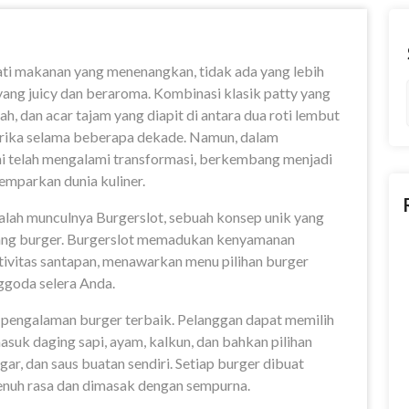
ti makanan yang menenangkan, tidak ada yang lebih
ng juicy dan beraroma. Kombinasi klasik patty yang
ah, dan acar tajam yang diapit di antara dua roti lembut
rika selama beberapa dekade. Namun, dalam
ini telah mengalami transformasi, berkembang menjadi
mparkan dunia kuliner.
adalah munculnya Burgerslot, sebuah konsep unik yang
ntang burger. Burgerslot memadukan kenyamanan
tivitas santapan, menawarkan menu pilihan burger
ggoda selera Anda.
 pengalaman burger terbaik. Pelanggan dapat memilih
asuk daging sapi, ayam, kalkun, dan bahkan pilihan
segar, dan saus buatan sendiri. Setiap burger dibuat
penuh rasa dan dimasak dengan sempurna.