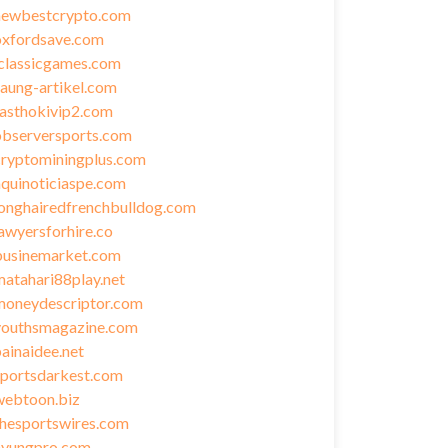
newbestcrypto.com
oxfordsave.com
iclassicgames.com
saung-artikel.com
fasthokivip2.com
observersports.com
cryptominingplus.com
aquinoticiaspe.com
longhairedfrenchbulldog.com
lawyersforhire.co
businemarket.com
matahari88play.net
moneydescriptor.com
youthsmagazine.com
ainaidee.net
sportsdarkest.com
webtoon.biz
thesportswires.com
hyungpro.com