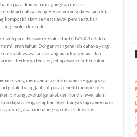
mbantu para ilmuwan mengungkap misteri
pelajari cahaya yang dipancarkan galaksi jauh ini,
tang komposisi alam semesta awal, pembentukan
orong evolusi kosmik.
wab oleh para ilmuwan melalui studi GBO338 adalah
lama miliaran tahun. Dengan menganalisis cahaya yang
emperoleh wawasan tentang usia, komposisi, dan
informasi berharga tentang tahap awal pembentukan
 menarik yang membantu para ilmuwan mengungkap
ri galaksi yang jauh ini, para peneliti memperoleh
j
n bintang, evolusi galaksi, dan kondisi awal alam
s
, kita dapat mengharapkan lebih banyak lagi penemuan
b
ainnya, yang akan mengungkap misteri kosmos.
j