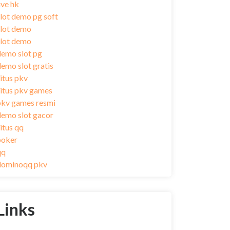
ive hk
slot demo pg soft
slot demo
slot demo
demo slot pg
emo slot gratis
itus pkv
situs pkv games
pkv games resmi
demo slot gacor
itus qq
poker
qq
dominoqq pkv
Links