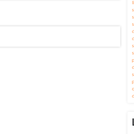
l
d
s
s