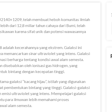
J2140+1209, telah membuat heboh komunitas ilmiah
lebih dari 12,8 miliar tahun cahaya dari Bumi, telah
isikawan karena sifat unik dan potensi wawasannya
8 adalah kecerahannya yang ekstrem. Galaksi ini
 memancarkan sinar ultraviolet yang intens. Galaksi
rmasi berharga tentang kondisi awal alam semesta.
 disebabkan oleh ionisasi gas hidrogen, yang
tuk bintang dengan kecepatan tinggi.
ama galaksi “kacang hijau”, istilah yang digunakan
t pembentukan bintang yang tinggi. Galaksi-galaksi
 emisi ultraviolet yang intens. Mempelajari galaksi
tu para ilmuwan lebih memahami proses
 awal alam semesta.