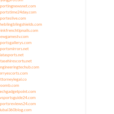
sportingnewsnet.com
sportstime24day.com
sporteslive.com
theblingblingshields.com
pinkfrenchtipnails.com
newgamestv.com
sportsgallerys.com
sportsmirrors.net
datasports.net
tasehirescortu.net
engineeringtechub.com
jerryescorts.com
ttorneylegal.co
voomb.com
techgadgetpoint.com
tvsportsguide24.com
sportsreviews24.com
dubai360blog.com