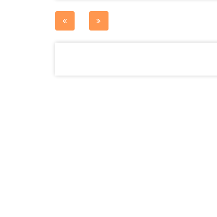
Post
navigation