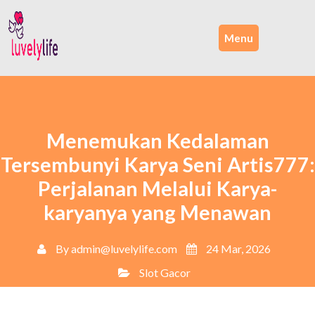
Skip
to
Menu
content
Menemukan Kedalaman
Tersembunyi Karya Seni Artis777:
Perjalanan Melalui Karya-
karyanya yang Menawan
By
admin@luvelylife.com
24 Mar, 2026
Slot Gacor
Home
Slot Gacor
Menemukan Kedalaman
→
→