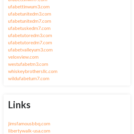
ufabettinwum3.com
ufabetunitedm3.com
ufabetunitedm7.com
ufabetuskedm7.com
ufabetutoredm3.com
ufabetutoredm7.com
ufabetvalleyum3.com
veloxview.com
westufabetm3.com
whiskeybrothersllc.com
wildufabetum7.com
Links
jimsfamousbbq.com
libertywalk-usa.com