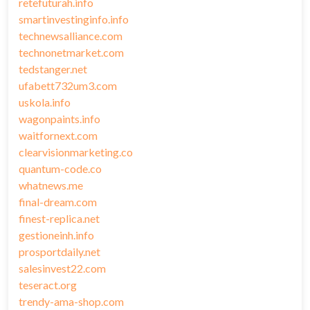
retefuturah.info
smartinvestinginfo.info
technewsalliance.com
technonetmarket.com
tedstanger.net
ufabett732um3.com
uskola.info
wagonpaints.info
waitfornext.com
clearvisionmarketing.co
quantum-code.co
whatnews.me
final-dream.com
finest-replica.net
gestioneinh.info
prosportdaily.net
salesinvest22.com
teseract.org
trendy-ama-shop.com