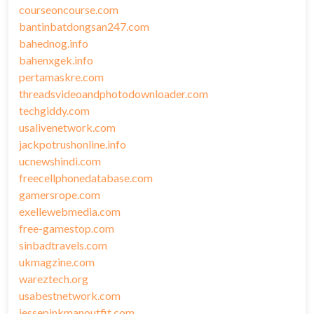
courseoncourse.com
bantinbatdongsan247.com
bahednog.info
bahenxgek.info
pertamaskre.com
threadsvideoandphotodownloader.com
techgiddy.com
usalivenetwork.com
jackpotrushonline.info
ucnewshindi.com
freecellphonedatabase.com
gamersrope.com
exellewebmedia.com
free-gamestop.com
sinbadtravels.com
ukmagzine.com
wareztech.org
usabestnetwork.com
jessepinkmanoutfit.com