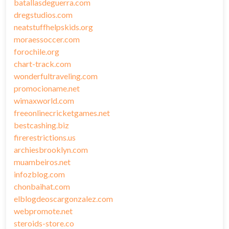
batallasdeguerra.com
dregstudios.com
neatstuffhelpskids.org
moraessoccer.com
forochile.org
chart-track.com
wonderfultraveling.com
promocioname.net
wimaxworld.com
freeonlinecricketgames.net
bestcashing.biz
firerestrictions.us
archiesbrooklyn.com
muambeiros.net
infozblog.com
chonbaihat.com
elblogdeoscargonzalez.com
webpromote.net
steroids-store.co