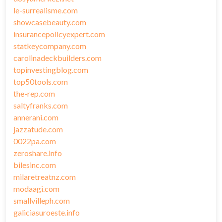
le-surrealisme.com
showcasebeauty.com
insurancepolicyexpert.com
statkeycompany.com
carolinadeckbuilders.com
topinvestingblog.com
top50tools.com
the-rep.com
saltyfranks.com
annerani.com
jazzatude.com
0022pa.com
zeroshare.info
bilesinc.com
milaretreatnz.com
modaagi.com
smallvilleph.com
galiciasuroeste.info