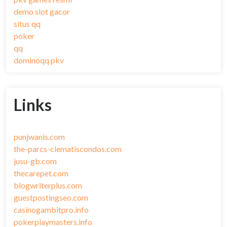
demo slot gacor
situs qq
poker
qq
dominoqq pkv
Links
punjwanis.com
the-parcs-clematiscondos.com
jusu-gb.com
thecarepet.com
blogwriterplus.com
guestpostingseo.com
casinogambitpro.info
pokerplaymasters.info