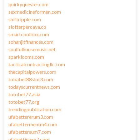
quirkyquester.com
sexmedicineformen.com
shiftripple.com
slotterpercaya.co
smartcoolbox.com
sohanjitfinances.com
soulfulhousemusic.net
sparklooms.com
tacticalcontractingllc.com
thecapitalpowers.com
tobabet88slot3.com
todayscurrentnews.com
totobet77.asia
totobet77.org
trendingpublication.com
ufabettererum3.com
ufabettermentm4.com
ufabettersum7.com
ufabettinwm7.com