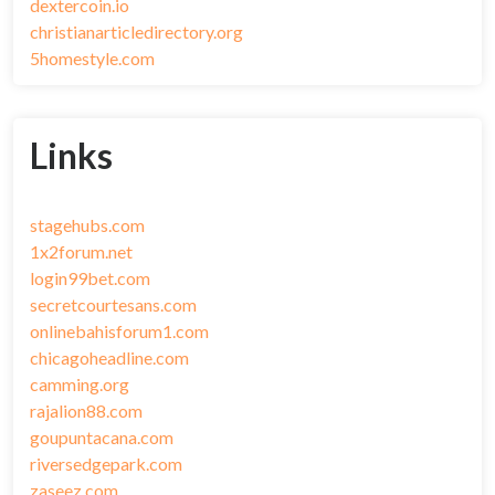
dextercoin.io
christianarticledirectory.org
5homestyle.com
Links
stagehubs.com
1x2forum.net
login99bet.com
secretcourtesans.com
onlinebahisforum1.com
chicagoheadline.com
camming.org
rajalion88.com
goupuntacana.com
riversedgepark.com
zaseez.com