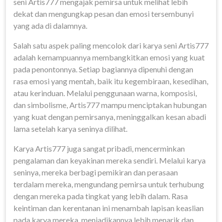
seni Artis777 mengajak pemirsa untuk melihat lebih
dekat dan mengungkap pesan dan emosi tersembunyi
yang ada di dalamnya.
Salah satu aspek paling mencolok dari karya seni Artis777
adalah kemampuannya membangkitkan emosi yang kuat
pada penontonnya. Setiap bagiannya dipenuhi dengan
rasa emosi yang mentah, baik itu kegembiraan, kesedihan,
atau kerinduan. Melalui penggunaan warna, komposisi,
dan simbolisme, Artis777 mampu menciptakan hubungan
yang kuat dengan pemirsanya, meninggalkan kesan abadi
lama setelah karya seninya dilihat.
Karya Artis777 juga sangat pribadi, mencerminkan
pengalaman dan keyakinan mereka sendiri. Melalui karya
seninya, mereka berbagi pemikiran dan perasaan
terdalam mereka, mengundang pemirsa untuk terhubung
dengan mereka pada tingkat yang lebih dalam. Rasa
keintiman dan kerentanan ini menambah lapisan keaslian
pada karya mereka, menjadikannya lebih menarik dan