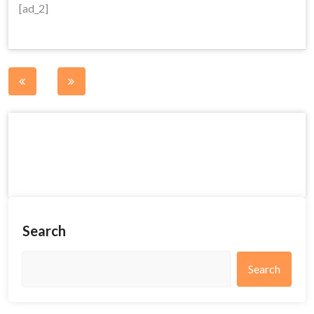
[ad_2]
Post
navigation
Search
Search