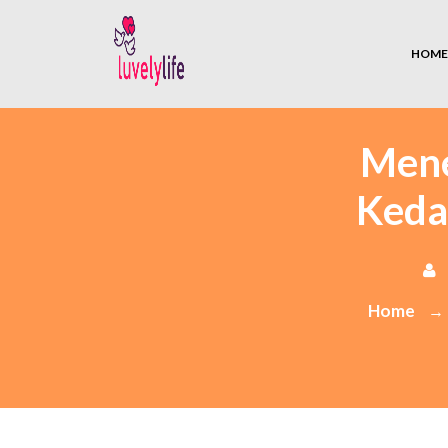
Skip
to
HOME
content
Mene
Keda
Home
→