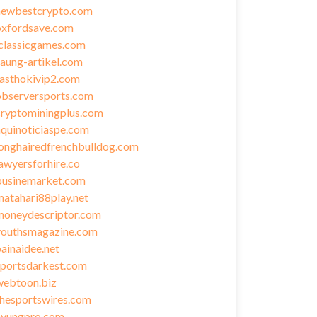
newbestcrypto.com
oxfordsave.com
iclassicgames.com
saung-artikel.com
fasthokivip2.com
observersports.com
cryptominingplus.com
aquinoticiaspe.com
longhairedfrenchbulldog.com
lawyersforhire.co
businemarket.com
matahari88play.net
moneydescriptor.com
youthsmagazine.com
ainaidee.net
sportsdarkest.com
webtoon.biz
thesportswires.com
hyungpro.com