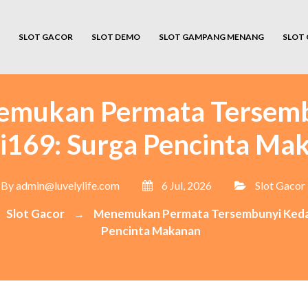
SLOT GACOR
SLOT DEMO
SLOT GAMPANG MENANG
SLOT 
mukan Permata Tersem
i169: Surga Pencinta Ma
By
admin@luvelylife.com
6 Jul, 2026
Slot Gacor
Slot Gacor
Menemukan Permata Tersembunyi Keda
→
Pencinta Makanan