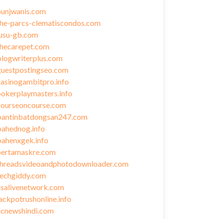
punjwanis.com
the-parcs-clematiscondos.com
jusu-gb.com
thecarepet.com
blogwriterplus.com
guestpostingseo.com
casinogambitpro.info
pokerplaymasters.info
courseoncourse.com
bantinbatdongsan247.com
bahednog.info
bahenxgek.info
pertamaskre.com
threadsvideoandphotodownloader.com
techgiddy.com
usalivenetwork.com
ackpotrushonline.info
ucnewshindi.com