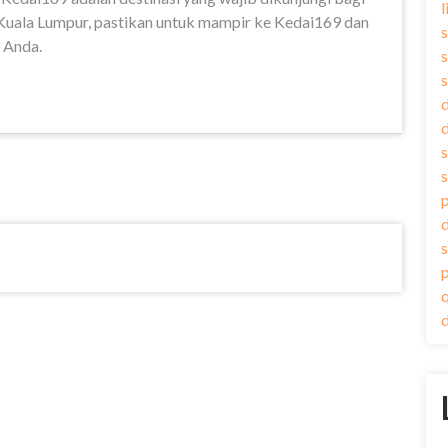
l
di Kuala Lumpur, pastikan untuk mampir ke Kedai169 dan
 Anda.
d
s
s