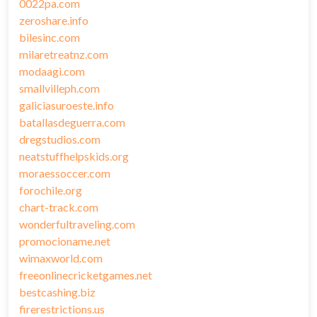
0022pa.com
zeroshare.info
bilesinc.com
milaretreatnz.com
modaagi.com
smallvilleph.com
galiciasuroeste.info
batallasdeguerra.com
dregstudios.com
neatstuffhelpskids.org
moraessoccer.com
forochile.org
chart-track.com
wonderfultraveling.com
promocioname.net
wimaxworld.com
freeonlinecricketgames.net
bestcashing.biz
firerestrictions.us