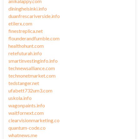
anikalappy.com
dininghelsinki.info
duanfrescariverside.info
etilerx.com
finestreplica.net
flounderandfumble.com
healthohunt.com
retefuturah.info
smartinvestinginfo.info
technewsalliance.com
technonetmarket.com
tedstanger.net
ufabett732um3.com
uskola.info
wagonpaints.info
waitfornext.com
clearvisionmarketing.co
quantum-code.co
whatnews.me