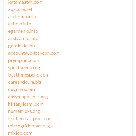
katamastah.com
zqscore.net
aseleraio.info
asticio.info
egardenio.info
arxteamio.info
getalexio.info
accountaudittaxcon.com
prymprint.com
sportkeeda.org
besttimespend.com
careandcure.biz
cogniyo.com
easymagazines.org
hirfanjilasmi.com
hometricks.org
leathercraftpro.com
microgridpower.org
mixiqo.com