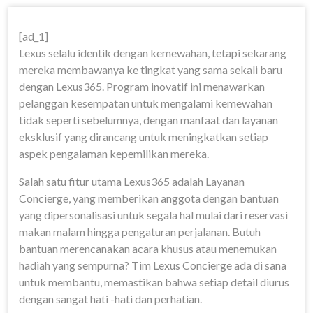
[ad_1]
Lexus selalu identik dengan kemewahan, tetapi sekarang
mereka membawanya ke tingkat yang sama sekali baru
dengan Lexus365. Program inovatif ini menawarkan
pelanggan kesempatan untuk mengalami kemewahan
tidak seperti sebelumnya, dengan manfaat dan layanan
eksklusif yang dirancang untuk meningkatkan setiap
aspek pengalaman kepemilikan mereka.
Salah satu fitur utama Lexus365 adalah Layanan
Concierge, yang memberikan anggota dengan bantuan
yang dipersonalisasi untuk segala hal mulai dari reservasi
makan malam hingga pengaturan perjalanan. Butuh
bantuan merencanakan acara khusus atau menemukan
hadiah yang sempurna? Tim Lexus Concierge ada di sana
untuk membantu, memastikan bahwa setiap detail diurus
dengan sangat hati -hati dan perhatian.