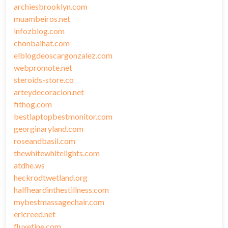
archiesbrooklyn.com
muambeiros.net
infozblog.com
chonbaihat.com
elblogdeoscargonzalez.com
webpromote.net
steroids-store.co
arteydecoracion.net
fithog.com
bestlaptopbestmonitor.com
georginaryland.com
roseandbasil.com
thewhitewhitelights.com
atdhe.ws
heckrodtwetland.org
halfheardinthestillness.com
mybestmassagechair.com
ericreed.net
fluxetine.com