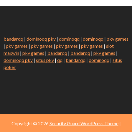
bandarqq
|
dominoqq pkv
|
dominoqq
|
dominoqq
|
pkv games
|
pkv games
|
pkv games
|
pkv games
|
pkv games
|
slot
maxwin
|
pkv games
|
bandarqq
|
bandarqq
|
pkv games
|
dominoqq pkv
|
situs pkv
|
qq
|
bandarqq
|
dominoqq
|
situs
poker
Copyright © 2026
Security Guard WordPress Theme
|