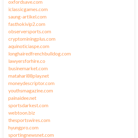
oxfordsave.com
iclassicgames.com
saung-artikel.com
fasthokivip2.com
observersports.com
cryptominingplus.com
aquinoticiaspe.com
longhairedfrenchbulldog.com
lawyersforhire.co
businemarket.com
matahari88play.net
moneydescriptor.com
youthsmagazine.com
painaidee.net
sportsdarkest.com
webtoon.biz
thesportswires.com
hyungpro.com
sportingnewsnet.com