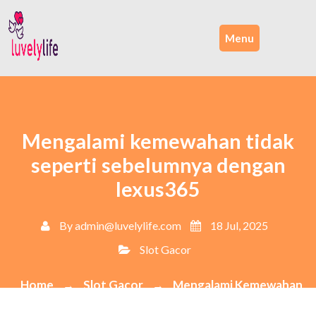
Skip
to
Menu
content
Mengalami kemewahan tidak
seperti sebelumnya dengan
lexus365
By
admin@luvelylife.com
18 Jul, 2025
Slot Gacor
Home
Slot Gacor
Mengalami Kemewahan
→
→
Tidak Seperti Sebelumnya Dengan Lexus365