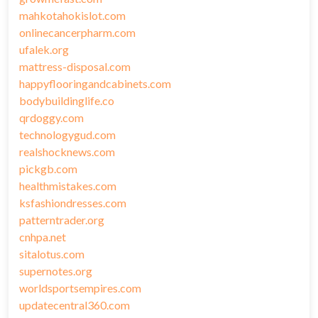
mahkotahokislot.com
onlinecancerpharm.com
ufalek.org
mattress-disposal.com
happyflooringandcabinets.com
bodybuildinglife.co
qrdoggy.com
technologygud.com
realshocknews.com
pickgb.com
healthmistakes.com
ksfashiondresses.com
patterntrader.org
cnhpa.net
sitalotus.com
supernotes.org
worldsportsempires.com
updatecentral360.com