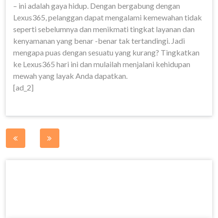
– ini adalah gaya hidup. Dengan bergabung dengan
Lexus365, pelanggan dapat mengalami kemewahan tidak
seperti sebelumnya dan menikmati tingkat layanan dan
kenyamanan yang benar -benar tak tertandingi. Jadi
mengapa puas dengan sesuatu yang kurang? Tingkatkan
ke Lexus365 hari ini dan mulailah menjalani kehidupan
mewah yang layak Anda dapatkan.
[ad_2]
Post
navigation