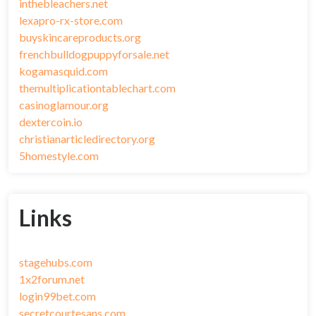
inthebleachers.net
lexapro-rx-store.com
buyskincareproducts.org
frenchbulldogpuppyforsale.net
kogamasquid.com
themultiplicationtablechart.com
casinoglamour.org
dextercoin.io
christianarticledirectory.org
5homestyle.com
Links
stagehubs.com
1x2forum.net
login99bet.com
secretcourtesans.com