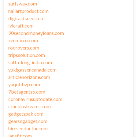
surfsway.com
nailartproduct.com
digitactseed.com
lvlcraft.com
90secondmoneyloans.com
xenmicro.com
rodrovers.com
tripssolution.com
satta-king-india.com
yukigassencanada.com
articlehorizone.com
yuqqbbzp.com
7betagents6.com
coronavirusuptodate.com
crackinstreams.com
gadgetspak.com
gearsngadget.com
hireseodoctor.com
lapsfit.com