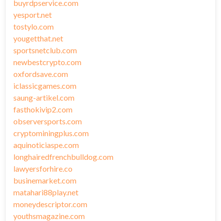
buyrdpservice.com
yesport.net
tostylo.com
yougetthat.net
sportsnetclub.com
newbestcrypto.com
oxfordsave.com
iclassicgames.com
saung-artikel.com
fasthokivip2.com
observersports.com
cryptominingplus.com
aquinoticiaspe.com
longhairedfrenchbulldog.com
lawyersforhire.co
businemarket.com
matahari88play.net
moneydescriptor.com
youthsmagazine.com