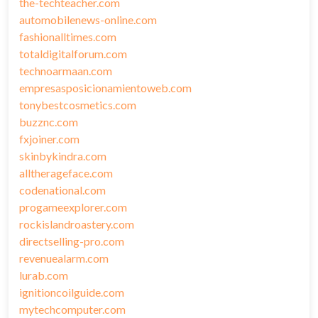
the-techteacher.com
automobilenews-online.com
fashionalltimes.com
totaldigitalforum.com
technoarmaan.com
empresasposicionamientoweb.com
tonybestcosmetics.com
buzznc.com
fxjoiner.com
skinbykindra.com
alltherageface.com
codenational.com
progameexplorer.com
rockislandroastery.com
directselling-pro.com
revenuealarm.com
lurab.com
ignitioncoilguide.com
mytechcomputer.com