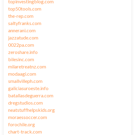
topinvestingblog.com
top50tools.com
the-rep.com
saltyfranks.com
annerani.com
jazzatude.com
0022pa.com
zeroshare.info
bilesinc.com
milaretreatnz.com
modaagi.com
smallvilleph.com
galiciasuroeste.info
batallasdeguerra.com
dregstudios.com
neatstuffhelpskids.org
moraessoccer.com
forochile.org
chart-track.com