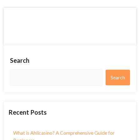
navigation
Search
Search
Recent Posts
What is Ahlicasino? A Comprehensive Guide for