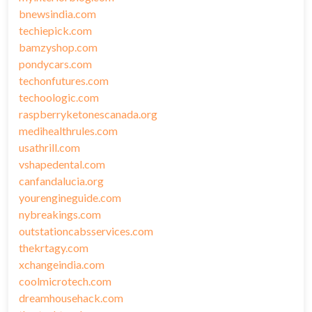
bnewsindia.com
techiepick.com
bamzyshop.com
pondycars.com
techonfutures.com
techoologic.com
raspberryketonescanada.org
medihealthrules.com
usathrill.com
vshapedental.com
canfandalucia.org
yourengineguide.com
nybreakings.com
outstationcabsservices.com
thekrtagy.com
xchangeindia.com
coolmicrotech.com
dreamhousehack.com