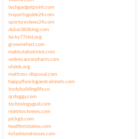
techgadgetpoint.com
tvsportsguide24.com
sportsreviews24.com
dubai360blog.com
lucky77slot.org
growmefast.com
mahkotahokislot.com
onlinecancerpharm.com
ufalek.org
mattress-disposal.com
happyflooringandcabinets.com
bodybuildinglife.co
qrdoggy.com
technologygud.com
realshocknews.com
pickgb.com
healthmistakes.com
ksfashiondresses.com