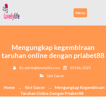
Skip
to
Menu
content
Mengungkap kegembiraan
taruhan online dengan priabet88
By
admin@luvelylife.com
10 Feb, 2025
Slot Gacor
Home
Slot Gacor
Mengungkap Kegembiraan
→
→
Taruhan Online Dengan Priabet88