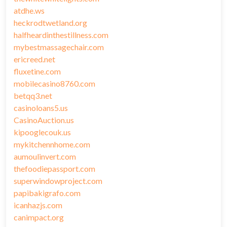
atdhe.ws
heckrodtwetland.org
halfheardinthestillness.com
mybestmassagechair.com
ericreed.net
fluxetine.com
mobilecasino8760.com
betqq3.net
casinoloans5.us
CasinoAuction.us
kipooglecouk.us
mykitchennhome.com
aumoulinvert.com
thefoodiepassport.com
superwindowproject.com
papibakigrafo.com
icanhazjs.com
canimpact.org