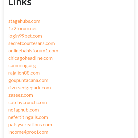
Links
stagehubs.com
1x2forum.net
login99bet.com
secretcourtesans.com
onlinebahisforum1.com
chicagoheadline.com
camming.org
rajalion88.com
goupuntacana.com
riversedgepark.com
zaseez.com
catchycrunch.com
nofaphub.com
nefertitingalls.com
patsyscreations.com
income4proof.com