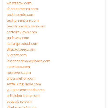
whatszow.com
ehomeamerca.com
techintendo.com
techgreenpure.com
bestdropshipstore.com
cartelreviews.com
surfsway.com
nailartproduct.com
digitactseed.com
lvlcraft.com
90secondmoneyloans.com
xenmicro.com
rodrovers.com
tripssolution.com
satta-king-india.com
yukigassencanada.com
articlehorizone.com
yuqqbbzp.com
7betagents6.com