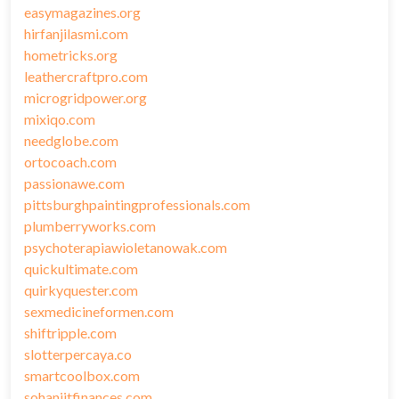
easymagazines.org
hirfanjilasmi.com
hometricks.org
leathercraftpro.com
microgridpower.org
mixiqo.com
needglobe.com
ortocoach.com
passionawe.com
pittsburghpaintingprofessionals.com
plumberryworks.com
psychoterapiawioletanowak.com
quickultimate.com
quirkyquester.com
sexmedicineformen.com
shiftripple.com
slotterpercaya.co
smartcoolbox.com
sohanjitfinances.com