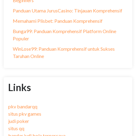
Beginners
Panduan Utama JurusCasino: Tinjauan Komprehensif
Memahami Plisbet: Panduan Komprehensif
Bunga99: Panduan Komprehensif Platform Online
Populer
WinLose99: Panduan Komprehensif untuk Sukses
Taruhan Online
Links
pkv bandarqq
situs pkv games
judi poker
situs qq
bandar judi bola terpercaya