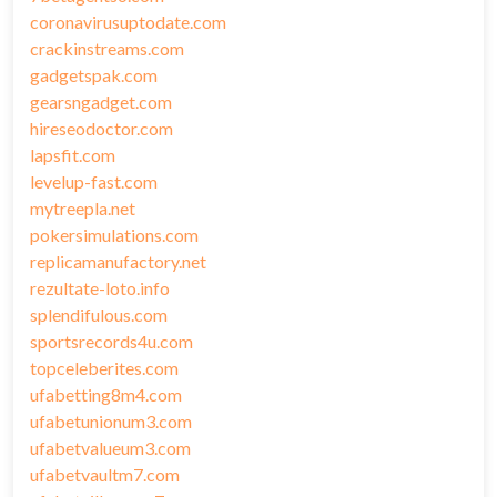
coronavirusuptodate.com
crackinstreams.com
gadgetspak.com
gearsngadget.com
hireseodoctor.com
lapsfit.com
levelup-fast.com
mytreepla.net
pokersimulations.com
replicamanufactory.net
rezultate-loto.info
splendifulous.com
sportsrecords4u.com
topceleberites.com
ufabetting8m4.com
ufabetunionum3.com
ufabetvalueum3.com
ufabetvaultm7.com