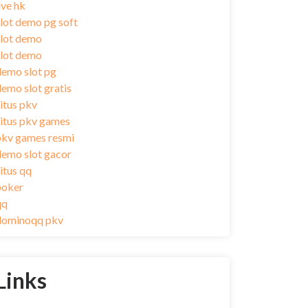
ive hk
slot demo pg soft
slot demo
slot demo
demo slot pg
emo slot gratis
itus pkv
situs pkv games
pkv games resmi
demo slot gacor
itus qq
poker
qq
dominoqq pkv
Links