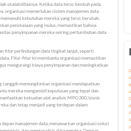
h skalabilitasnya. Ketika data terus tumbuh pada
ya, organisasi memerlukan sistem manajemen data
 memenuhi kebutuhan mereka yang terus berubah.
nkan penskalaan yang mulus, memastikan bahwa
asitas penyimpanan mereka seiring pertumbuhan data
fitur perlindungan data tingkat lanjut, seperti
i data. Fitur-fitur ini membantu organisasi memastikan
ligus mengurangi biaya penyimpanan dan meningkatkan
ng canggih memungkinkan organisasi mendapatkan
j
ntu mereka mengambil keputusan yang tepat dan
s
anfaatkan kekuatan alat analisis MPO300, bisnis
b
eka dan tetap menjadi yang terdepan dalam
j
 depan manajemen data, menawarkan organisasi solusi
mengelola, dan menganalisis data mereka. Dengan