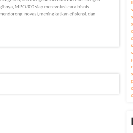
l
canggihnya, MPO300 siap merevolusi cara bisnis
ndorong inovasi, meningkatkan efisiensi, dan
d
s
s