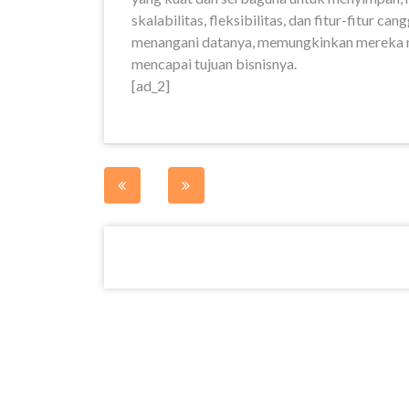
skalabilitas, fleksibilitas, dan fitur-fitur 
menangani datanya, memungkinkan mereka me
mencapai tujuan bisnisnya.
[ad_2]
Post
navigation