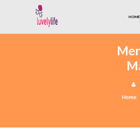
Skip
to
HOME
content
Men
Ma
Home