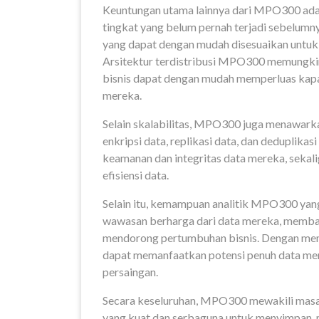
Keuntungan utama lainnya dari MPO300 adala
tingkat yang belum pernah terjadi sebelumn
yang dapat dengan mudah disesuaikan untuk
Arsitektur terdistribusi MPO300 memungki
bisnis dapat dengan mudah memperluas kap
mereka.
Selain skalabilitas, MPO300 juga menawarkan 
enkripsi data, replikasi data, dan deduplikas
keamanan dan integritas data mereka, seka
efisiensi data.
Selain itu, kemampuan analitik MPO300 ya
wawasan berharga dari data mereka, memba
mendorong pertumbuhan bisnis. Dengan mem
dapat memanfaatkan potensi penuh data mer
persaingan.
Secara keseluruhan, MPO300 mewakili masa
yang kuat dan serbaguna untuk menyimpan, 