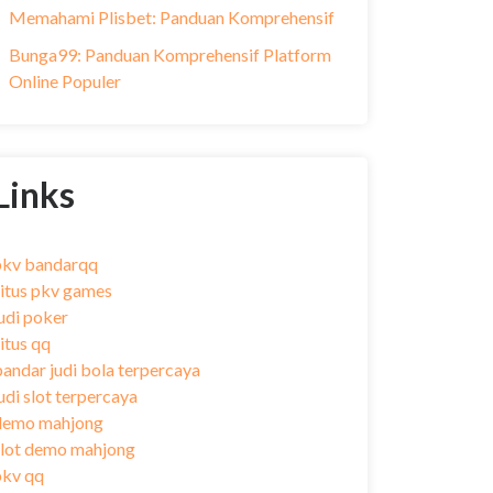
Memahami Plisbet: Panduan Komprehensif
Bunga99: Panduan Komprehensif Platform
Online Populer
Links
pkv bandarqq
situs pkv games
udi poker
itus qq
andar judi bola terpercaya
udi slot terpercaya
demo mahjong
slot demo mahjong
pkv qq