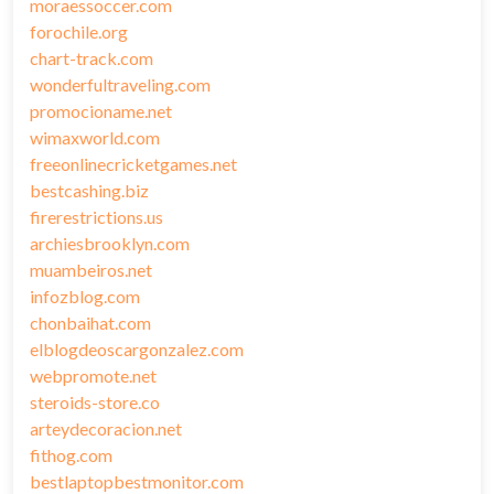
moraessoccer.com
forochile.org
chart-track.com
wonderfultraveling.com
promocioname.net
wimaxworld.com
freeonlinecricketgames.net
bestcashing.biz
firerestrictions.us
archiesbrooklyn.com
muambeiros.net
infozblog.com
chonbaihat.com
elblogdeoscargonzalez.com
webpromote.net
steroids-store.co
arteydecoracion.net
fithog.com
bestlaptopbestmonitor.com