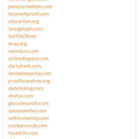
patsyscreations.com
income4proof.com
educaritas.org
lensajelajah.com
betflik09.net
ncaq.org
xenmicro.com
onlineshopera.com
dartyfresh.com
lewisenterprises.net
pcsoftwarefree.org
dailylinking.com
dnafyx.com
giocolenuvole.com
iyouessential.com
withloveamity.com
youlearncode.com
fxyatirim.com