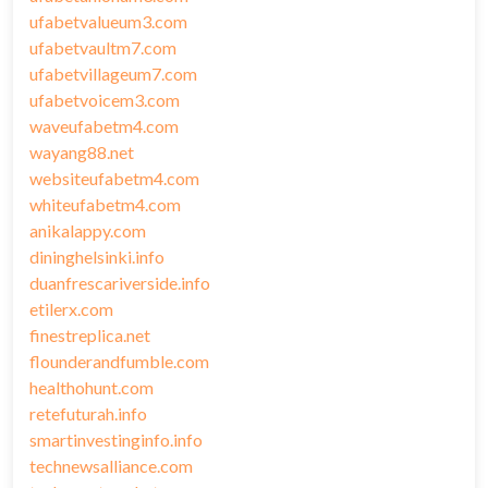
ufabetvalueum3.com
ufabetvaultm7.com
ufabetvillageum7.com
ufabetvoicem3.com
waveufabetm4.com
wayang88.net
websiteufabetm4.com
whiteufabetm4.com
anikalappy.com
dininghelsinki.info
duanfrescariverside.info
etilerx.com
finestreplica.net
flounderandfumble.com
healthohunt.com
retefuturah.info
smartinvestinginfo.info
technewsalliance.com