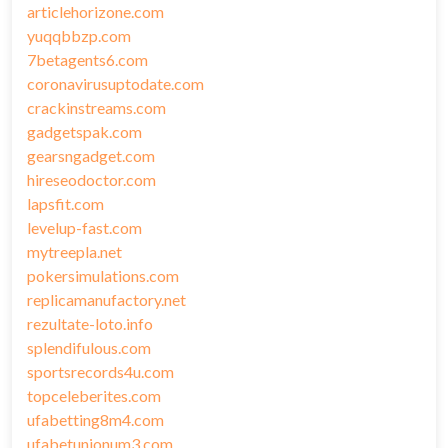
articlehorizone.com
yuqqbbzp.com
7betagents6.com
coronavirusuptodate.com
crackinstreams.com
gadgetspak.com
gearsngadget.com
hireseodoctor.com
lapsfit.com
levelup-fast.com
mytreepla.net
pokersimulations.com
replicamanufactory.net
rezultate-loto.info
splendifulous.com
sportsrecords4u.com
topceleberites.com
ufabetting8m4.com
ufabetunionum3.com