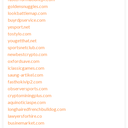
goldensnuggles.com
lookbattlemap.com
buyrdpservice.com
yesport.net
tostylo.com
yougetthat.net
sportsnetclub.com
newbestcrypto.com
oxfordsave.com
iclassicgames.com
saung-artikel.com
fasthokivip2.com
observersports.com
cryptominingplus.com
aquinoticiaspe.com
longhairedfrenchbulldog.com
lawyersforhire.co
businemarket.com