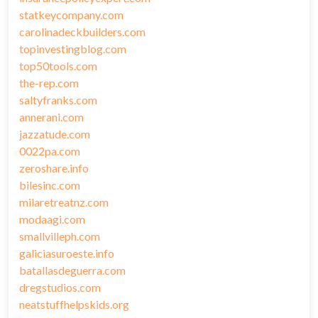
statkeycompany.com
carolinadeckbuilders.com
topinvestingblog.com
top50tools.com
the-rep.com
saltyfranks.com
annerani.com
jazzatude.com
0022pa.com
zeroshare.info
bilesinc.com
milaretreatnz.com
modaagi.com
smallvilleph.com
galiciasuroeste.info
batallasdeguerra.com
dregstudios.com
neatstuffhelpskids.org