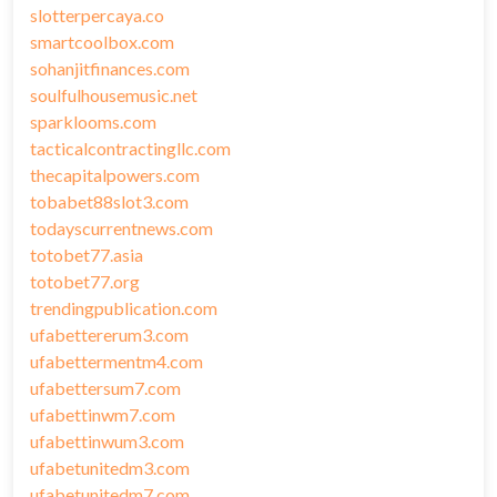
slotterpercaya.co
smartcoolbox.com
sohanjitfinances.com
soulfulhousemusic.net
sparklooms.com
tacticalcontractingllc.com
thecapitalpowers.com
tobabet88slot3.com
todayscurrentnews.com
totobet77.asia
totobet77.org
trendingpublication.com
ufabettererum3.com
ufabettermentm4.com
ufabettersum7.com
ufabettinwm7.com
ufabettinwum3.com
ufabetunitedm3.com
ufabetunitedm7.com