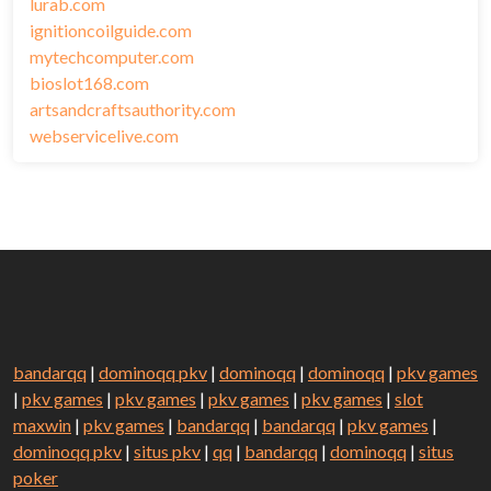
lurab.com
ignitioncoilguide.com
mytechcomputer.com
bioslot168.com
artsandcraftsauthority.com
webservicelive.com
bandarqq
|
dominoqq pkv
|
dominoqq
|
dominoqq
|
pkv games
|
pkv games
|
pkv games
|
pkv games
|
pkv games
|
slot
maxwin
|
pkv games
|
bandarqq
|
bandarqq
|
pkv games
|
dominoqq pkv
|
situs pkv
|
qq
|
bandarqq
|
dominoqq
|
situs
poker