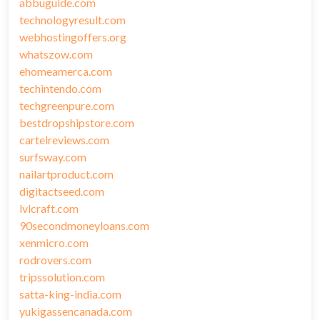
abbuguide.com
technologyresult.com
webhostingoffers.org
whatszow.com
ehomeamerca.com
techintendo.com
techgreenpure.com
bestdropshipstore.com
cartelreviews.com
surfsway.com
nailartproduct.com
digitactseed.com
lvlcraft.com
90secondmoneyloans.com
xenmicro.com
rodrovers.com
tripssolution.com
satta-king-india.com
yukigassencanada.com