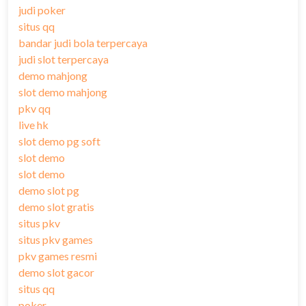
judi poker
situs qq
bandar judi bola terpercaya
judi slot terpercaya
demo mahjong
slot demo mahjong
pkv qq
live hk
slot demo pg soft
slot demo
slot demo
demo slot pg
demo slot gratis
situs pkv
situs pkv games
pkv games resmi
demo slot gacor
situs qq
poker