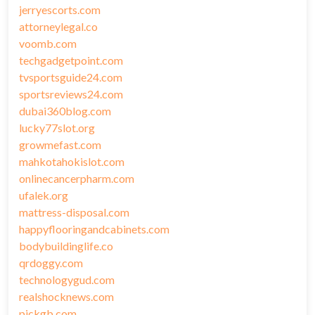
jerryescorts.com
attorneylegal.co
voomb.com
techgadgetpoint.com
tvsportsguide24.com
sportsreviews24.com
dubai360blog.com
lucky77slot.org
growmefast.com
mahkotahokislot.com
onlinecancerpharm.com
ufalek.org
mattress-disposal.com
happyflooringandcabinets.com
bodybuildinglife.co
qrdoggy.com
technologygud.com
realshocknews.com
pickgb.com