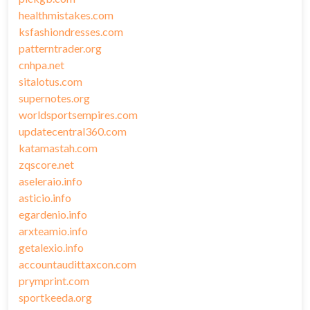
healthmistakes.com
ksfashiondresses.com
patterntrader.org
cnhpa.net
sitalotus.com
supernotes.org
worldsportsempires.com
updatecentral360.com
katamastah.com
zqscore.net
aseleraio.info
asticio.info
egardenio.info
arxteamio.info
getalexio.info
accountaudittaxcon.com
prymprint.com
sportkeeda.org