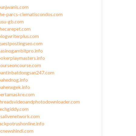
punjwanis.com
the-parcs-clematiscondos.com
jusu-gb.com
thecarepet.com
blogwriterplus.com
guestpostingseo.com
casinogambitpro.info
pokerplaymasters.info
courseoncourse.com
bantinbatdongsan247.com
bahednog.info
bahenxgek.info
pertamaskre.com
threadsvideoandphotodownloader.com
techgiddy.com
usalivenetwork.com
ackpotrushonline.info
ucnewshindi.com