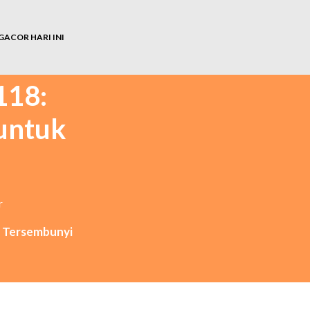
GACOR HARI INI
118:
untuk
r
 Tersembunyi