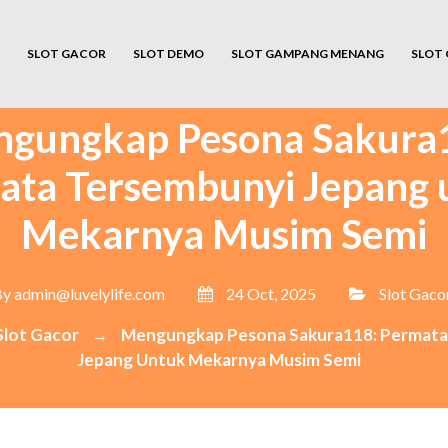
SLOT GACOR
SLOT DEMO
SLOT GAMPANG MENANG
SLOT 
gungkap Pesona Sakura
ata Tersembunyi Jepang 
Mekarnya Musim Semi
By
admin@luvelylife.com
24 Oct, 2025
Slot Gaco
Slot Gacor
Mengungkap Pesona Sakura118: Permata
→
Jepang Untuk Mekarnya Musim Semi