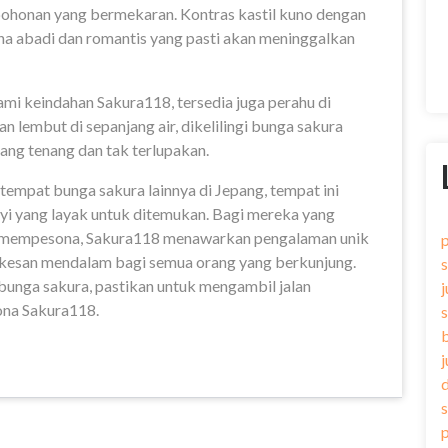
ohonan yang bermekaran. Kontras kastil kuno dengan
na abadi dan romantis yang pasti akan meninggalkan
mi keindahan Sakura118, tersedia juga perahu di
lembut di sepanjang air, dikelilingi bunga sakura
ng tenang dan tak terlupakan.
empat bunga sakura lainnya di Jepang, tempat ini
i yang layak untuk ditemukan. Bagi mereka yang
n mempesona, Sakura118 menawarkan pengalaman unik
 kesan mendalam bagi semua orang yang berkunjung.
 bunga sakura, pastikan untuk mengambil jalan
j
na Sakura118.
s
b
j