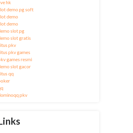
ive hk
slot demo pg soft
slot demo
slot demo
demo slot pg
emo slot gratis
itus pkv
situs pkv games
pkv games resmi
demo slot gacor
itus qq
poker
qq
dominoqq pkv
Links