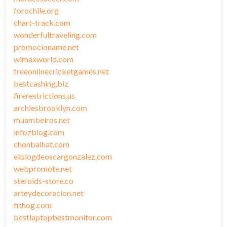
forochile.org
chart-track.com
wonderfultraveling.com
promocioname.net
wimaxworld.com
freeonlinecricketgames.net
bestcashing.biz
firerestrictions.us
archiesbrooklyn.com
muambeiros.net
infozblog.com
chonbaihat.com
elblogdeoscargonzalez.com
webpromote.net
steroids-store.co
arteydecoracion.net
fithog.com
bestlaptopbestmonitor.com