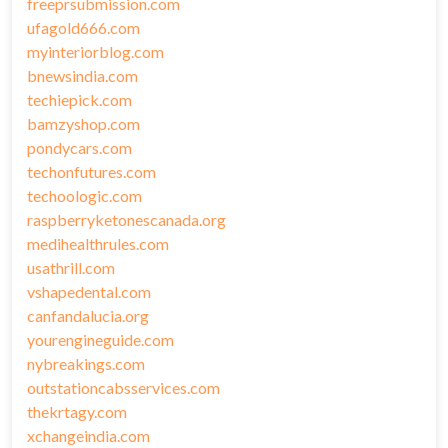
freeprsubmission.com
ufagold666.com
myinteriorblog.com
bnewsindia.com
techiepick.com
bamzyshop.com
pondycars.com
techonfutures.com
techoologic.com
raspberryketonescanada.org
medihealthrules.com
usathrill.com
vshapedental.com
canfandalucia.org
yourengineguide.com
nybreakings.com
outstationcabsservices.com
thekrtagy.com
xchangeindia.com