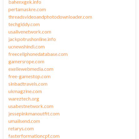
bahenxgek.info
pertamaskre.com
threadsvideoandphotodownloader.com
techgiddy.com
usalivenetwork.com
jackpotrushonline.info
ucnewshindi.com
freecellphonedatabase.com
gamersrope.com
exellewebmedia.com
free-gamestop.com
sinbadtravels.com
ukmagzine.com
wareztech.org
usabestnetwork.com
jessepinkmanoutfit.com
umailsend.com
retarys.com
fasterformationcpf.com