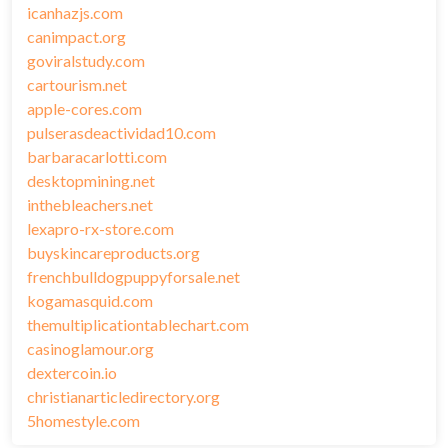
icanhazjs.com
canimpact.org
goviralstudy.com
cartourism.net
apple-cores.com
pulserasdeactividad10.com
barbaracarlotti.com
desktopmining.net
inthebleachers.net
lexapro-rx-store.com
buyskincareproducts.org
frenchbulldogpuppyforsale.net
kogamasquid.com
themultiplicationtablechart.com
casinoglamour.org
dextercoin.io
christianarticledirectory.org
5homestyle.com