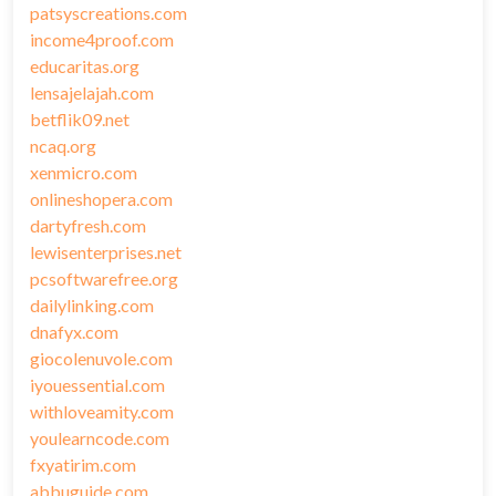
patsyscreations.com
income4proof.com
educaritas.org
lensajelajah.com
betflik09.net
ncaq.org
xenmicro.com
onlineshopera.com
dartyfresh.com
lewisenterprises.net
pcsoftwarefree.org
dailylinking.com
dnafyx.com
giocolenuvole.com
iyouessential.com
withloveamity.com
youlearncode.com
fxyatirim.com
abbuguide.com