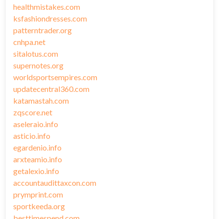
healthmistakes.com
ksfashiondresses.com
patterntrader.org
cnhpa.net
sitalotus.com
supernotes.org
worldsportsempires.com
updatecentral360.com
katamastah.com
zqscore.net
aseleraio.info
asticio.info
egardenio.info
arxteamio.info
getalexio.info
accountaudittaxcon.com
prymprint.com
sportkeeda.org
besttimespend.com