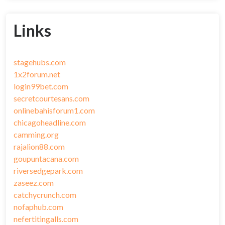
Links
stagehubs.com
1x2forum.net
login99bet.com
secretcourtesans.com
onlinebahisforum1.com
chicagoheadline.com
camming.org
rajalion88.com
goupuntacana.com
riversedgepark.com
zaseez.com
catchycrunch.com
nofaphub.com
nefertitingalls.com