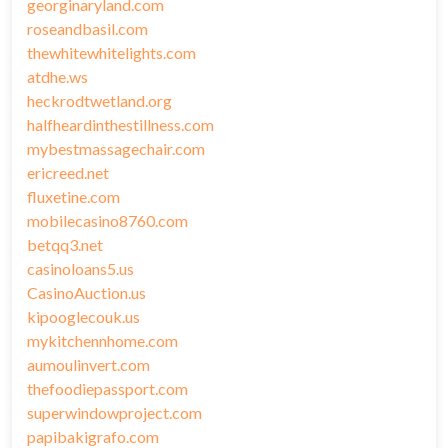
georginaryland.com
roseandbasil.com
thewhitewhitelights.com
atdhe.ws
heckrodtwetland.org
halfheardinthestillness.com
mybestmassagechair.com
ericreed.net
fluxetine.com
mobilecasino8760.com
betqq3.net
casinoloans5.us
CasinoAuction.us
kipooglecouk.us
mykitchennhome.com
aumoulinvert.com
thefoodiepassport.com
superwindowproject.com
papibakigrafo.com