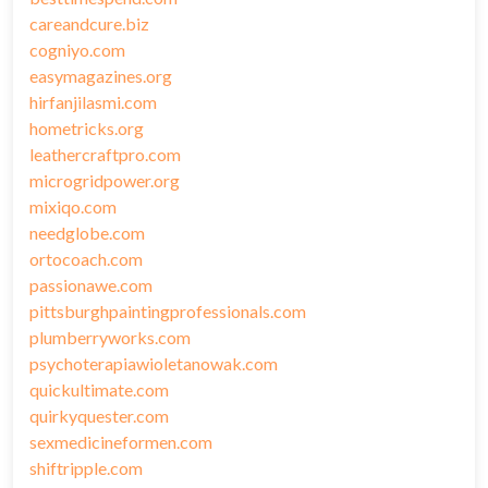
careandcure.biz
cogniyo.com
easymagazines.org
hirfanjilasmi.com
hometricks.org
leathercraftpro.com
microgridpower.org
mixiqo.com
needglobe.com
ortocoach.com
passionawe.com
pittsburghpaintingprofessionals.com
plumberryworks.com
psychoterapiawioletanowak.com
quickultimate.com
quirkyquester.com
sexmedicineformen.com
shiftripple.com