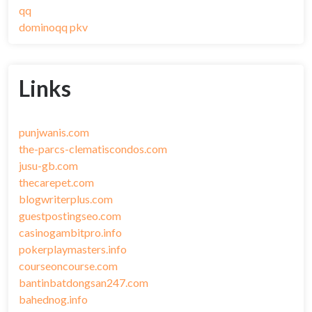
qq
dominoqq pkv
Links
punjwanis.com
the-parcs-clematiscondos.com
jusu-gb.com
thecarepet.com
blogwriterplus.com
guestpostingseo.com
casinogambitpro.info
pokerplaymasters.info
courseoncourse.com
bantinbatdongsan247.com
bahednog.info