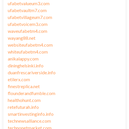
ufabetvalueum3.com
ufabetvaultm7.com
ufabetvillageum7.com
ufabetvoicem3.com
waveufabetm4.com
wayang88.net
websiteufabetm4.com
whiteufabetm4.com
anikalappy.com
dininghelsinki.info
duanfrescariverside.info
etilerx.com
finestreplica.net
flounderandfumble.com
healthohunt.com
retefuturah.info
smartinvestinginfo.info
technewsalliance.com
technonetmarket.com