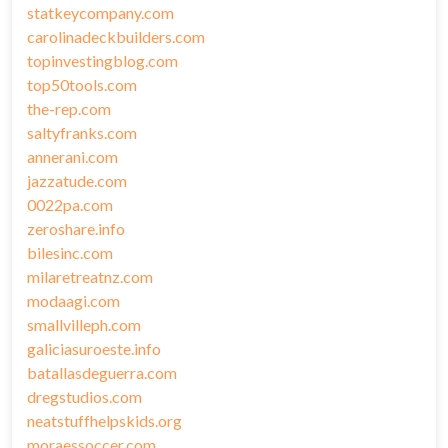
statkeycompany.com
carolinadeckbuilders.com
topinvestingblog.com
top50tools.com
the-rep.com
saltyfranks.com
annerani.com
jazzatude.com
0022pa.com
zeroshare.info
bilesinc.com
milaretreatnz.com
modaagi.com
smallvilleph.com
galiciasuroeste.info
batallasdeguerra.com
dregstudios.com
neatstuffhelpskids.org
moraessoccer.com