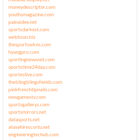
moneydescriptor.com
youthsmagazine.com
painaidee.net
sportsdarkest.com
webtoon.biz
thesportswires.com
hyungpro.com
sportingnewsnet.com
sportstime24day.com
sporteslive.com
theblingblingshields.com
pinkfrenchtipnails.com
newgamestv.com
sportsgallerys.com
sportsmirrors.net
datasports.net
atasehirescortu.net
engineeringtechub.com