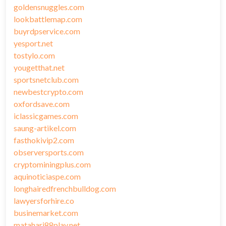
goldensnuggles.com
lookbattlemap.com
buyrdpservice.com
yesport.net
tostylo.com
yougetthat.net
sportsnetclub.com
newbestcrypto.com
oxfordsave.com
iclassicgames.com
saung-artikel.com
fasthokivip2.com
observersports.com
cryptominingplus.com
aquinoticiaspe.com
longhairedfrenchbulldog.com
lawyersforhire.co
businemarket.com
matahari88play.net