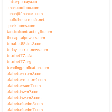
slotterpercaya.co
smartcoolbox.com
sohanjitfinances.com
soulfulhousemusic.net
sparklooms.com
tacticalcontractingllc.com
thecapitalpowers.com
tobabet88slot3.com
todayscurrentnews.com
totobet77.asia
totobet77.org
trendingpublication.com
ufabettererum3.com
ufabettermentm4.com
ufabettersum7.com
ufabettinwm7.com
ufabettinwum3.com
ufabetunitedm3.com
ufabetunitedm7.com