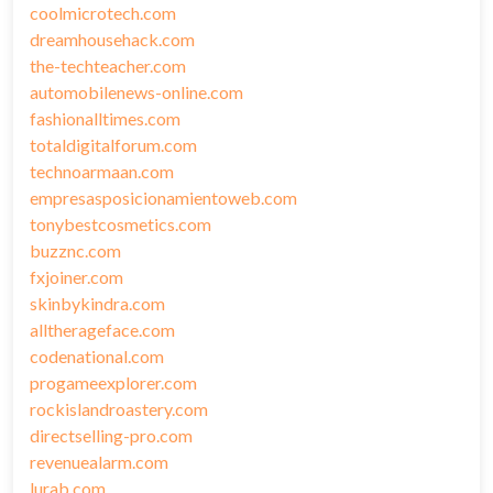
coolmicrotech.com
dreamhousehack.com
the-techteacher.com
automobilenews-online.com
fashionalltimes.com
totaldigitalforum.com
technoarmaan.com
empresasposicionamientoweb.com
tonybestcosmetics.com
buzznc.com
fxjoiner.com
skinbykindra.com
alltherageface.com
codenational.com
progameexplorer.com
rockislandroastery.com
directselling-pro.com
revenuealarm.com
lurab.com