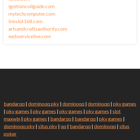
ignitioncoilguide.com
mytechcomputer.com
bioslot168.com
artsandcraftsauthority.com
webservicelive.com
bandarqq
|
dominoqq pkv
|
dominoqq
|
dominoqq
|
pkv games
|
pkv games
|
pkv games
|
pkv games
|
pkv games
|
slot
maxwin
|
pkv games
|
bandarqq
|
bandarqq
|
pkv games
|
dominoqq pkv
|
situs pkv
|
qq
|
bandarqq
|
dominoqq
|
situs
poker