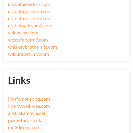
ufabetuskedm7.com
ufabetutoredm3.com
ufabetutoredm7.com
ufabetvalleyum3.com
veloxview.com
westufabetm3.com
whiskeybrothersllc.com
wildufabetum7.com
Links
jimsfamousbbq.com
libertywalk-usa.com
australiamovie.net
gizmobird.co.uk
mp3djsong.com