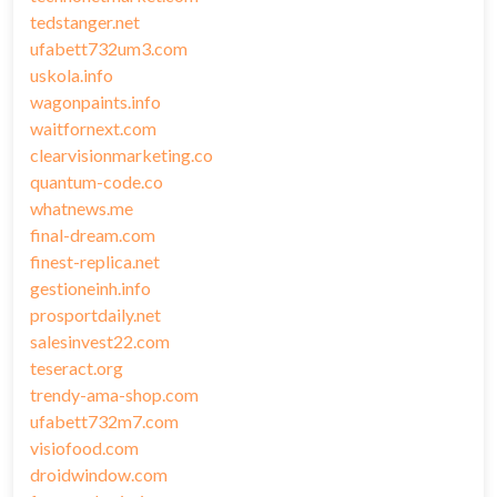
tedstanger.net
ufabett732um3.com
uskola.info
wagonpaints.info
waitfornext.com
clearvisionmarketing.co
quantum-code.co
whatnews.me
final-dream.com
finest-replica.net
gestioneinh.info
prosportdaily.net
salesinvest22.com
teseract.org
trendy-ama-shop.com
ufabett732m7.com
visiofood.com
droidwindow.com