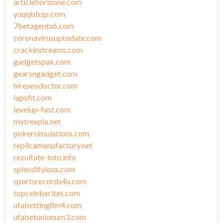
articlehorizone.com
yuqqbbzp.com
7betagents6.com
coronavirusuptodate.com
crackinstreams.com
gadgetspak.com
gearsngadget.com
hireseodoctor.com
lapsfit.com
levelup-fast.com
mytreepla.net
pokersimulations.com
replicamanufactory.net
rezultate-loto.info
splendifulous.com
sportsrecords4u.com
topceleberites.com
ufabetting8m4.com
ufabetunionum3.com