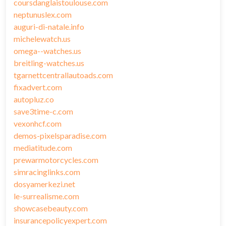
coursdanglaistoulouse.com
neptunuslex.com
auguri-di-natale.info
michelewatch.us
omega--watches.us
breitling-watches.us
tgarnettcentrallautoads.com
fixadvert.com
autopluz.co
save3time-c.com
vexonhcf.com
demos-pixelsparadise.com
mediatitude.com
prewarmotorcycles.com
simracinglinks.com
dosyamerkezi.net
le-surrealisme.com
showcasebeauty.com
insurancepolicyexpert.com