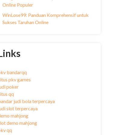
Online Populer
WinLose99: Panduan Komprehensif untuk
Sukses Taruhan Online
Links
pkv bandarqq
situs pkv games
udi poker
itus qq
andar judi bola terpercaya
udi slot terpercaya
demo mahjong
slot demo mahjong
pkv qq