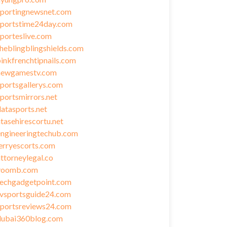
sportingnewsnet.com
sportstime24day.com
sporteslive.com
theblingblingshields.com
pinkfrenchtipnails.com
newgamestv.com
sportsgallerys.com
sportsmirrors.net
datasports.net
tasehirescortu.net
engineeringtechub.com
jerryescorts.com
ttorneylegal.co
voomb.com
techgadgetpoint.com
tvsportsguide24.com
sportsreviews24.com
dubai360blog.com