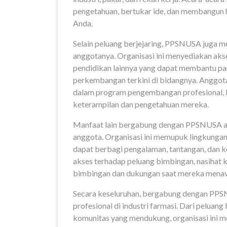
pengetahuan, bertukar ide, dan membangun
Anda.
Selain peluang berjejaring, PPSNUSA juga 
anggotanya. Organisasi ini menyediakan akses
pendidikan lainnya yang dapat membantu par
perkembangan terkini di bidangnya. Anggot
dalam program pengembangan profesional, l
keterampilan dan pengetahuan mereka.
Manfaat lain bergabung dengan PPSNUSA ad
anggota. Organisasi ini memupuk lingkungan
dapat berbagi pengalaman, tantangan, dan k
akses terhadap peluang bimbingan, nasihat k
bimbingan dan dukungan saat mereka menavig
Secara keseluruhan, bergabung dengan PPSN
profesional di industri farmasi. Dari peluan
komunitas yang mendukung, organisasi ini