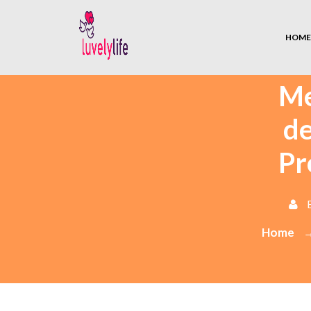
Skip
to
HOME
content
Me
d
Pr
Home