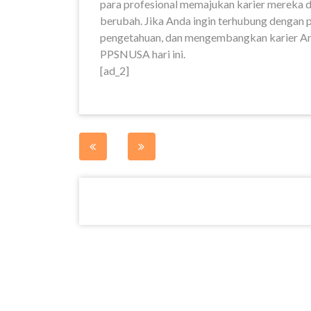
para profesional memajukan karier mereka da
berubah. Jika Anda ingin terhubung dengan p
pengetahuan, dan mengembangkan karier A
PPSNUSA hari ini.
[ad_2]
Post
navigation