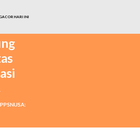
GACOR HARI INI
ung
as
asi
r
n PPSNUSA: