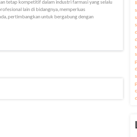
n tetap kompetitif dalam industri farmasi yang selalu
l
rofesional lain di bidangnya, memperluas
nda, pertimbangkan untuk bergabung dengan
d
s
s