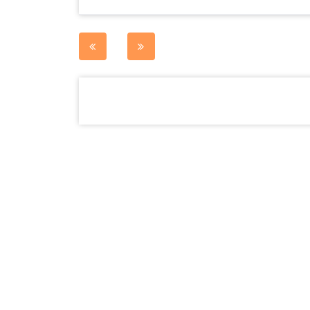
Post
navigation