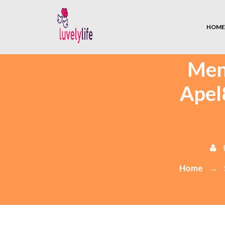
Skip
to
HOME
content
Menj
Apel
Home
→