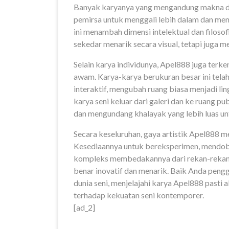
Banyak karyanya yang mengandung makna da
pemirsa untuk menggali lebih dalam dan men
ini menambah dimensi intelektual dan filosof
sekedar menarik secara visual, tetapi juga m
Selain karya individunya, Apel888 juga terk
awam. Karya-karya berukuran besar ini telah
interaktif, mengubah ruang biasa menjadi 
karya seni keluar dari galeri dan ke ruang p
dan mengundang khalayak yang lebih luas un
Secara keseluruhan, gaya artistik Apel888 m
Kesediaannya untuk bereksperimen, mendobr
kompleks membedakannya dari rekan-rekann
benar inovatif dan menarik. Baik Anda peng
dunia seni, menjelajahi karya Apel888 pasti
terhadap kekuatan seni kontemporer.
[ad_2]