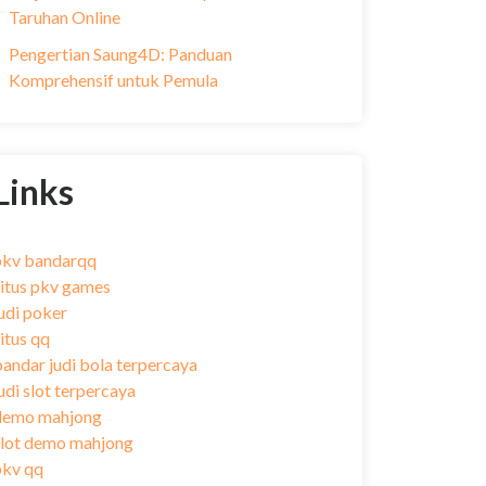
Taruhan Online
Pengertian Saung4D: Panduan
Komprehensif untuk Pemula
Links
pkv bandarqq
situs pkv games
udi poker
itus qq
andar judi bola terpercaya
udi slot terpercaya
demo mahjong
slot demo mahjong
pkv qq