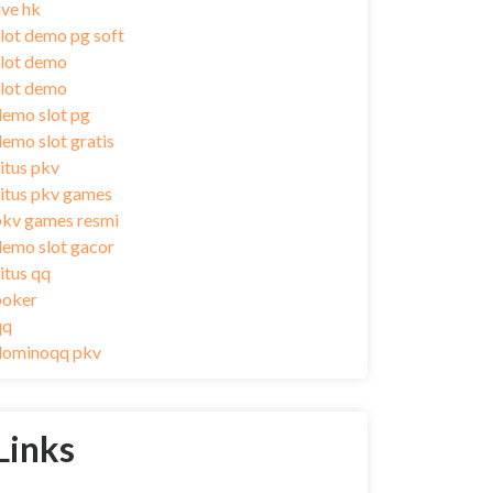
ive hk
slot demo pg soft
slot demo
slot demo
demo slot pg
emo slot gratis
itus pkv
situs pkv games
pkv games resmi
demo slot gacor
itus qq
poker
qq
dominoqq pkv
Links