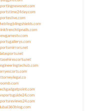
sportingnewsnet.com
sportstime24day.com
sporteslive.com
theblingblingshields.com
pinkfrenchtipnails.com
newgamestv.com
sportsgallerys.com
sportsmirrors.net
datasports.net
tasehirescortu.net
engineeringtechub.com
jerryescorts.com
ttorneylegal.co
voomb.com
techgadgetpoint.com
tvsportsguide24.com
sportsreviews24.com
dubai360blog.com