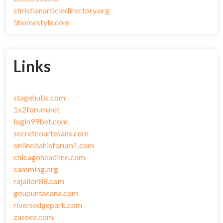
christianarticledirectory.org
5homestyle.com
Links
stagehubs.com
1x2forum.net
login99bet.com
secretcourtesans.com
onlinebahisforum1.com
chicagoheadline.com
camming.org
rajalion88.com
goupuntacana.com
riversedgepark.com
zaseez.com