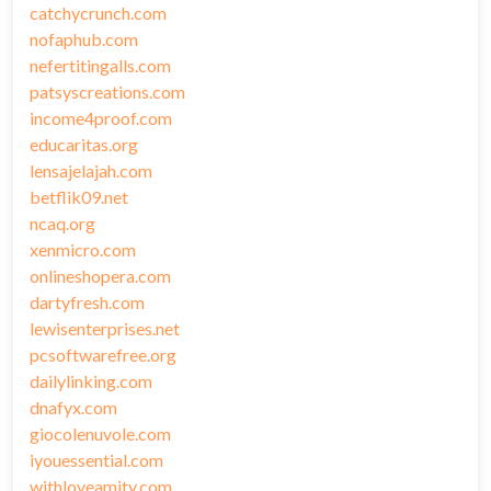
catchycrunch.com
nofaphub.com
nefertitingalls.com
patsyscreations.com
income4proof.com
educaritas.org
lensajelajah.com
betflik09.net
ncaq.org
xenmicro.com
onlineshopera.com
dartyfresh.com
lewisenterprises.net
pcsoftwarefree.org
dailylinking.com
dnafyx.com
giocolenuvole.com
iyouessential.com
withloveamity.com