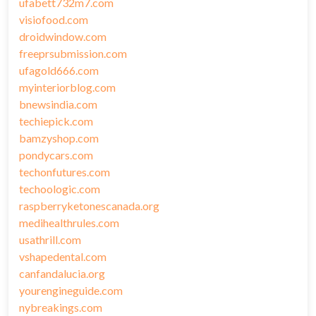
ufabett732m7.com
visiofood.com
droidwindow.com
freeprsubmission.com
ufagold666.com
myinteriorblog.com
bnewsindia.com
techiepick.com
bamzyshop.com
pondycars.com
techonfutures.com
techoologic.com
raspberryketonescanada.org
medihealthrules.com
usathrill.com
vshapedental.com
canfandalucia.org
yourengineguide.com
nybreakings.com