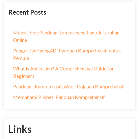
Recent Posts
Majestibet: Panduan Komprehensif untuk Taruhan
Online
Pengertian Saung4D: Panduan Komprehensif untuk
Pemula
What is Ahlicasino? A Comprehensive Guide for
Beginners
Panduan Utama JurusCasino: Tinjauan Komprehensif
Memahami Plisbet: Panduan Komprehensif
Links