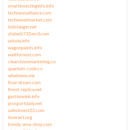
smartinvestinginfo.info
technewsalliance.com
technonetmarket.com
tedstanger.net
ufabett732um3.com
uskola.info
wagonpaints.info
waitfornext.com
clearvisionmarketing.co
quantum-code.co
whatnews.me
final-dream.com
finest-replica.net
gestioneinh.info
prosportdaily.net
salesinvest22.com
teseract.org
trendy-ama-shop.com