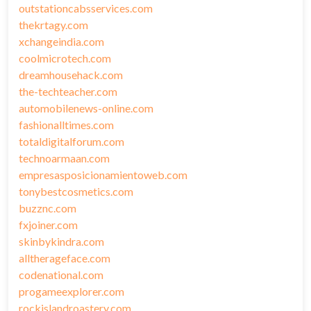
outstationcabsservices.com
thekrtagy.com
xchangeindia.com
coolmicrotech.com
dreamhousehack.com
the-techteacher.com
automobilenews-online.com
fashionalltimes.com
totaldigitalforum.com
technoarmaan.com
empresasposicionamientoweb.com
tonybestcosmetics.com
buzznc.com
fxjoiner.com
skinbykindra.com
alltherageface.com
codenational.com
progameexplorer.com
rockislandroastery.com