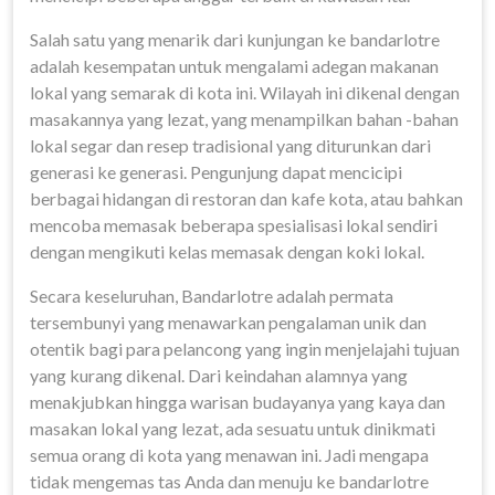
Salah satu yang menarik dari kunjungan ke bandarlotre
adalah kesempatan untuk mengalami adegan makanan
lokal yang semarak di kota ini. Wilayah ini dikenal dengan
masakannya yang lezat, yang menampilkan bahan -bahan
lokal segar dan resep tradisional yang diturunkan dari
generasi ke generasi. Pengunjung dapat mencicipi
berbagai hidangan di restoran dan kafe kota, atau bahkan
mencoba memasak beberapa spesialisasi lokal sendiri
dengan mengikuti kelas memasak dengan koki lokal.
Secara keseluruhan, Bandarlotre adalah permata
tersembunyi yang menawarkan pengalaman unik dan
otentik bagi para pelancong yang ingin menjelajahi tujuan
yang kurang dikenal. Dari keindahan alamnya yang
menakjubkan hingga warisan budayanya yang kaya dan
masakan lokal yang lezat, ada sesuatu untuk dinikmati
semua orang di kota yang menawan ini. Jadi mengapa
tidak mengemas tas Anda dan menuju ke bandarlotre