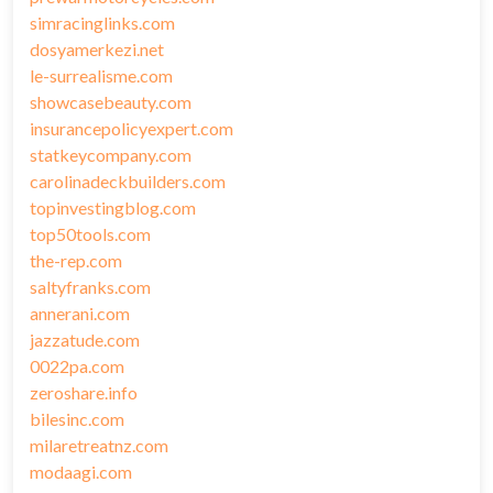
simracinglinks.com
dosyamerkezi.net
le-surrealisme.com
showcasebeauty.com
insurancepolicyexpert.com
statkeycompany.com
carolinadeckbuilders.com
topinvestingblog.com
top50tools.com
the-rep.com
saltyfranks.com
annerani.com
jazzatude.com
0022pa.com
zeroshare.info
bilesinc.com
milaretreatnz.com
modaagi.com