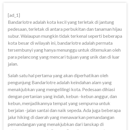
[ad_1]
Bandarlotre adalah kota kecil yang terletak di jantung
pedesaan, terletak di antara perbukitan dan tanaman hijau
subur. Walaupun mungkin tidak terkenal seperti beberapa
kota besar di wilayah ini, bandarlotre adalah permata
tersembunyi yang hanya menunggu untuk ditemukan oleh
para pelancong yang mencari tujuan yang unik dan di luar
jalan.
Salah satu hal pertama yang akan diperhatikan oleh
pengunjung Bandarlotre adalah keindahan alam yang
menakjubkan yang mengelilingi kota. Pedesaan dihiasi
dengan pertanian yang indah, kebun -kebun anggur, dan
kebun, menjadikannya tempat yang sempurna untuk
berjalan -jalan santai dan naik sepeda. Ada juga beberapa
jalur hiking di daerah yang menawarkan pemandangan
pemandangan yang menakjubkan dari lanskap di