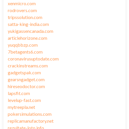
xenmicro.com
rodrovers.com
tripssolution.com
satta-king-india.com
yukigassencanada.com
articlehorizone.com
yuqqbbzp.com
7betagents6.com
coronavirusuptodate.com
crackinstreams.com
gadgetspak.com
gearsngadget.com
hireseodoctor.com
lapsfit.com
levelup-fast.com
mytreepla.net
pokersimulations.com
replicamanufactory.net
rezultate-loto.info