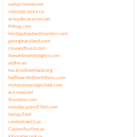
webpromote.net
steroids-store.co
arteydecoracion.net
fithog.com
bestlaptopbestmonitor.com
georginaryland.com
roseandbasil.com
thewhitewhitelights.com
atdhe.ws
heckrodtwetland.org
halfheardinthestillness.com
mybestmassagechair.com
ericreed.net
fluxetine.com
mobilecasino8760.com
betqq3.net
casinoloans5.us
CasinoAuction.us
kipooglecouk.us