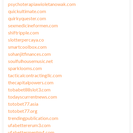
psychoterapiawioletanowak.com
quickultimate.com
quirkyquester.com
sexmedicineformen.com
shiftripple.com
slotterpercaya.co
smartcoolbox.com
sohanjitfinances.com
soulfulhousemusic.net
sparklooms.com
tacticalcontractingllc.com
thecapitalpowers.com
tobabet88slot3.com
todayscurrentnews.com
totobet77.asia
totobet77.org
trendingpublication.com
ufabettererum3.com
ufabettermentm4.com