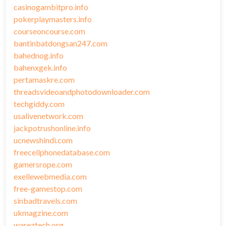
casinogambitpro.info
pokerplaymasters.info
courseoncourse.com
bantinbatdongsan247.com
bahednog.info
bahenxgek.info
pertamaskre.com
threadsvideoandphotodownloader.com
techgiddy.com
usalivenetwork.com
jackpotrushonline.info
ucnewshindi.com
freecellphonedatabase.com
gamersrope.com
exellewebmedia.com
free-gamestop.com
sinbadtravels.com
ukmagzine.com
wareztech.org