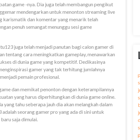
batan game -nya. Dia juga telah membangun pengikut
enggemar mendengarkan untuk menonton streaming live
g karismatik dan komentar yang menarik telah
dengan penuh semangat menunggu sesi game
tu123 juga telah menjadi panutan bagi calon gamer di
 saran tentang cara meningkatkan gameplay, menawarkan
ukses di dunia game yang kompetitif. Dedikasinya
 menginspirasi gamer yang tak terhitung jumlahnya
 menjadi pemain profesional.
 game dan memikat penonton dengan keterampilannya
j
uatan yang harus diperhitungkan di dunia game online.
s
da yang tahu seberapa jauh dia akan melangkah dalam
b
23 adalah seorang gamer pro yang ada di sini untuk
j
aru saja dimulai.