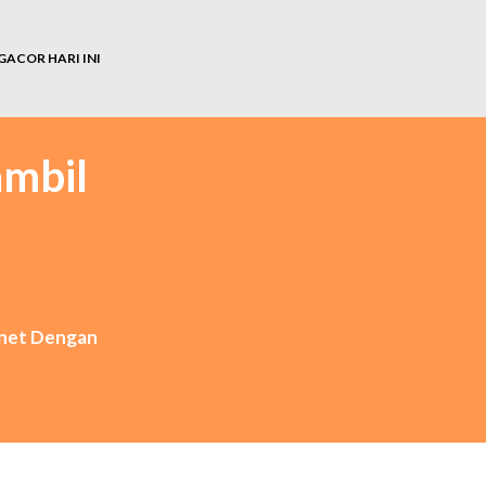
GACOR HARI INI
mbil
rnet Dengan