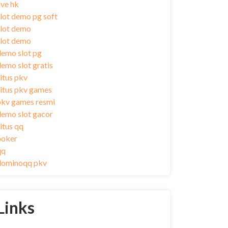
ive hk
slot demo pg soft
slot demo
slot demo
demo slot pg
emo slot gratis
itus pkv
situs pkv games
pkv games resmi
demo slot gacor
itus qq
poker
qq
dominoqq pkv
Links