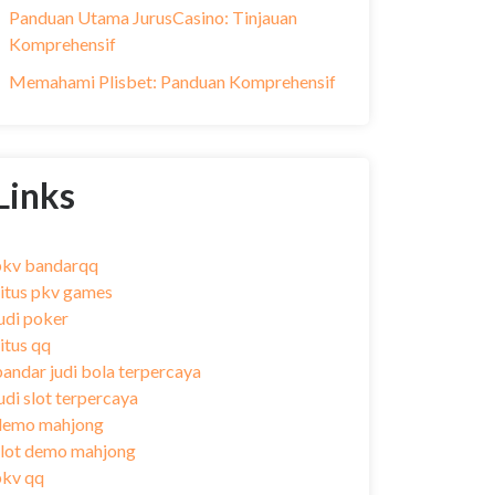
Panduan Utama JurusCasino: Tinjauan
Komprehensif
Memahami Plisbet: Panduan Komprehensif
Links
pkv bandarqq
situs pkv games
udi poker
itus qq
andar judi bola terpercaya
udi slot terpercaya
demo mahjong
slot demo mahjong
pkv qq