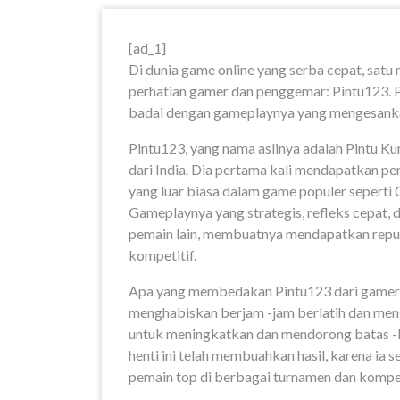
[ad_1]
Di dunia game online yang serba cepat, sa
perhatian gamer dan penggemar: Pintu123. P
badai dengan gameplaynya yang mengesankan
Pintu123, yang nama aslinya adalah Pintu Ku
dari India. Dia pertama kali mendapatkan p
yang luar biasa dalam game populer seperti 
Gameplaynya yang strategis, refleks cepat,
pemain lain, membuatnya mendapatkan reput
kompetitif.
Apa yang membedakan Pintu123 dari gamer la
menghabiskan berjam -jam berlatih dan men
untuk meningkatkan dan mendorong batas -
henti ini telah membuahkan hasil, karena ia s
pemain top di berbagai turnamen dan kompeti