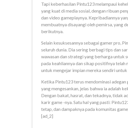
Tapi keberhasilan Pintu123 melampaui kehe
yang kuat di media sosial, dengan ribuan p
dan video gameplaynya. Kepribadiannya yan
membuatnya disayangi oleh pemirsa, yang 
berikutnya.
Selain kesuksesannya sebagai gamer pro, Pin
seluruh dunia. Dia sering berbagi tips dan
wawasan dan strategi yang berharga untuk s
pada keahliannya dan sikap positifnya telah
untuk mengejar impian mereka sendiri untuk
Ketika Pintu123 terus mendominasi adegan
yang mengesankan, jelas bahwa ia adalah kek
Dengan bakat, hasrat, dan tekadnya, tidak a
karir game -nya. Satu hal yang pasti: Pintu1
tetap, dan dampaknya pada komunitas game b
[ad_2]