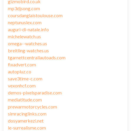
gizmobird.co.uk
mp3djsong.com
coursdanglaistoulouse.com
neptunuslex.com
auguri-di-natale.info
michelewatch.us
omega--watches.us
breitling-watches.us
tgarnettcentrallautoads.com
fixadvert.com
autopluz.co
save3time-c.com
vexonhcf.com
demos-pixelsparadise.com
mediatitude.com
prewarmotorcycles.com
simracinglinks.com
dosyamerkezi.net
le-surrealisme.com