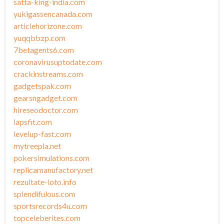
satta-king-india.com
yukigassencanada.com
articlehorizone.com
yuqqbbzp.com
7betagents6.com
coronavirusuptodate.com
crackinstreams.com
gadgetspak.com
gearsngadget.com
hireseodoctor.com
lapsfit.com
levelup-fast.com
mytreepla.net
pokersimulations.com
replicamanufactory.net
rezultate-loto.info
splendifulous.com
sportsrecords4u.com
topceleberites.com