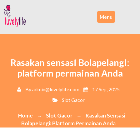
Skip
to
Menu
content
Rasakan sensasi Bolapelangi:
platform permainan Anda
By
admin@luvelylife.com
17 Sep, 2025
Slot Gacor
Home
Slot Gacor
Rasakan Sensasi
→
→
Bolapelangi: Platform Permainan Anda