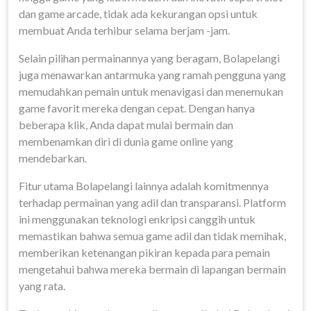
dan game arcade, tidak ada kekurangan opsi untuk
membuat Anda terhibur selama berjam -jam.
Selain pilihan permainannya yang beragam, Bolapelangi
juga menawarkan antarmuka yang ramah pengguna yang
memudahkan pemain untuk menavigasi dan menemukan
game favorit mereka dengan cepat. Dengan hanya
beberapa klik, Anda dapat mulai bermain dan
membenamkan diri di dunia game online yang
mendebarkan.
Fitur utama Bolapelangi lainnya adalah komitmennya
terhadap permainan yang adil dan transparansi. Platform
ini menggunakan teknologi enkripsi canggih untuk
memastikan bahwa semua game adil dan tidak memihak,
memberikan ketenangan pikiran kepada para pemain
mengetahui bahwa mereka bermain di lapangan bermain
yang rata.