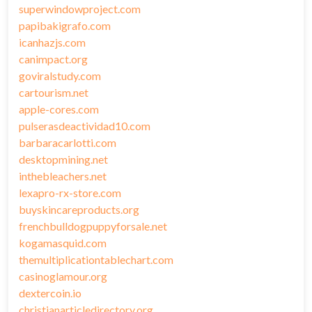
superwindowproject.com
papibakigrafo.com
icanhazjs.com
canimpact.org
goviralstudy.com
cartourism.net
apple-cores.com
pulserasdeactividad10.com
barbaracarlotti.com
desktopmining.net
inthebleachers.net
lexapro-rx-store.com
buyskincareproducts.org
frenchbulldogpuppyforsale.net
kogamasquid.com
themultiplicationtablechart.com
casinoglamour.org
dextercoin.io
christianarticledirectory.org