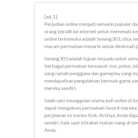
[ad_1]
Perjudian online menjadi semakin populer d
orang beralih ke internet untuk memenuhi ke
online terkemuka adalah Senang303, situs 
macam permainan menarik untuk dinikmati 
Senang303 adalah tujuan terpadu untuk sem
berbagai permainan termasuk slot, poker, bl
yang ramah pengguna dan gameplay yang m
mendapatkan pengalaman bermain game yan
mereka sendiri.
Salah satu keunggulan utama judi online di
dapat mengakses permainan favorit mereka k
perjalanan ke kasino fisik. Artinya, Anda da
sendiri, baik saat istirahat makan siang di 
Anda.