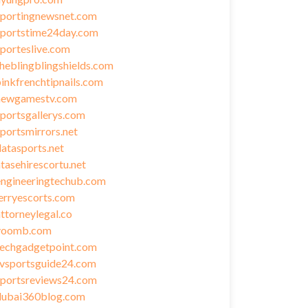
sportingnewsnet.com
sportstime24day.com
sporteslive.com
theblingblingshields.com
pinkfrenchtipnails.com
newgamestv.com
sportsgallerys.com
sportsmirrors.net
datasports.net
tasehirescortu.net
engineeringtechub.com
jerryescorts.com
ttorneylegal.co
voomb.com
techgadgetpoint.com
tvsportsguide24.com
sportsreviews24.com
dubai360blog.com