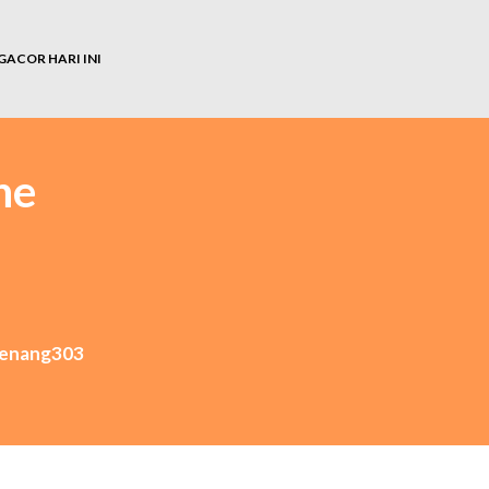
GACOR HARI INI
ne
Senang303