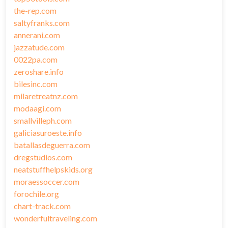
the-rep.com
saltyfranks.com
annerani.com
jazzatude.com
0022pa.com
zeroshare.info
bilesinc.com
milaretreatnz.com
modaagi.com
smallvilleph.com
galiciasuroeste.info
batallasdeguerra.com
dregstudios.com
neatstuffhelpskids.org
moraessoccer.com
forochile.org
chart-track.com
wonderfultraveling.com