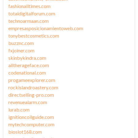
fashionalltimes.com
totaldigitalforum.com
technoarmaan.com
empresasposicionamientoweb.com
tonybestcosmetics.com
buzznc.com
fxjoiner.com
skinbykindra.com
alltherageface.com
codenational.com
progameexplorer.com
rockislandroastery.com
directselling-pro.com
revenuealarm.com
lurab.com
ignitioncoilguide.com
mytechcomputer.com
bioslot168.com