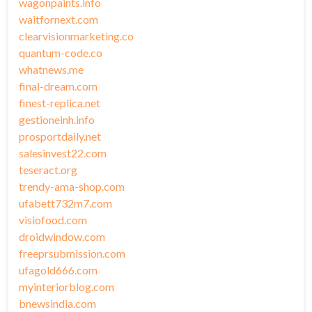
wagonpaints.info
waitfornext.com
clearvisionmarketing.co
quantum-code.co
whatnews.me
final-dream.com
finest-replica.net
gestioneinh.info
prosportdaily.net
salesinvest22.com
teseract.org
trendy-ama-shop.com
ufabett732m7.com
visiofood.com
droidwindow.com
freeprsubmission.com
ufagold666.com
myinteriorblog.com
bnewsindia.com