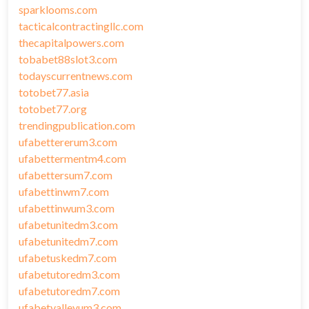
sparklooms.com
tacticalcontractingllc.com
thecapitalpowers.com
tobabet88slot3.com
todayscurrentnews.com
totobet77.asia
totobet77.org
trendingpublication.com
ufabettererum3.com
ufabettermentm4.com
ufabettersum7.com
ufabettinwm7.com
ufabettinwum3.com
ufabetunitedm3.com
ufabetunitedm7.com
ufabetuskedm7.com
ufabetutoredm3.com
ufabetutoredm7.com
ufabetvalleyum3.com