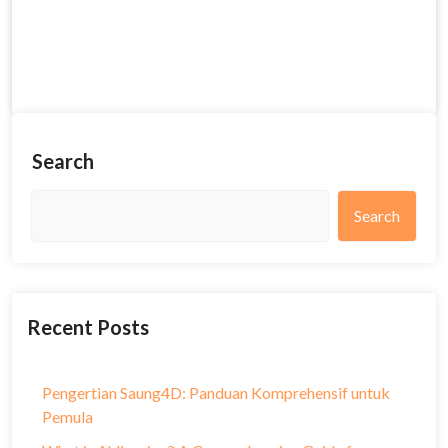
Search
Search
Recent Posts
Pengertian Saung4D: Panduan Komprehensif untuk
Pemula