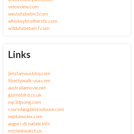
veloxview.com
westufabetm3.com
whiskeybrothersllc.com
wildufabetum7.com
Links
jimsfamousbbq.com
libertywalk-usa.com
australiamovie.net
gizmobird.co.uk
mp3djsong.com
coursdanglaistoulouse.com
neptunuslex.com
auguri-di-natale.info
michelewatch.us