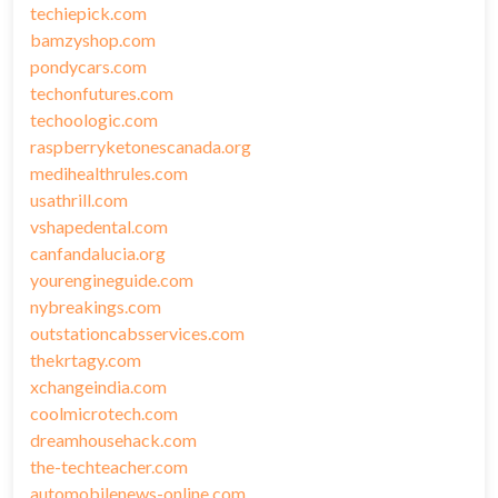
techiepick.com
bamzyshop.com
pondycars.com
techonfutures.com
techoologic.com
raspberryketonescanada.org
medihealthrules.com
usathrill.com
vshapedental.com
canfandalucia.org
yourengineguide.com
nybreakings.com
outstationcabsservices.com
thekrtagy.com
xchangeindia.com
coolmicrotech.com
dreamhousehack.com
the-techteacher.com
automobilenews-online.com