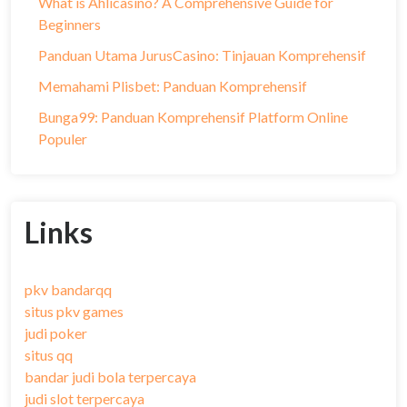
What is Ahlicasino? A Comprehensive Guide for
Beginners
Panduan Utama JurusCasino: Tinjauan Komprehensif
Memahami Plisbet: Panduan Komprehensif
Bunga99: Panduan Komprehensif Platform Online
Populer
Links
pkv bandarqq
situs pkv games
judi poker
situs qq
bandar judi bola terpercaya
judi slot terpercaya