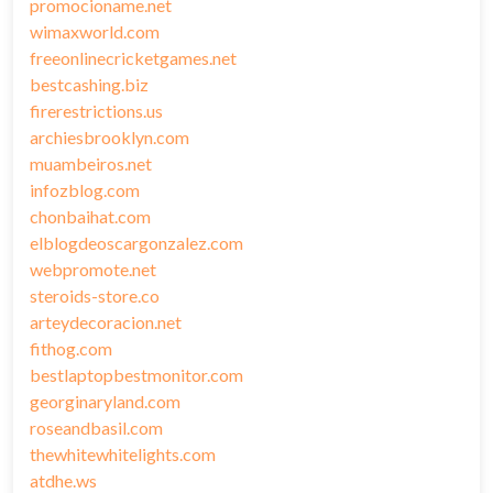
promocioname.net
wimaxworld.com
freeonlinecricketgames.net
bestcashing.biz
firerestrictions.us
archiesbrooklyn.com
muambeiros.net
infozblog.com
chonbaihat.com
elblogdeoscargonzalez.com
webpromote.net
steroids-store.co
arteydecoracion.net
fithog.com
bestlaptopbestmonitor.com
georginaryland.com
roseandbasil.com
thewhitewhitelights.com
atdhe.ws