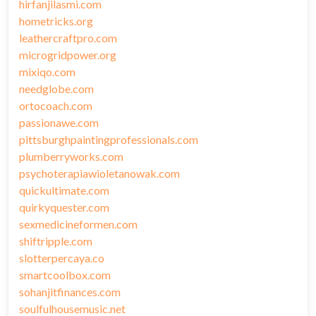
hirfanjilasmi.com
hometricks.org
leathercraftpro.com
microgridpower.org
mixiqo.com
needglobe.com
ortocoach.com
passionawe.com
pittsburghpaintingprofessionals.com
plumberryworks.com
psychoterapiawioletanowak.com
quickultimate.com
quirkyquester.com
sexmedicineformen.com
shiftripple.com
slotterpercaya.co
smartcoolbox.com
sohanjitfinances.com
soulfulhousemusic.net