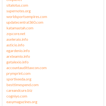
sitalotus.com
supernotes.org
worldsportsempires.com
updatecentral360.com
katamastah.com
zqscore.net
aseleraio.info
asticio.info
egardenio.info
arxteamio.info
getalexio.info
accountaudittaxcon.com
prymprint.com
sportkeeda.org
besttimespend.com
careandcure.biz
cogniyo.com
easymagazines.org