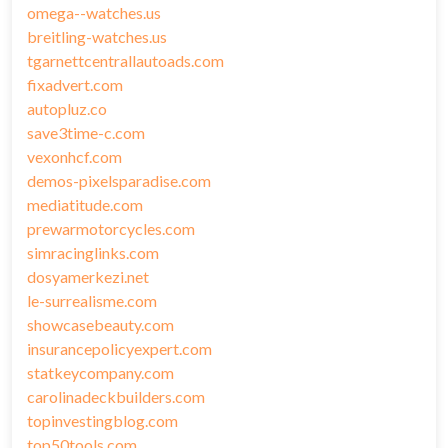
omega--watches.us
breitling-watches.us
tgarnettcentrallautoads.com
fixadvert.com
autopluz.co
save3time-c.com
vexonhcf.com
demos-pixelsparadise.com
mediatitude.com
prewarmotorcycles.com
simracinglinks.com
dosyamerkezi.net
le-surrealisme.com
showcasebeauty.com
insurancepolicyexpert.com
statkeycompany.com
carolinadeckbuilders.com
topinvestingblog.com
top50tools.com