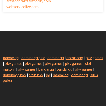
artsandcraftsauthority.com
webservicelive.com
bandarqq
|
dominoqq pkv
|
dominoqq
|
dominoqq
|
pkv games
|
pkv games
|
pkv games
|
pkv games
|
pkv games
|
slot
maxwin
|
pkv games
|
bandarqq
|
bandarqq
|
pkv games
|
dominoqq pkv
|
situs pkv
|
qq
|
bandarqq
|
dominoqq
|
situs
poker