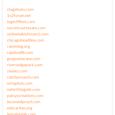
stagehubs.com
1x2forum.net
login99bet.com
secretcourtesans.com
onlinebahisforum1.com
chicagoheadline.com
camming.org
rajalion88.com
goupuntacana.com
riversedgepark.com
zaseez.com
catchycrunch.com
nofaphub.com
nefertitingalls.com
patsyscreations.com
income4proof.com
educaritas.org
lensajelajah.com