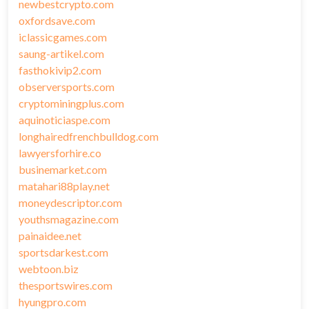
newbestcrypto.com
oxfordsave.com
iclassicgames.com
saung-artikel.com
fasthokivip2.com
observersports.com
cryptominingplus.com
aquinoticiaspe.com
longhairedfrenchbulldog.com
lawyersforhire.co
businemarket.com
matahari88play.net
moneydescriptor.com
youthsmagazine.com
painaidee.net
sportsdarkest.com
webtoon.biz
thesportswires.com
hyungpro.com