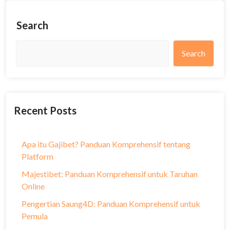
Search
Search
Recent Posts
Apa itu Gajibet? Panduan Komprehensif tentang
Platform
Majestibet: Panduan Komprehensif untuk Taruhan
Online
Pengertian Saung4D: Panduan Komprehensif untuk
Pemula