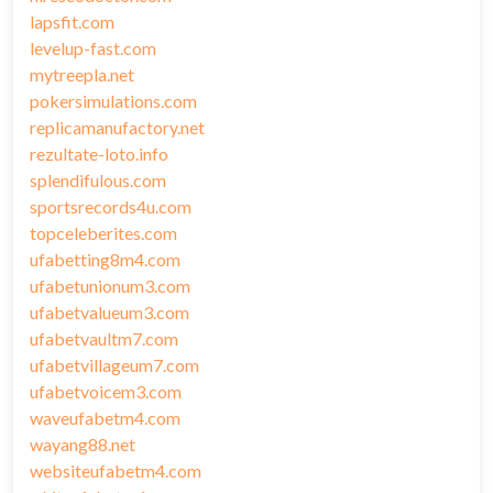
lapsfit.com
levelup-fast.com
mytreepla.net
pokersimulations.com
replicamanufactory.net
rezultate-loto.info
splendifulous.com
sportsrecords4u.com
topceleberites.com
ufabetting8m4.com
ufabetunionum3.com
ufabetvalueum3.com
ufabetvaultm7.com
ufabetvillageum7.com
ufabetvoicem3.com
waveufabetm4.com
wayang88.net
websiteufabetm4.com