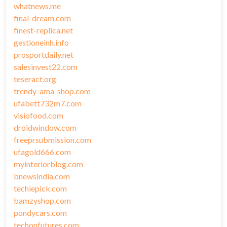
whatnews.me
final-dream.com
finest-replica.net
gestioneinh.info
prosportdaily.net
salesinvest22.com
teseract.org
trendy-ama-shop.com
ufabett732m7.com
visiofood.com
droidwindow.com
freeprsubmission.com
ufagold666.com
myinteriorblog.com
bnewsindia.com
techiepick.com
bamzyshop.com
pondycars.com
techonfutures.com