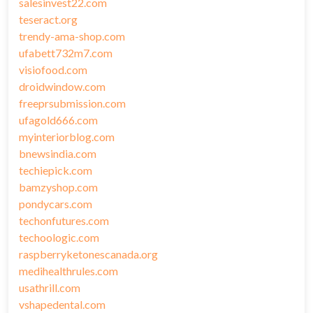
salesinvest22.com
teseract.org
trendy-ama-shop.com
ufabett732m7.com
visiofood.com
droidwindow.com
freeprsubmission.com
ufagold666.com
myinteriorblog.com
bnewsindia.com
techiepick.com
bamzyshop.com
pondycars.com
techonfutures.com
techoologic.com
raspberryketonescanada.org
medihealthrules.com
usathrill.com
vshapedental.com