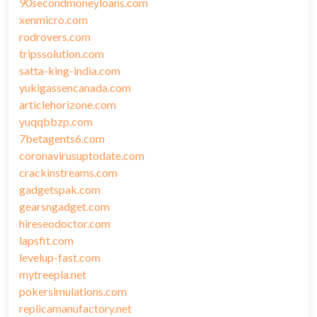
90secondmoneyloans.com
xenmicro.com
rodrovers.com
tripssolution.com
satta-king-india.com
yukigassencanada.com
articlehorizone.com
yuqqbbzp.com
7betagents6.com
coronavirusuptodate.com
crackinstreams.com
gadgetspak.com
gearsngadget.com
hireseodoctor.com
lapsfit.com
levelup-fast.com
mytreepla.net
pokersimulations.com
replicamanufactory.net