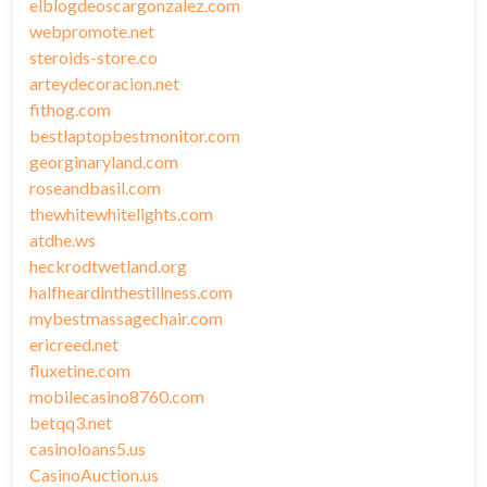
elblogdeoscargonzalez.com
webpromote.net
steroids-store.co
arteydecoracion.net
fithog.com
bestlaptopbestmonitor.com
georginaryland.com
roseandbasil.com
thewhitewhitelights.com
atdhe.ws
heckrodtwetland.org
halfheardinthestillness.com
mybestmassagechair.com
ericreed.net
fluxetine.com
mobilecasino8760.com
betqq3.net
casinoloans5.us
CasinoAuction.us