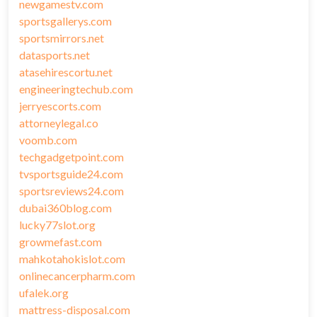
newgamestv.com
sportsgallerys.com
sportsmirrors.net
datasports.net
atasehirescortu.net
engineeringtechub.com
jerryescorts.com
attorneylegal.co
voomb.com
techgadgetpoint.com
tvsportsguide24.com
sportsreviews24.com
dubai360blog.com
lucky77slot.org
growmefast.com
mahkotahokislot.com
onlinecancerpharm.com
ufalek.org
mattress-disposal.com