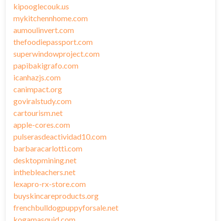
kipooglecouk.us
mykitchennhome.com
aumoulinvert.com
thefoodiepassport.com
superwindowproject.com
papibakigrafo.com
icanhazjs.com
canimpact.org
goviralstudy.com
cartourism.net
apple-cores.com
pulserasdeactividad10.com
barbaracarlotti.com
desktopmining.net
inthebleachers.net
lexapro-rx-store.com
buyskincareproducts.org
frenchbulldogpuppyforsale.net
kogamasquid.com