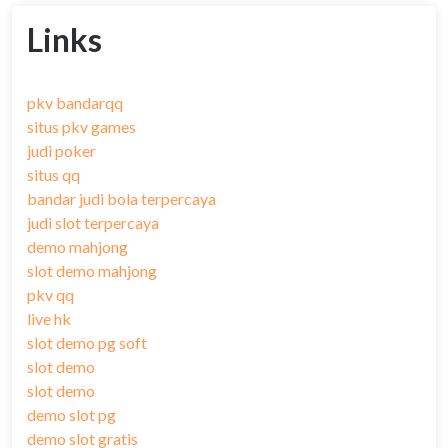
Links
pkv bandarqq
situs pkv games
judi poker
situs qq
bandar judi bola terpercaya
judi slot terpercaya
demo mahjong
slot demo mahjong
pkv qq
live hk
slot demo pg soft
slot demo
slot demo
demo slot pg
demo slot gratis