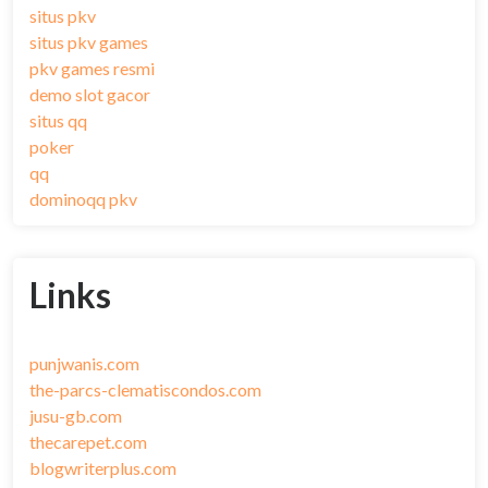
situs pkv
situs pkv games
pkv games resmi
demo slot gacor
situs qq
poker
qq
dominoqq pkv
Links
punjwanis.com
the-parcs-clematiscondos.com
jusu-gb.com
thecarepet.com
blogwriterplus.com