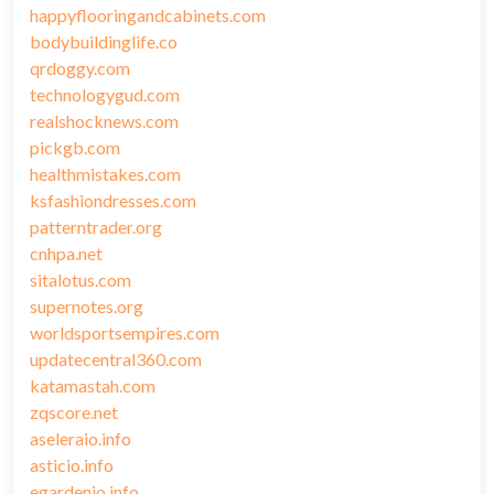
happyflooringandcabinets.com
bodybuildinglife.co
qrdoggy.com
technologygud.com
realshocknews.com
pickgb.com
healthmistakes.com
ksfashiondresses.com
patterntrader.org
cnhpa.net
sitalotus.com
supernotes.org
worldsportsempires.com
updatecentral360.com
katamastah.com
zqscore.net
aseleraio.info
asticio.info
egardenio.info