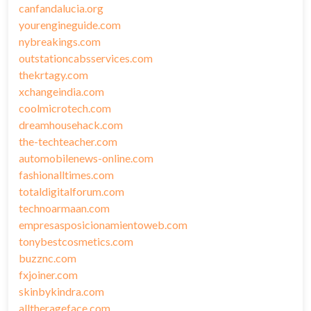
canfandalucia.org
yourengineguide.com
nybreakings.com
outstationcabsservices.com
thekrtagy.com
xchangeindia.com
coolmicrotech.com
dreamhousehack.com
the-techteacher.com
automobilenews-online.com
fashionalltimes.com
totaldigitalforum.com
technoarmaan.com
empresasposicionamientoweb.com
tonybestcosmetics.com
buzznc.com
fxjoiner.com
skinbykindra.com
alltherageface.com