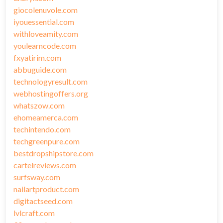
giocolenuvole.com
iyouessential.com
withloveamity.com
youlearncode.com
fxyatirim.com
abbuguide.com
technologyresult.com
webhostingoffers.org
whatszow.com
ehomeamerca.com
techintendo.com
techgreenpure.com
bestdropshipstore.com
cartelreviews.com
surfsway.com
nailartproduct.com
digitactseed.com
lvlcraft.com