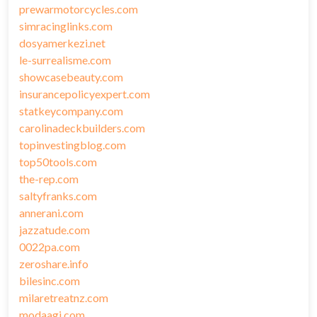
prewarmotorcycles.com
simracinglinks.com
dosyamerkezi.net
le-surrealisme.com
showcasebeauty.com
insurancepolicyexpert.com
statkeycompany.com
carolinadeckbuilders.com
topinvestingblog.com
top50tools.com
the-rep.com
saltyfranks.com
annerani.com
jazzatude.com
0022pa.com
zeroshare.info
bilesinc.com
milaretreatnz.com
modaagi.com