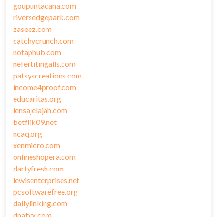
goupuntacana.com
riversedgepark.com
zaseez.com
catchycrunch.com
nofaphub.com
nefertitingalls.com
patsyscreations.com
income4proof.com
educaritas.org
lensajelajah.com
betflik09.net
ncaq.org
xenmicro.com
onlineshopera.com
dartyfresh.com
lewisenterprises.net
pcsoftwarefree.org
dailylinking.com
dnafyx.com