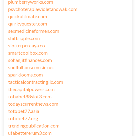
plumberryworks.com
psychoterapiawioletanowak.com
quickultimate.com
quirkyquester.com
sexmedicineformen.com
shiftripple.com
slotterpercaya.co
smartcoolbox.com
sohanjitfinances.com
soulfulhousemusic.net
sparklooms.com
tacticalcontractingllc.com
thecapitalpowers.com
tobabet88slot3.com
todayscurrentnews.com
totobet77.asia
totobet77.org
trendingpublication.com
ufabettererum3.com