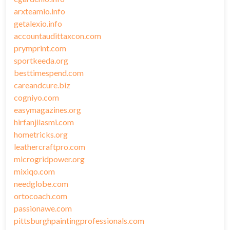
arxteamio.info
getalexio.info
accountaudittaxcon.com
prymprint.com
sportkeeda.org
besttimespend.com
careandcure.biz
cogniyo.com
easymagazines.org
hirfanjilasmi.com
hometricks.org
leathercraftpro.com
microgridpower.org
mixiqo.com
needglobe.com
ortocoach.com
passionawe.com
pittsburghpaintingprofessionals.com