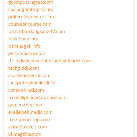
guestpostingseo.com
casinogambitpro.info
pokerplaymasters.info
courseoncourse.com
bantinbatdongsan247.com
bahednog.info
bahenxgek.info
pertamaskre.com
threadsvideoandphotodownloader.com
techgiddy.com
usalivenetwork.com
jackpotrushonline.info
ucnewshindi.com
freecellphonedatabase.com
gamersrope.com
exellewebmedia.com
free-gamestop.com
sinbadtravels.com
ukmagzine.com