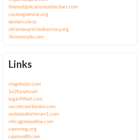
themultiplicationtablechart.com
casinoglamour.org
dextercoin.io
christianarticledirectory.org
5homestyle.com
Links
stagehubs.com
1x2forum.net
login99bet.com
secretcourtesans.com
onlinebahisforum1.com
chicagoheadline.com
camming.org
rajalion88.com