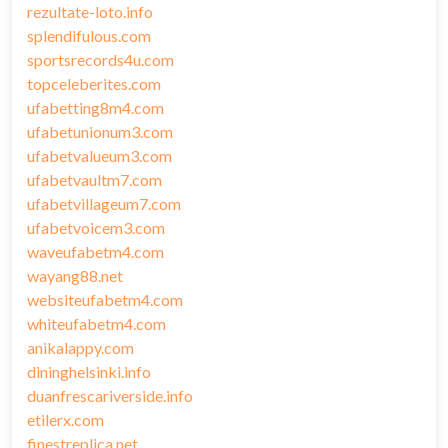
rezultate-loto.info
splendifulous.com
sportsrecords4u.com
topceleberites.com
ufabetting8m4.com
ufabetunionum3.com
ufabetvalueum3.com
ufabetvaultm7.com
ufabetvillageum7.com
ufabetvoicem3.com
waveufabetm4.com
wayang88.net
websiteufabetm4.com
whiteufabetm4.com
anikalappy.com
dininghelsinki.info
duanfrescariverside.info
etilerx.com
finestreplica.net