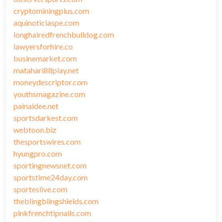
cryptominingplus.com
aquinoticiaspe.com
longhairedfrenchbulldog.com
lawyersforhire.co
businemarket.com
matahari88play.net
moneydescriptor.com
youthsmagazine.com
painaidee.net
sportsdarkest.com
webtoon.biz
thesportswires.com
hyungpro.com
sportingnewsnet.com
sportstime24day.com
sporteslive.com
theblingblingshields.com
pinkfrenchtipnails.com