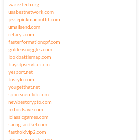
wareztech.org
usabestnetwork.com
jessepinkmanoutfit.com
umailsend.com
retarys.com
fasterformationcpf.com
goldensnuggles.com
lookbattlemap.com
buyrdpservice.com
yesport.net
tostylo.com
yougetthat.net
sportsnetclub.com
newbestcrypto.com
oxfordsave.com
iclassicgames.com
saung-artikel.com
fasthokivip2.com
observersports.com