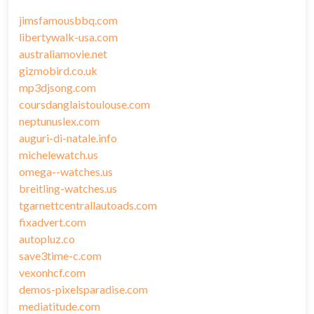
jimsfamousbbq.com
libertywalk-usa.com
australiamovie.net
gizmobird.co.uk
mp3djsong.com
coursdanglaistoulouse.com
neptunuslex.com
auguri-di-natale.info
michelewatch.us
omega--watches.us
breitling-watches.us
tgarnettcentrallautoads.com
fixadvert.com
autopluz.co
save3time-c.com
vexonhcf.com
demos-pixelsparadise.com
mediatitude.com