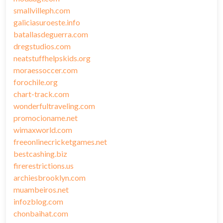
smallvilleph.com
galiciasuroeste.info
batallasdeguerra.com
dregstudios.com
neatstuffhelpskids.org
moraessoccer.com
forochile.org
chart-track.com
wonderfultraveling.com
promocioname.net
wimaxworld.com
freeonlinecricketgames.net
bestcashing.biz
firerestrictions.us
archiesbrooklyn.com
muambeiros.net
infozblog.com
chonbaihat.com