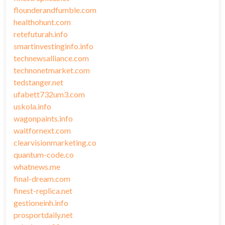
flounderandfumble.com
healthohunt.com
retefuturah.info
smartinvestinginfo.info
technewsalliance.com
technonetmarket.com
tedstanger.net
ufabett732um3.com
uskola.info
wagonpaints.info
waitfornext.com
clearvisionmarketing.co
quantum-code.co
whatnews.me
final-dream.com
finest-replica.net
gestioneinh.info
prosportdaily.net