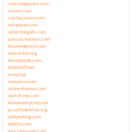
riversedgepark.com
zaseez.com
catchycrunch.com
nofaphub.com
nefertitingalls.com
patsyscreations.com
income4proof.com
educaritas.org
lensajelajah.com
betflik09.net
ncaq.org
xenmicro.com
onlineshopera.com
dartyfresh.com
lewisenterprises.net
pcsoftwarefree.org
dailylinking.com
dnafyx.com
giocolenuvole.com