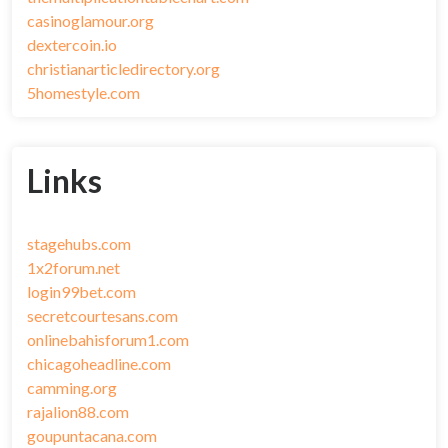
casinoglamour.org
dextercoin.io
christianarticledirectory.org
5homestyle.com
Links
stagehubs.com
1x2forum.net
login99bet.com
secretcourtesans.com
onlinebahisforum1.com
chicagoheadline.com
camming.org
rajalion88.com
goupuntacana.com