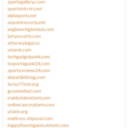
sportsgallerys.com
sportsmirrors.net
datasports.net
atasehirescortu.net
engineeringtechub.com
jerryescorts.com
attorneylegal.co
voomb.com
techgadgetpoint.com
tvsportsguide24.com
sportsreviews24.com
dubai360blog.com
lucky77slot.org
growmefast.com
mahkotahokislot.com
onlinecancerpharm.com
ufalek.org
mattress-disposal.com
happyflooringandcabinets.com