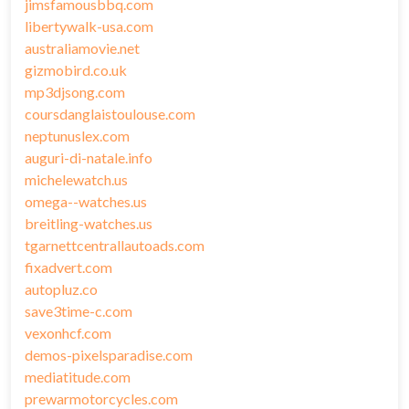
jimsfamousbbq.com
libertywalk-usa.com
australiamovie.net
gizmobird.co.uk
mp3djsong.com
coursdanglaistoulouse.com
neptunuslex.com
auguri-di-natale.info
michelewatch.us
omega--watches.us
breitling-watches.us
tgarnettcentrallautoads.com
fixadvert.com
autopluz.co
save3time-c.com
vexonhcf.com
demos-pixelsparadise.com
mediatitude.com
prewarmotorcycles.com