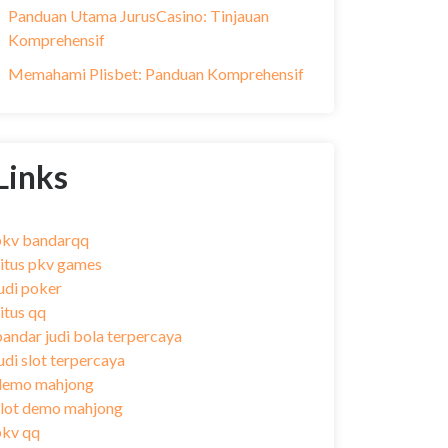
Panduan Utama JurusCasino: Tinjauan
Komprehensif
Memahami Plisbet: Panduan Komprehensif
Links
pkv bandarqq
situs pkv games
udi poker
itus qq
andar judi bola terpercaya
udi slot terpercaya
demo mahjong
slot demo mahjong
pkv qq