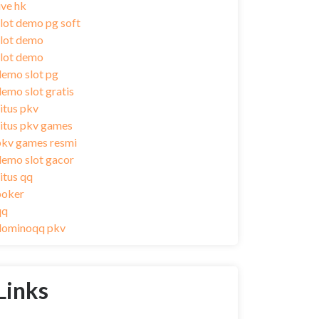
ive hk
slot demo pg soft
slot demo
slot demo
demo slot pg
emo slot gratis
itus pkv
situs pkv games
pkv games resmi
demo slot gacor
itus qq
poker
qq
dominoqq pkv
Links