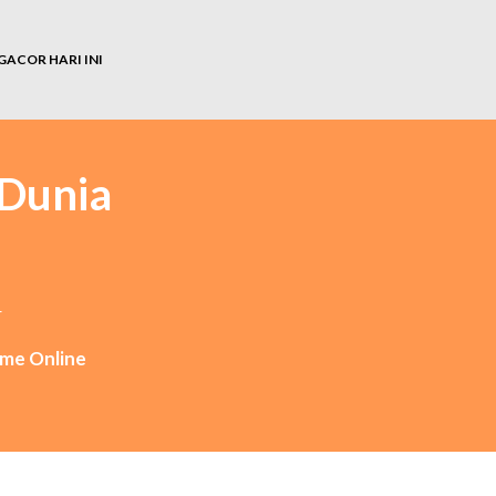
GACOR HARI INI
 Dunia
r
ame Online