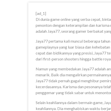
[ad_1]
Di dunia game online yang serba cepat, bin
penonton dengan keterampilan dan karisma m
adalah Jaya77, seorang gamer berbakat yan
Jaya77 pertama kali muncul beberapa tahun 
gameplaynya yang luar biasa dan kehebatan s
cepat dan bidikannya yang presisi, Jaya77 t
dari first-person shooters hingga battle roya
Namun yang membedakan Jaya77 adalah ant
menarik. Baik dia mengalirkan permainannya 
Jaya77 tidak pernah gagal menghibur pemir
kecerdasannya. Karisma dan pesonanya tela
penggemar yang tidak sabar untuk menonton
Selain keahliannya dalam bermain game, Jay
keahliannya. Dia menghabiskan waktu berja