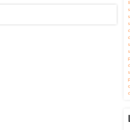
l
d
s
s