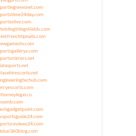
sportingnewsnet.com
sportstime24day.com
sporteslive.com
theblingblingshields.com
pinkfrenchtipnails.com
newgamestv.com
sportsgallerys.com
sportsmirrors.net
datasports.net
tasehirescortu.net
engineeringtechub.com
jerryescorts.com
ttorneylegal.co
voomb.com
techgadgetpoint.com
tvsportsguide24.com
sportsreviews24.com
dubai360blog.com