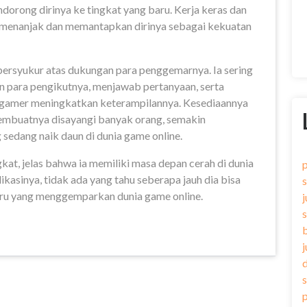
orong dirinya ke tingkat yang baru. Kerja keras dan
s menanjak dan memantapkan dirinya sebagai kekuatan
 bersyukur atas dukungan para penggemarnya. Ia sering
n para pengikutnya, menjawab pertanyaan, serta
n gamer meningkatkan keterampilannya. Kesediaannya
membuatnya disayangi banyak orang, semakin
sedang naik daun di dunia game online.
kat, jelas bahwa ia memiliki masa depan cerah di dunia
kasinya, tidak ada yang tahu seberapa jauh dia bisa
aru yang menggemparkan dunia game online.
j
s
b
j