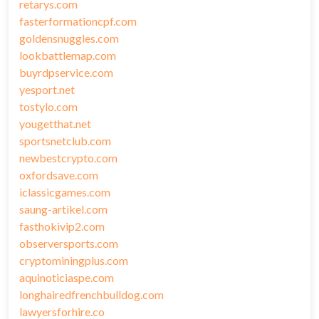
retarys.com
fasterformationcpf.com
goldensnuggles.com
lookbattlemap.com
buyrdpservice.com
yesport.net
tostylo.com
yougetthat.net
sportsnetclub.com
newbestcrypto.com
oxfordsave.com
iclassicgames.com
saung-artikel.com
fasthokivip2.com
observersports.com
cryptominingplus.com
aquinoticiaspe.com
longhairedfrenchbulldog.com
lawyersforhire.co