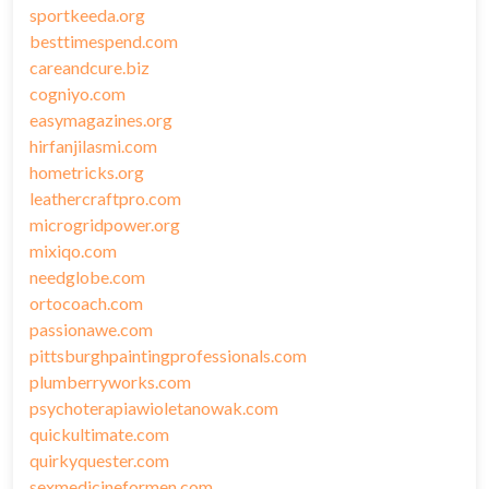
sportkeeda.org
besttimespend.com
careandcure.biz
cogniyo.com
easymagazines.org
hirfanjilasmi.com
hometricks.org
leathercraftpro.com
microgridpower.org
mixiqo.com
needglobe.com
ortocoach.com
passionawe.com
pittsburghpaintingprofessionals.com
plumberryworks.com
psychoterapiawioletanowak.com
quickultimate.com
quirkyquester.com
sexmedicineformen.com