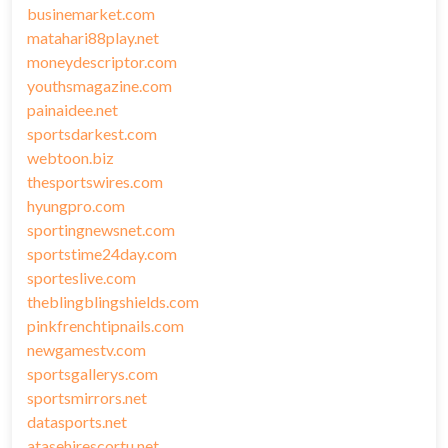
businemarket.com
matahari88play.net
moneydescriptor.com
youthsmagazine.com
painaidee.net
sportsdarkest.com
webtoon.biz
thesportswires.com
hyungpro.com
sportingnewsnet.com
sportstime24day.com
sporteslive.com
theblingblingshields.com
pinkfrenchtipnails.com
newgamestv.com
sportsgallerys.com
sportsmirrors.net
datasports.net
atasehirescortu.net