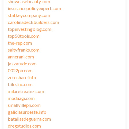
showcasebeauty.com
insurancepolicyexpert.com
statkeycompany.com
carolinadeckbuilders.com
topinvestingblog.com
top50tools.com
the-rep.com
saltyfranks.com
annerani.com
jazzatude.com
0022pa.com
zeroshare.info
bilesinc.com
milaretreatnz.com
modaagi.com
smallvilleph.com
galiciasuroeste.info
batallasdeguerra.com
dregstudios.com