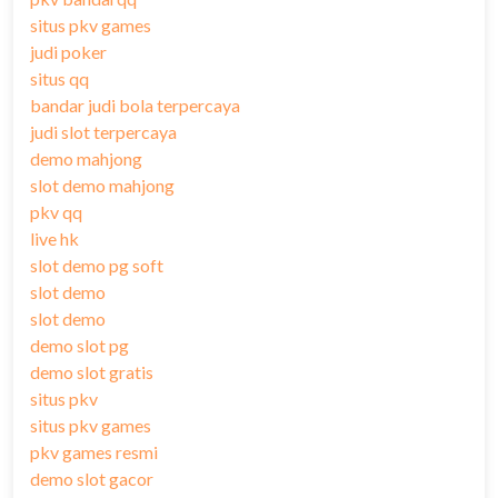
situs pkv games
judi poker
situs qq
bandar judi bola terpercaya
judi slot terpercaya
demo mahjong
slot demo mahjong
pkv qq
live hk
slot demo pg soft
slot demo
slot demo
demo slot pg
demo slot gratis
situs pkv
situs pkv games
pkv games resmi
demo slot gacor