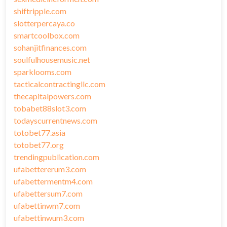
shiftripple.com
slotterpercaya.co
smartcoolbox.com
sohanjitfinances.com
soulfulhousemusic.net
sparklooms.com
tacticalcontractingllc.com
thecapitalpowers.com
tobabet88slot3.com
todayscurrentnews.com
totobet77.asia
totobet77.org
trendingpublication.com
ufabettererum3.com
ufabettermentm4.com
ufabettersum7.com
ufabettinwm7.com
ufabettinwum3.com