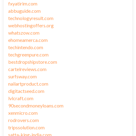
fxyatirim.com
abbuguide.com
technologyresult.com
webhostingoffers.org
whatszow.com
ehomeamerca.com
techintendo.com
techgreenpure.com
bestdropshipstore.com
cartelreviews.com
surfsway.com
nailartproduct.com
digitactseed.com
lvlcraft.com
90secondmoneyloans.com
xenmicro.com
rodrovers.com
tripssolution.com
satta-king-india.com