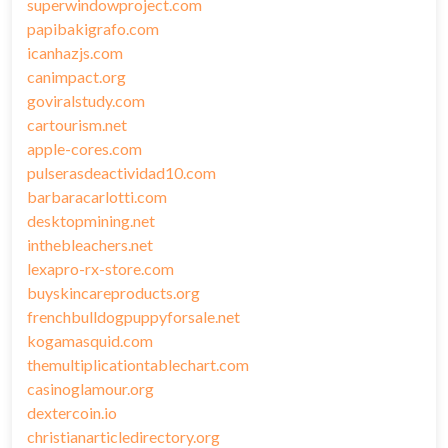
superwindowproject.com
papibakigrafo.com
icanhazjs.com
canimpact.org
goviralstudy.com
cartourism.net
apple-cores.com
pulserasdeactividad10.com
barbaracarlotti.com
desktopmining.net
inthebleachers.net
lexapro-rx-store.com
buyskincareproducts.org
frenchbulldogpuppyforsale.net
kogamasquid.com
themultiplicationtablechart.com
casinoglamour.org
dextercoin.io
christianarticledirectory.org