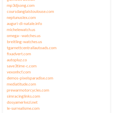
mp3djsong.com
coursdanglaistoulouse.com
neptunuslex.com
auguri-di-natale.info
michelewatch.us
omega--watches.us
breitling-watches.us
tgarnettcentrallautoads.com
fixadvert.com
autopluz.co
save3time-c.com
vexonhcf.com
demos-pixelsparadise.com
mediatitude.com
prewarmotorcycles.com
simracinglinks.com
dosyamerkezi.net
le-surrealisme.com