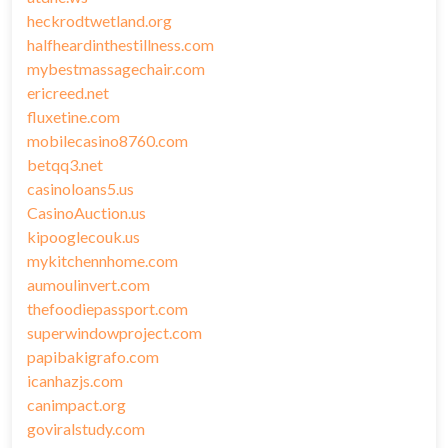
heckrodtwetland.org
halfheardinthestillness.com
mybestmassagechair.com
ericreed.net
fluxetine.com
mobilecasino8760.com
betqq3.net
casinoloans5.us
CasinoAuction.us
kipooglecouk.us
mykitchennhome.com
aumoulinvert.com
thefoodiepassport.com
superwindowproject.com
papibakigrafo.com
icanhazjs.com
canimpact.org
goviralstudy.com