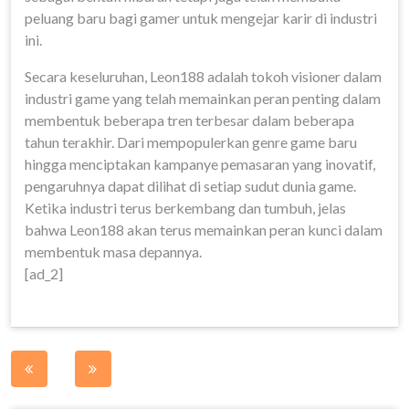
peluang baru bagi gamer untuk mengejar karir di industri
ini.
Secara keseluruhan, Leon188 adalah tokoh visioner dalam
industri game yang telah memainkan peran penting dalam
membentuk beberapa tren terbesar dalam beberapa
tahun terakhir. Dari mempopulerkan genre game baru
hingga menciptakan kampanye pemasaran yang inovatif,
pengaruhnya dapat dilihat di setiap sudut dunia game.
Ketika industri terus berkembang dan tumbuh, jelas
bahwa Leon188 akan terus memainkan peran kunci dalam
membentuk masa depannya.
[ad_2]
Post
navigation