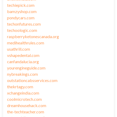
techiepick.com
bamzyshop.com
pondycars.com
techonfutures.com
techoologic.com
raspberryketonescanada.org
medihealthrules.com
usathrill.com
vshapedental.com
canfandalucia.org
yourengineguide.com
nybreakings.com
outstationcabsservices.com
thekrtagy.com
xchangeindia.com
coolmicrotech.com
dreamhousehack.com
the-techteacher.com