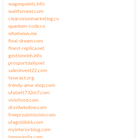
wagonpaints.info
waitfornext.com
clearvisionmarketing.co
quantum-code.co
whatnews.me
final-dream.com
finest-replica.net
gestioneinh.info
prosportdaily.net
salesinvest22.com
teseract.org
trendy-ama-shop.com
ufabett732m7.com
visiofood.com
droidwindow.com
freeprsubmission.com
ufagold666.com
myinteriorblog.com
bnewsindia.com