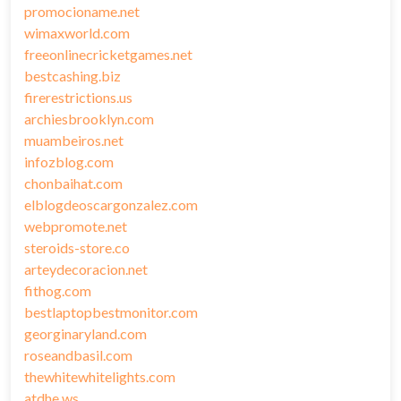
promocioname.net
wimaxworld.com
freeonlinecricketgames.net
bestcashing.biz
firerestrictions.us
archiesbrooklyn.com
muambeiros.net
infozblog.com
chonbaihat.com
elblogdeoscargonzalez.com
webpromote.net
steroids-store.co
arteydecoracion.net
fithog.com
bestlaptopbestmonitor.com
georginaryland.com
roseandbasil.com
thewhitewhitelights.com
atdhe.ws