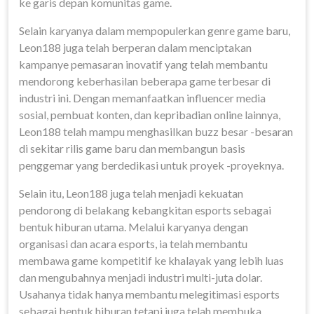
ke garis depan komunitas game.
Selain karyanya dalam mempopulerkan genre game baru,
Leon188 juga telah berperan dalam menciptakan
kampanye pemasaran inovatif yang telah membantu
mendorong keberhasilan beberapa game terbesar di
industri ini. Dengan memanfaatkan influencer media
sosial, pembuat konten, dan kepribadian online lainnya,
Leon188 telah mampu menghasilkan buzz besar -besaran
di sekitar rilis game baru dan membangun basis
penggemar yang berdedikasi untuk proyek -proyeknya.
Selain itu, Leon188 juga telah menjadi kekuatan
pendorong di belakang kebangkitan esports sebagai
bentuk hiburan utama. Melalui karyanya dengan
organisasi dan acara esports, ia telah membantu
membawa game kompetitif ke khalayak yang lebih luas
dan mengubahnya menjadi industri multi-juta dolar.
Usahanya tidak hanya membantu melegitimasi esports
sebagai bentuk hiburan tetapi juga telah membuka