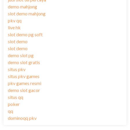
demo mahjong
slot demo mahjong
pkv qq
live hk
slot demo pg soft
slot demo
slot demo
demo slot pg
demo slot gratis
situs pkv
situs pkv games
pkv games resmi
demo slot gacor
situs qq
poker
qq
dominoqq pkv