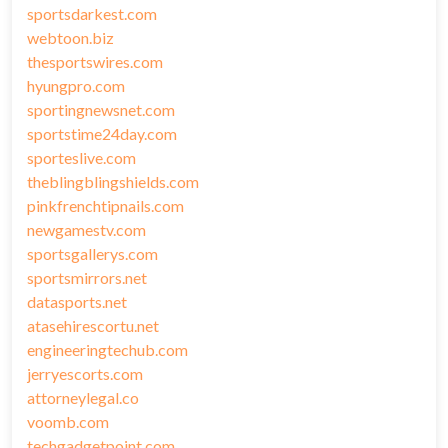
sportsdarkest.com
webtoon.biz
thesportswires.com
hyungpro.com
sportingnewsnet.com
sportstime24day.com
sporteslive.com
theblingblingshields.com
pinkfrenchtipnails.com
newgamestv.com
sportsgallerys.com
sportsmirrors.net
datasports.net
atasehirescortu.net
engineeringtechub.com
jerryescorts.com
attorneylegal.co
voomb.com
techgadgetpoint.com